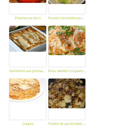
Potimarron farci
Pennes citronnées au chou romanesco
Cannelloni aux poireaux et fromage
Deux salades croquantes au radis noir
Crepes
Poêlée de persil tubéreux