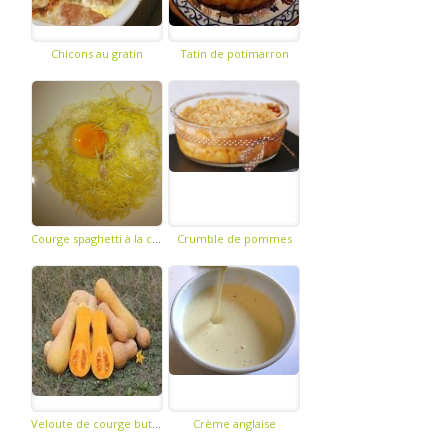
Chicons au gratin
Tatin de potimarron
Courge spaghetti à la carbonara
Crumble de pommes
Veloute de courge butternut et chataignes
Crème anglaise