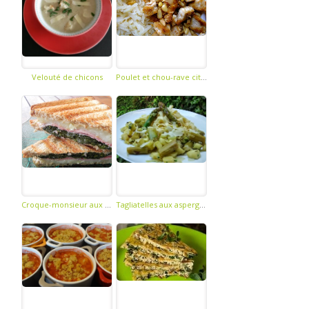
Velouté de chicons
Poulet et chou-rave citronnés
Croque-monsieur aux épinards et au chèvre
Tagliatelles aux asperges et courgettes