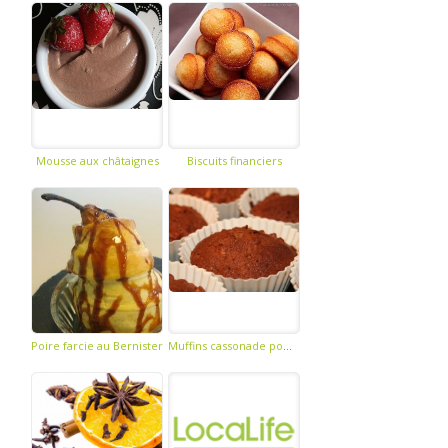
Mousse aux châtaignes
Biscuits financiers
Poire farcie au Bernister
Muffins cassonade pomme