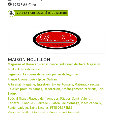
6692 Petit-Thier
VOIR LA FICHE COMPLÈTE DU MEMBRE
MAISON HOUILLON
Magasins et Horeca : Vrac et contenants zero dechets
,
Magasins
Fruits : Fruits de saison
Légumes : Légumes de saison
,
panier de légumes
Plante Aromatique - Epice : Safran
Artisanat : Hygiène
,
Entretien
,
Livres-Romans
,
Matériaux récups
,
Textiles pour les dames
,
Décoration
,
Aménagement intérieur
,
Bois
,
Bijoux
Spécial fêtes : Plateau de fromages
,
Pâques
,
Saint-Valentin
,
Raclette - Fondue - Pierrade - Plateau de fromage
,
idées cadeaux
,
Panier cadeau
,
Saint-Nicolas
,
FETE DES PERES
Vinaigre - Huile - Moutarde : Vinaigrette
,
Moutarde