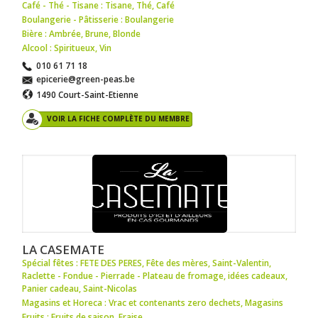
Café - Thé - Tisane : Tisane
,
Thé
,
Café
Boulangerie - Pâtisserie : Boulangerie
Bière : Ambrée
,
Brune
,
Blonde
Alcool : Spiritueux
,
Vin
010 61 71 18
epicerie@green-peas.be
1490 Court-Saint-Etienne
VOIR LA FICHE COMPLÈTE DU MEMBRE
LA CASEMATE
Spécial fêtes : FETE DES PERES
,
Fête des mères
,
Saint-Valentin
,
Raclette - Fondue - Pierrade - Plateau de fromage
,
idées cadeaux
,
Panier cadeau
,
Saint-Nicolas
Magasins et Horeca : Vrac et contenants zero dechets
,
Magasins
Fruits : Fruits de saison
,
Fraise