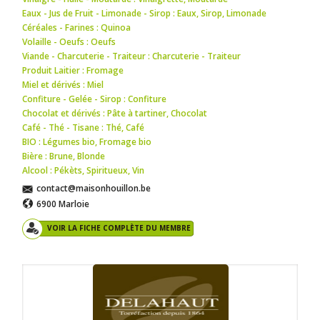
Eaux - Jus de Fruit - Limonade - Sirop : Eaux
,
Sirop
,
Limonade
Céréales - Farines : Quinoa
Volaille - Oeufs : Oeufs
Viande - Charcuterie - Traiteur : Charcuterie - Traiteur
Produit Laitier : Fromage
Miel et dérivés : Miel
Confiture - Gelée - Sirop : Confiture
Chocolat et dérivés : Pâte à tartiner
,
Chocolat
Café - Thé - Tisane : Thé
,
Café
BIO : Légumes bio
,
Fromage bio
Bière : Brune
,
Blonde
Alcool : Pékèts
,
Spiritueux
,
Vin
contact@maisonhouillon.be
6900 Marloie
VOIR LA FICHE COMPLÈTE DU MEMBRE