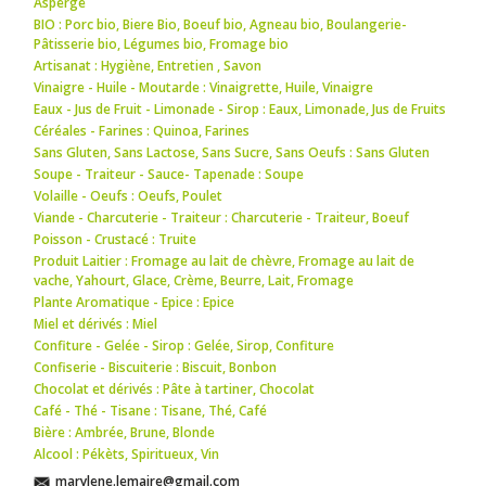
Asperge
BIO : Porc bio
,
Biere Bio
,
Boeuf bio
,
Agneau bio
,
Boulangerie-
Pâtisserie bio
,
Légumes bio
,
Fromage bio
Artisanat : Hygiène
,
Entretien
,
Savon
Vinaigre - Huile - Moutarde : Vinaigrette
,
Huile
,
Vinaigre
Eaux - Jus de Fruit - Limonade - Sirop : Eaux
,
Limonade
,
Jus de Fruits
Céréales - Farines : Quinoa
,
Farines
Sans Gluten, Sans Lactose, Sans Sucre, Sans Oeufs : Sans Gluten
Soupe - Traiteur - Sauce- Tapenade : Soupe
Volaille - Oeufs : Oeufs
,
Poulet
Viande - Charcuterie - Traiteur : Charcuterie - Traiteur
,
Boeuf
Poisson - Crustacé : Truite
Produit Laitier : Fromage au lait de chèvre
,
Fromage au lait de
vache
,
Yahourt
,
Glace
,
Crème
,
Beurre
,
Lait
,
Fromage
Plante Aromatique - Epice : Epice
Miel et dérivés : Miel
Confiture - Gelée - Sirop : Gelée
,
Sirop
,
Confiture
Confiserie - Biscuiterie : Biscuit
,
Bonbon
Chocolat et dérivés : Pâte à tartiner
,
Chocolat
Café - Thé - Tisane : Tisane
,
Thé
,
Café
Bière : Ambrée
,
Brune
,
Blonde
Alcool : Pékèts
,
Spiritueux
,
Vin
marylene.lemaire@gmail.com