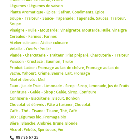
Légumes : Légumes de saison
Plante Aromatique - Epice : Safran
,
Condiments
,
Epice
Soupe - Traiteur - Sauce- Tapenade : Tapenade
,
Sauces
,
Traiteur
,
Soupe
Vinaigre - Huile - Moutarde : Vinaigrette
,
Moutarde
,
Huile
,
Vinaigre
Céréales - Farines : Farines
Atelier culinaire : Atelier culinaire
Volaille - Oeufs : Poulet
Viande - Charcuterie - Traiteur : Plat préparé
,
Charcuterie - Traiteur
Poisson - Crustacé : Saumon
,
Truite
Produit Laitier : Fromage au lait de chèvre
,
Fromage au lait de
vache
,
Yahourt
,
Crème
,
Beurre
,
Lait
,
Fromage
Miel et dérivés : Miel
Eaux - Jus de Fruit - Limonade - Sirop : Sirop
,
Limonade
,
Jus de Fruits
Confiture - Gelée - Sirop : Gelée
,
Sirop
,
Confiture
Confiserie - Biscuiterie : Biscuit
,
Bonbon
Chocolat et dérivés : Pâte à tartiner
,
Chocolat
Café - Thé - Tisane : Tisane
,
Thé
,
Café
BIO : Légumes bio
,
Fromage bio
Bière : Blanche
,
Ambrée
,
Brune
,
Blonde
Alcool : Pékèts
,
Spiritueux
,
Vin
087 86 67 25