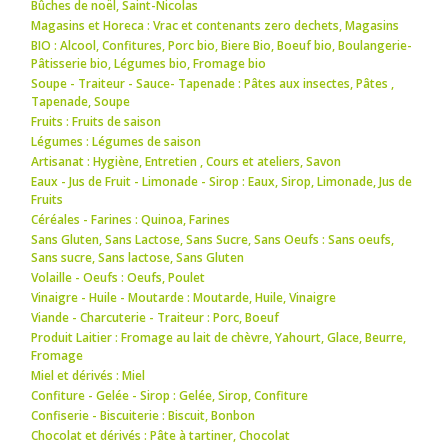
Bûches de noël
,
Saint-Nicolas
Magasins et Horeca : Vrac et contenants zero dechets
,
Magasins
BIO : Alcool
,
Confitures
,
Porc bio
,
Biere Bio
,
Boeuf bio
,
Boulangerie-
Pâtisserie bio
,
Légumes bio
,
Fromage bio
Soupe - Traiteur - Sauce- Tapenade : Pâtes aux insectes
,
Pâtes
,
Tapenade
,
Soupe
Fruits : Fruits de saison
Légumes : Légumes de saison
Artisanat : Hygiène
,
Entretien
,
Cours et ateliers
,
Savon
Eaux - Jus de Fruit - Limonade - Sirop : Eaux
,
Sirop
,
Limonade
,
Jus de
Fruits
Céréales - Farines : Quinoa
,
Farines
Sans Gluten, Sans Lactose, Sans Sucre, Sans Oeufs : Sans oeufs
,
Sans sucre
,
Sans lactose
,
Sans Gluten
Volaille - Oeufs : Oeufs
,
Poulet
Vinaigre - Huile - Moutarde : Moutarde
,
Huile
,
Vinaigre
Viande - Charcuterie - Traiteur : Porc
,
Boeuf
Produit Laitier : Fromage au lait de chèvre
,
Yahourt
,
Glace
,
Beurre
,
Fromage
Miel et dérivés : Miel
Confiture - Gelée - Sirop : Gelée
,
Sirop
,
Confiture
Confiserie - Biscuiterie : Biscuit
,
Bonbon
Chocolat et dérivés : Pâte à tartiner
,
Chocolat