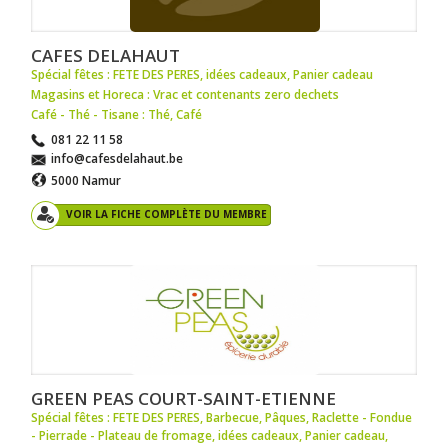
CAFES DELAHAUT
Spécial fêtes : FETE DES PERES
,
idées cadeaux
,
Panier cadeau
Magasins et Horeca : Vrac et contenants zero dechets
Café - Thé - Tisane : Thé
,
Café
081 22 11 58
info@cafesdelahaut.be
5000 Namur
VOIR LA FICHE COMPLÈTE DU MEMBRE
GREEN PEAS COURT-SAINT-ETIENNE
Spécial fêtes : FETE DES PERES
,
Barbecue
,
Pâques
,
Raclette - Fondue
- Pierrade - Plateau de fromage
,
idées cadeaux
,
Panier cadeau
,