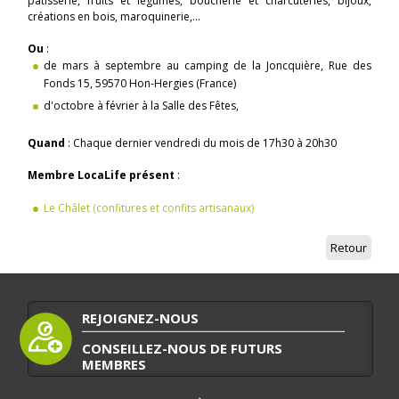
pâtisserie, fruits et légumes, boucherie et charcuteries, bijoux,
créations en bois, maroquinerie,...
Ou
:
de mars à septembre au camping de la Joncquière, Rue des
Fonds 15, 59570 Hon-Hergies (France)
d'octobre à février à la Salle des Fêtes,
Quand
: Chaque dernier vendredi du mois de 17h30 à 20h30
Membre LocaLife présent
:
Le Châlet (confitures et confits artisanaux)
Retour
REJOIGNEZ-NOUS
CONSEILLEZ-NOUS DE FUTURS
MEMBRES