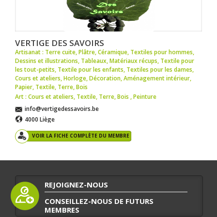
VERTIGE DES SAVOIRS
Artisanat : Terre cuite
,
Plâtre
,
Céramique
,
Textiles pour hommes
,
Dessins et illustrations
,
Tableaux
,
Matériaux récups
,
Textile pour
les tout-petits
,
Textile pour les enfants
,
Textiles pour les dames
,
Cours et ateliers
,
Horloge
,
Décoration
,
Aménagement intérieur
,
Papier
,
Textile
,
Terre
,
Bois
Art : Cours et ateliers
,
Textile
,
Terre
,
Bois
,
Peinture
info@vertigedessavoirs.be
4000 Liège
VOIR LA FICHE COMPLÈTE DU MEMBRE
REJOIGNEZ-NOUS
CONSEILLEZ-NOUS DE FUTURS
MEMBRES