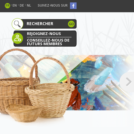
-
-
-
FR
EN
DE
NL
SUIVEZ-NOUS SUR
REJOIGNEZ-NOUS
CONSEILLEZ-NOUS DE
FUTURS MEMBRES
E