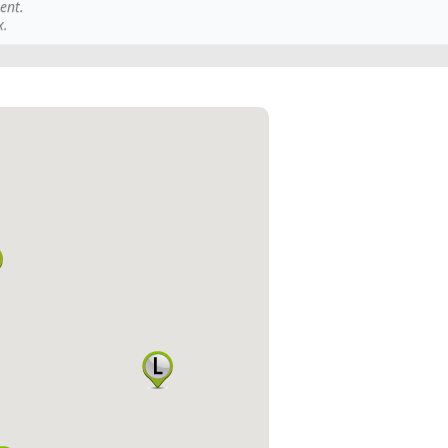
ent.
x.