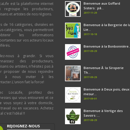
caLife est la plateforme internet
Bienvenue aux Goffard
Sisters : pâ...
i regroupe les producteurs,
2017-11-29
tisans et artistes de nos régions.
us de 16 catégories, divisées en
Bienvenue à la Bergerie de l
us-catégories, vous permettront
Lie...
2017-10-18
obtenir les informations
portantes sur vos acteurs locaux
éférés.
Bienvenue à la Bonbonnière..
2017-09-29
dez-nous à grandir. Si vous
nnaissez des producteurs,
tisans ou artistes, n'hésitez pas à
Bienvenue Ã la Siroperie
ur proposer de nous rejoindre
Th...
u à nous inviter à les
2017-09-29
tacter.L'union fait la force!
Bienvenue à Deux pois, deux
ec LocaLife, profitez des
mesur...
chesses qui vous entourent et ce
2017-09-01
e vous soyez à votre domicile,
 travail ou en vacances. Achetez
Bienvenue à Vertige des
al c'est l'idéal !!
Savoirs :...
2017-08-29
REJOIGNEZ-NOUS