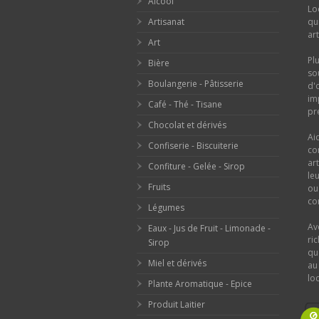
Alcool
Lo
Artisanat
qu
ar
Art
Pl
Bière
so
Boulangerie - Pâtisserie
d'
im
Café - Thé - Tisane
pr
Chocolat et dérivés
Ai
Confiserie - Biscuiterie
co
ar
Confiture - Gelée - Sirop
le
Fruits
o
con
Légumes
Av
Eaux - Jus de Fruit - Limonade -
ri
Sirop
qu
Miel et dérivés
au
loc
Plante Aromatique - Epice
Produit Laitier