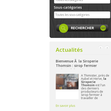
Sous-catégories
Actualités
Bienvenue Ã la Siroperie
Bienvenue à La Ferme de Harzé
Thomsin : sirop fermier
: produits locaux, artisanaux
artisanal de poires et pommes
et bio à Aywaille
k
A Thimister, près de
Nichée sur les
Aubel et Herve,
la
hauteurs d'Aywaille,
et
Siroperie
La Ferme de
Thomsin
est l'un
Harzé
propose dès
des derniers
à présent une belle
producteurs de
gamme de produits
sirop fermier à
alimentaires bio
travailler de
et/ou locaux.
manière
L'important pour
traditionnelle. 90%
Frédérique reste de
En savoir plus
En savoir plus
E
de poires, 10% de
vous fournir des pr
pommes et du