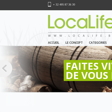
+ 32 495 87 36 30
ACCUEIL
LE CONCEPT
CATEGORIES
FAITES V
DE VOUS 