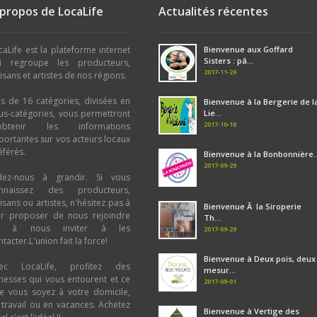
 propos de LocaLife
Actualités récentes
caLife est la plateforme internet
Bienvenue aux Goffard
Sisters : pâ...
i regroupe les producteurs,
2017-11-29
tisans et artistes de nos régions.
us de 16 catégories, divisées en
Bienvenue à la Bergerie de l
us-catégories, vous permettront
Lie...
2017-10-18
obtenir les informations
portantes sur vos acteurs locaux
éférés.
Bienvenue à la Bonbonnière..
2017-09-29
dez-nous à grandir. Si vous
nnaissez des producteurs,
tisans ou artistes, n'hésitez pas à
Bienvenue Ã la Siroperie
ur proposer de nous rejoindre
Th...
u à nous inviter à les
2017-09-29
tacter.L'union fait la force!
Bienvenue à Deux pois, deux
ec LocaLife, profitez des
mesur...
chesses qui vous entourent et ce
2017-09-01
e vous soyez à votre domicile,
 travail ou en vacances. Achetez
Bienvenue à Vertige des