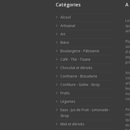
Catégories
A
Alcool
Lo
Artisanat
qu
ar
Art
Pl
Bière
so
Boulangerie - Pâtisserie
d'
im
Café - Thé - Tisane
pr
Chocolat et dérivés
Ai
Confiserie - Biscuiterie
co
ar
Confiture - Gelée - Sirop
le
Fruits
o
con
Légumes
Av
Eaux - Jus de Fruit - Limonade -
ri
Sirop
qu
Miel et dérivés
au