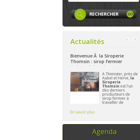
Actualités
ur Facebook
Bienvenue Ã la Siroperie
Bienvenue à La 
Thomsin : sirop fermier
: produits locau
artisanal de poires et pommes
et bio à Aywaille
La page
Facebook
A Thimister, près de
Ni
de LocaLife
est
Aubel et Herve,
la
ha
maintenant créée et
Siroperie
La
elle n'attend plus
Thomsin
est l'un
Ha
que vous. On y
des derniers
à 
présentera les
producteurs de
ga
membres, leurs
sirop fermier à
al
activités,...sans
travailler de
et
oublier le
manière
L'
traditionnelle. 90%
Fr
En savoir plus
En savoir plus
de poires, 10% de
vo
pommes et du
temps, ce sont les
seuls ingrédi
Agenda