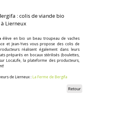
rgifa : colis de viande bio
 à Lierneux
a
élève en bio un beau troupeau de vaches
ence et Jean-Yves vous propose des colis de
roducteurs réalisent également dans leurs
ats préparés en bocaux stérilisés (boulettes,
sur LocaLife, la plateforme des producteurs,
nt!
veurs de Lierneux :
La Ferme de Bergifa
Retour