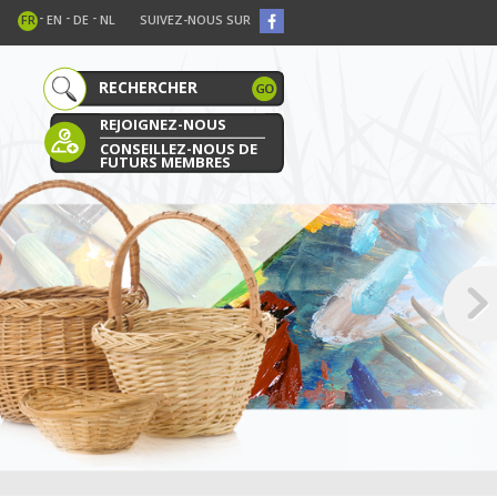
-
-
-
FR
EN
DE
NL
SUIVEZ-NOUS SUR
REJOIGNEZ-NOUS
CONSEILLEZ-NOUS DE
FUTURS MEMBRES