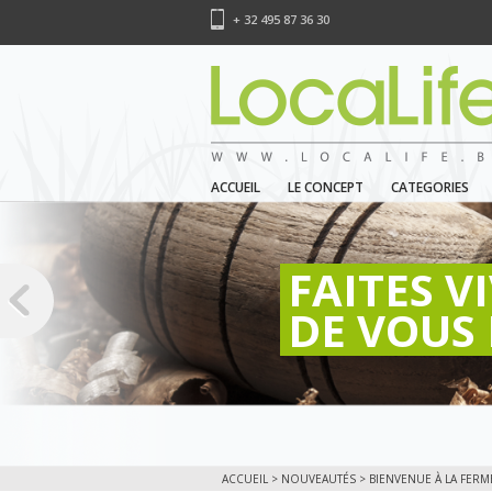
+ 32 495 87 36 30
ACCUEIL
LE CONCEPT
CATEGORIES
FAITES V
DE VOUS 
ACCUEIL
>
NOUVEAUTÉS
> BIENVENUE À LA FERME