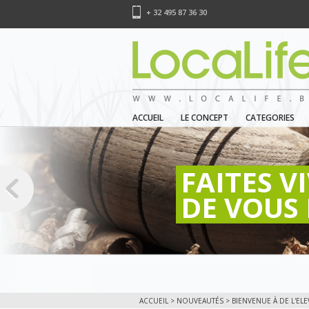
+ 32 495 87 36 30
ACCUEIL
LE CONCEPT
CATEGORIES
FAITES V
DE VOUS 
ACCUEIL
>
NOUVEAUTÉS
> BIENVENUE À DE L'EL