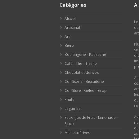
Catégories
A
Alcool
Lo
Artisanat
qu
ar
Art
Pl
Bière
so
Boulangerie - Pâtisserie
d'
im
Café - Thé - Tisane
pr
Chocolat et dérivés
Ai
Confiserie - Biscuiterie
co
ar
Confiture - Gelée - Sirop
le
Fruits
o
con
Légumes
Av
Eaux - Jus de Fruit - Limonade -
ri
Sirop
qu
Miel et dérivés
au