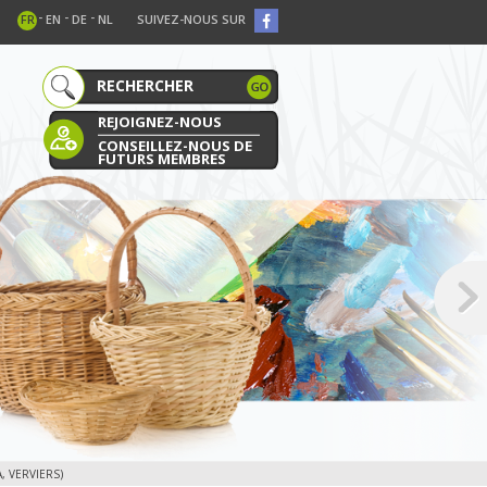
-
-
-
FR
EN
DE
NL
SUIVEZ-NOUS SUR
REJOIGNEZ-NOUS
CONSEILLEZ-NOUS DE
FUTURS MEMBRES
, VERVIERS)