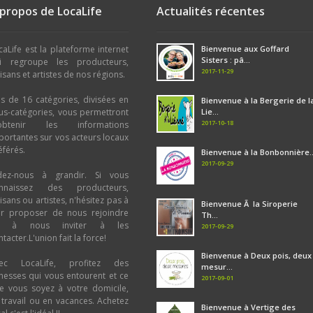
 propos de LocaLife
Actualités récentes
caLife est la plateforme internet
Bienvenue aux Goffard
Sisters : pâ...
i regroupe les producteurs,
2017-11-29
tisans et artistes de nos régions.
us de 16 catégories, divisées en
Bienvenue à la Bergerie de l
us-catégories, vous permettront
Lie...
2017-10-18
obtenir les informations
portantes sur vos acteurs locaux
éférés.
Bienvenue à la Bonbonnière..
2017-09-29
dez-nous à grandir. Si vous
nnaissez des producteurs,
tisans ou artistes, n'hésitez pas à
Bienvenue Ã la Siroperie
ur proposer de nous rejoindre
Th...
u à nous inviter à les
2017-09-29
tacter.L'union fait la force!
Bienvenue à Deux pois, deux
ec LocaLife, profitez des
mesur...
chesses qui vous entourent et ce
2017-09-01
e vous soyez à votre domicile,
 travail ou en vacances. Achetez
Bienvenue à Vertige des