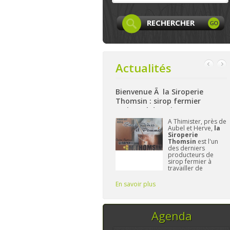
Actualités
 Facebook
Bienvenue Ã la Siroperie
Bienvenue à La Fe
Thomsin : sirop fermier
: produits locaux,
artisanal de poires et pommes
et bio à Aywaille
 page
Facebook
A Thimister, près de
Niché
 LocaLife
est
Aubel et Herve,
la
haute
intenant créée et
Siroperie
La F
le n'attend plus
Thomsin
est l'un
Har
e vous. On y
des derniers
à pré
ésentera les
producteurs de
gamm
mbres, leurs
sirop fermier à
alime
ivités,...sans
travailler de
et/ou
blier le
manière
L'im
traditionnelle. 90%
Fréd
En savoir plus
En savoir plus
de poires, 10% de
vous 
pommes et du
temps, ce sont les
seuls ingrédi
Agenda