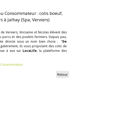
au Consommateur : colis boeuf,
s à Jalhay (Spa, Verviers)
 de Verviers, Vincianne et Nicolas élèvent des
s porcs et des poulets fermiers. Depuis peu,
ente directe sous un nom bien choisi : "
De
égulièrement, ils vous proposent des colis de
enue à eux sur
LocaLife
, la plateforme des
au Consommateur
Retour