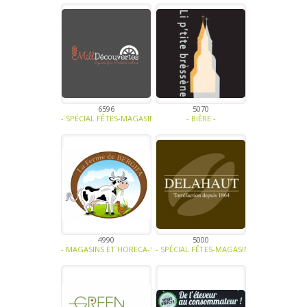
6596
5070
- SPÉCIAL FÊTES-MAGASINS ET HORECA-BIO-ALCOOL-PLANTE AROMATIQ
- BIÈRE -
4990
5000
- MAGASINS ET HORECA-SOUPE - TRAITEUR - SAUCE- TAPENADE-VIAN
- SPÉCIAL FÊTES-MAGASINS ET HORECA-CAF