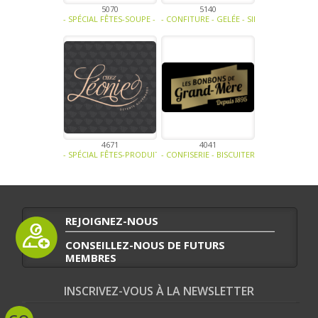
5070
5140
- SPÉCIAL FÊTES-SOUPE - TRAITEUR - SAUCE- TAPENADE-CONFISERIE 
- CONFITURE - GELÉE - SIROP -
4671
4041
- SPÉCIAL FÊTES-PRODUIT LAITIER-CONFISERIE - BISCUITERIE -
- CONFISERIE - BISCUITERIE -
REJOIGNEZ-NOUS
CONSEILLEZ-NOUS DE FUTURS
MEMBRES
INSCRIVEZ-VOUS À LA NEWSLETTER