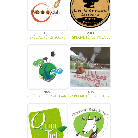
6890
4983
- SPÉCIAL FÊTES-SOUPE - TRAITEUR - SAUCE- TAPENADE-VIANDE - C
- SPÉCIAL FÊTES-VOLAILLE - OEUFS-VIAND
4652
4053
- SPÉCIAL FÊTES-ART-ARTISANAT -
- SPÉCIAL FÊTES-FRUITS-LÉGUMES-SOUPE 