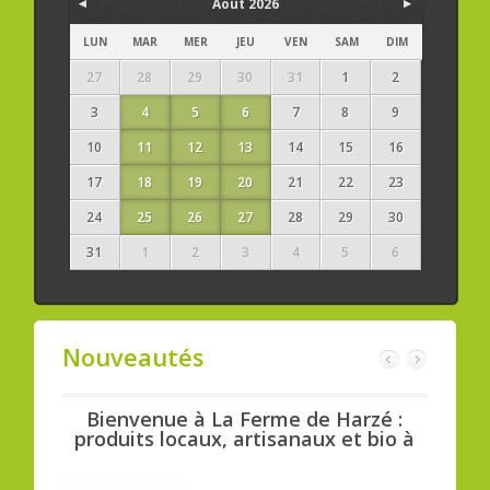
Août 2026
LUN
MAR
MER
JEU
VEN
SAM
DIM
27
28
29
30
31
1
2
3
4
5
6
7
8
9
10
11
12
13
14
15
16
17
18
19
20
21
22
23
24
25
26
27
28
29
30
31
1
2
3
4
5
6
Nouveautés
sin :
Bienvenue à La Ferme de Harzé :
Bi
res et
produits locaux, artisanaux et bio à
con
Aywaille