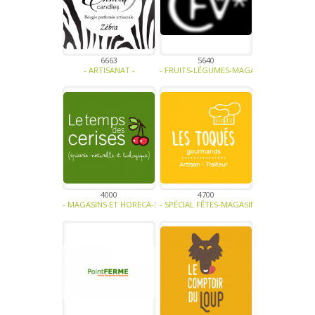
6663
5640
- ARTISANAT -
- FRUITS-LÉGUMES-MAGASINS ET HORECA-S
4000
4700
- MAGASINS ET HORECA-SOUPE - TRAITEUR - SAUCE- TAPENADE-BIO-
- SPÉCIAL FÊTES-MAGASINS ET HORECA-SO