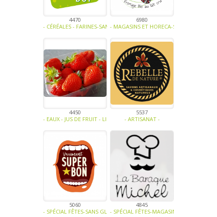
4470
6980
- CÉRÉALES - FARINES-SANS GLUTEN, SANS LACTOSE, SANS SUCRE, S
- MAGASINS ET HORECA-SANS GLUTEN, SAN
4450
5537
- EAUX - JUS DE FRUIT - LIMONADE - SIROP-FRUITS-CONFITURE - GELÉ
- ARTISANAT -
5060
4845
- SPÉCIAL FÊTES-SANS GLUTEN, SANS LACTOSE, SANS SUCRE, SANS OE
- SPÉCIAL FÊTES-MAGASINS ET HORECA-VI