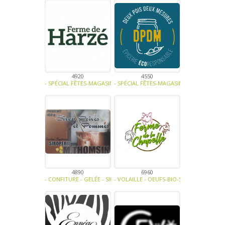
4920
4550
- SPÉCIAL FÊTES-MAGASINS ET HORECA-FRUITS-LÉGUMES-EAUX - JUS 
- SPÉCIAL FÊTES-MAGASINS ET HORECA-LÉ
4890
6960
- CONFITURE - GELÉE - SIROP -
- VOLAILLE - OEUFS-BIO-SPÉCIAL FÊTES-V