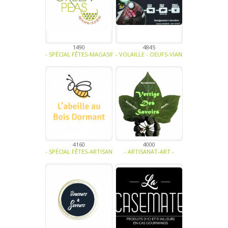
1490
4845
- SPÉCIAL FÊTES-MAGASINS ET HORECA-BIO-SOUPE - TRAITEUR - SAU
- VOLAILLE - OEUFS-VIANDE - CHARCUTERI
4160
4000
- SPÉCIAL FÊTES-ARTISANAT-MIEL ET DÉRIVÉS-CONFISERIE - BISCUI
- ARTISANAT-ART -