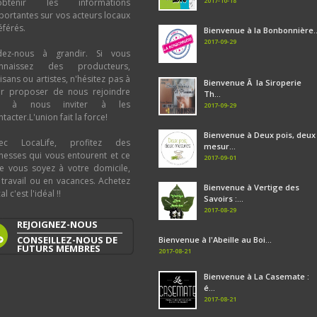
2017-10-18
obtenir les informations
portantes sur vos acteurs locaux
éférés.
Bienvenue à la Bonbonnière..
2017-09-29
dez-nous à grandir. Si vous
nnaissez des producteurs,
tisans ou artistes, n'hésitez pas à
Bienvenue Ã la Siroperie
ur proposer de nous rejoindre
Th...
u à nous inviter à les
2017-09-29
tacter.L'union fait la force!
Bienvenue à Deux pois, deux
ec LocaLife, profitez des
mesur...
chesses qui vous entourent et ce
2017-09-01
e vous soyez à votre domicile,
 travail ou en vacances. Achetez
Bienvenue à Vertige des
al c'est l'idéal !!
Savoirs :...
2017-08-29
REJOIGNEZ-NOUS
CONSEILLEZ-NOUS DE
Bienvenue à l'Abeille au Boi...
FUTURS MEMBRES
2017-08-21
Bienvenue à La Casemate :
é...
2017-08-21