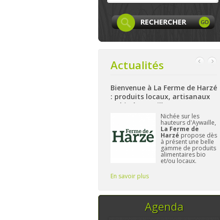
Actualités
Bienvenue Ã la Siroperie
Bienvenue à La Ferme de Harzé
Thomsin : sirop fermier
: produits locaux, artisanaux
artisanal de poires et pommes
et bio à Aywaille
k
A Thimister, près de
Nichée sur les
Aubel et Herve,
la
hauteurs d'Aywaille,
et
Siroperie
La Ferme de
Thomsin
est l'un
Harzé
propose dès
des derniers
à présent une belle
producteurs de
gamme de produits
sirop fermier à
alimentaires bio
travailler de
et/ou locaux.
manière
L'important pour
traditionnelle. 90%
Frédérique reste de
En savoir plus
En savoir plus
E
de poires, 10% de
vous fournir des pr
pommes et du
temps, ce sont les
seuls ingrédi
Agenda