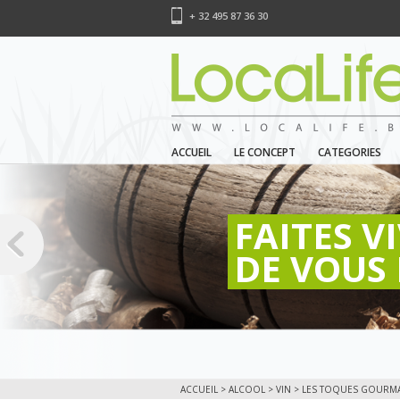
+ 32 495 87 36 30
ACCUEIL
LE CONCEPT
CATEGORIES
FAITES V
DE VOUS 
ACCUEIL
>
ALCOOL
>
VIN
> LES TOQUES GOURM