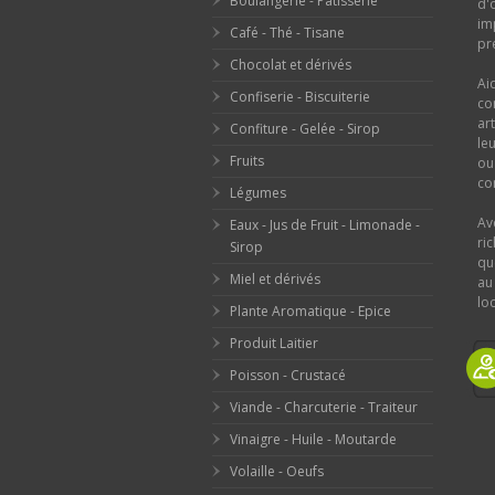
Boulangerie - Pâtisserie
d'
im
Café - Thé - Tisane
pr
Chocolat et dérivés
Ai
Confiserie - Biscuiterie
co
ar
Confiture - Gelée - Sirop
le
Fruits
o
con
Légumes
Av
Eaux - Jus de Fruit - Limonade -
ri
Sirop
qu
Miel et dérivés
au
loc
Plante Aromatique - Epice
Produit Laitier
Poisson - Crustacé
Viande - Charcuterie - Traiteur
Vinaigre - Huile - Moutarde
Volaille - Oeufs