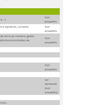
Voir
,...)
actualités
re-épinards, Lorraine,
Voir
actualités
de terre au romarin, gratin
Voir
etits bois-brochettes de
actualités
Voir
actualités
sur
demande
(voir
actualités)
ools,...