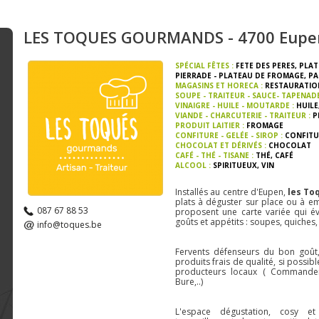
LES TOQUES GOURMANDS - 4700 Eupe
SPÉCIAL FÊTES :
FETE DES PERES
,
PLAT
PIERRADE - PLATEAU DE FROMAGE
,
PA
MAGASINS ET HORECA :
RESTAURATIO
SOUPE - TRAITEUR - SAUCE- TAPENAD
VINAIGRE - HUILE - MOUTARDE :
HUILE
VIANDE - CHARCUTERIE - TRAITEUR :
P
PRODUIT LAITIER :
FROMAGE
CONFITURE - GELÉE - SIROP :
CONFITU
CHOCOLAT ET DÉRIVÉS :
CHOCOLAT
CAFÉ - THÉ - TISANE :
THÉ
,
CAFÉ
ALCOOL :
SPIRITUEUX
,
VIN
Installés au centre d'Eupen,
les T
plats à déguster sur place ou à e
087 67 88 53
proposent une carte variée qui év
goûts et appétits : soupes, quiches,
info@toques.be
Fervents défenseurs du bon goû
produits frais de qualité, si poss
producteurs locaux ( Commander
Bure,..)
L'espace dégustation, cosy et