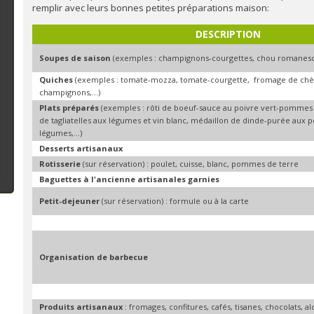
remplir avec leurs bonnes petites préparations maison:
DESCRIPTION
Soupes de saison
(exemples : champignons-courgettes, chou romanesco
Quiches
(exemples : tomate-mozza, tomate-courgette, fromage de chèv
champignons,...)
Plats préparés
(exemples : rôti de boeuf-sauce au poivre vert-pommes 
de tagliatelles aux légumes et vin blanc, médaillon de dinde-purée aux p
légumes,...)
Desserts artisanaux
Rotisserie
(sur réservation) : poulet, cuisse, blanc, pommes de terre
Baguettes à l'ancienne artisanales garnies
Petit-dejeuner
(sur réservation) : formule ou à la carte
Organisation de barbecue
Produits artisanaux
: fromages, confitures, cafés, tisanes, chocolats, alc