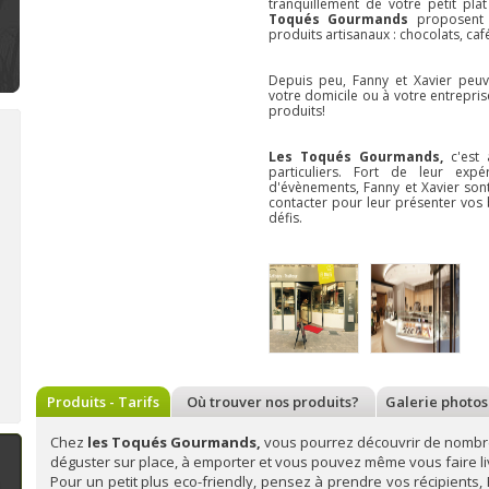
tranquillement de votre petit pl
Toqués Gourmands
proposent
produits artisanaux : chocolats, café, 
Depuis peu, Fanny et Xavier peu
votre domicile ou à votre entrepri
produits!
Les Toqués Gourmands,
c'est
particuliers. Fort de leur exp
d'évènements, Fanny et Xavier sont
Bienvenue à la Bonbonnière :
Bienvenue à Deux pois, deux
Bi
contacter pour leur présenter vos b
confiserie, produits artisanaux
mesures : epicerie
pâ
défis.
à Soumagne
ecoresponsable à Nandrin
ve
A Soumagne,
la
Située sur la route
Bonbonnière
, un
du Condroz, près
établissement
Nandrin,
Deux
sympathique
pois, deux
spécialisé dans les
mesures
est une
confiseries
épicerie
artisanales en tout
écoresponsable qui
genre (bonbons,
propose des
biscuits, macarons,
produits
cuberdons,...). Au fil
d'alimentation,
n savoir plus
En savoir plus
En 
de ses rencontres,
d'hygiène et
Produits - Tarifs
Où trouver nos produits?
Galerie photos
Sonia diversifie son
d'entretien.
assortiment
Conscientes de
Chez
les Toqués Gourmands,
vous pourrez découvrir de nombre
l'impact n&ea
déguster sur place, à emporter et vous pouvez même vous faire li
Pour un petit plus eco-friendly, pensez à prendre vos récipients, 