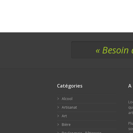
« Besoin 
Catégories
A
Alcool
Lo
Artisanat
qu
ar
Art
Pl
Bière
so