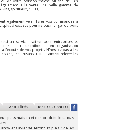
at ou de votre boisson fraiche ou chaude.
les
 également à la vente une belle gamme de
vins, spiritueux, huiles,...
vent également venir livrer vos commandes à
se...plus d'excuses pour ne pas manger de bons
 aussi un service traiteur pour entreprises et
érience en restauration et en organisation
 à l'écoute de vos projets. N'hésitez pas à les
envenue aux Goffard Sisters :
Bienvenue à Pipaillon :
Bien
esoins, les artisans-traiteur aiment relever les
tes artisanales aux oeufs,
confitures, tapenades,
Lien
gan et aux insectes
chutneys
au la
Dans leur atelier de
A Bruxelles,
Liège,
les Goffard
Pipaillon
fabrique
Sisters
produisent
de manière
artisanalement
artisanale et en bio
différentes gammes
des confitures, des
de pâtes fraiches
marmelades, des
ou sèches. Des
chutneys, des tapas
"classiques" aux
et autres produits
oeufs, des veganes
grâce à des
enrichies aux orties
techniques de
savoir plus
En savoir plus
En sav
et une gamme un
conservations
Actualités
Horaire - Contact
peu plus sp&
naturelles.
Bienvenue à ces
ux plats maison et des produits locaux. A
artisans du go
vrer.
Fanny et Xavier se feront un plaisir de les