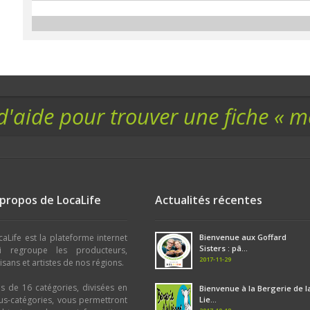
d'aide pour trouver une fiche « 
 propos de LocaLife
Actualités récentes
caLife est la plateforme internet
Bienvenue aux Goffard
Sisters : pâ...
i regroupe les producteurs,
2017-11-29
tisans et artistes de nos régions.
us de 16 catégories, divisées en
Bienvenue à la Bergerie de l
us-catégories, vous permettront
Lie...