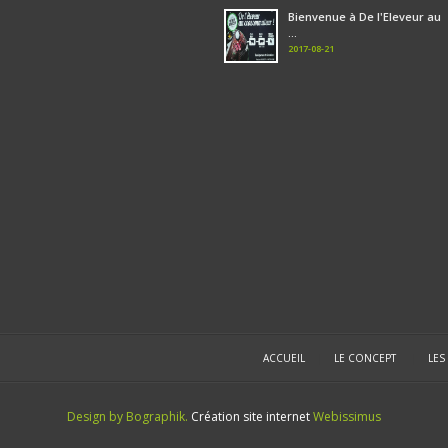
Bienvenue à De l'Eleveur au
...
2017-08-21
ACCUEIL
|
LE CONCEPT
|
LES
Design by Bographik.
Création site internet
Webissimus