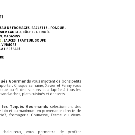
n
EAU DE FROMAGES
,
RACLETTE - FONDUE -
NIER CADEAU
,
BÛCHES DE NOËL
N
,
MAGASINS
E :
SAUCES
,
TRAITEUR
,
SOUPE
,
VINAIGRE
LAT PRÉPARÉ
RE
oqués Gourmands
vous mijotent de bons petits
mporter. Chaque semaine, Xavier et Fanny vous
olue au fil des saisons et adaptée à tous les
 sandwiches, plats cuisinés et desserts.
t,
les Toqués Gourmands
sélectionnent des
ible bio et au maximum en provenance directe de
ie7, fromagerie Counasse, Ferme du Vieux-
 chaleureux, vous permettra de profiter