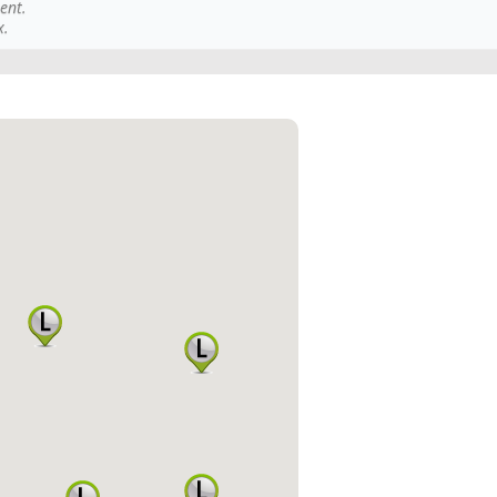
ent.
x.