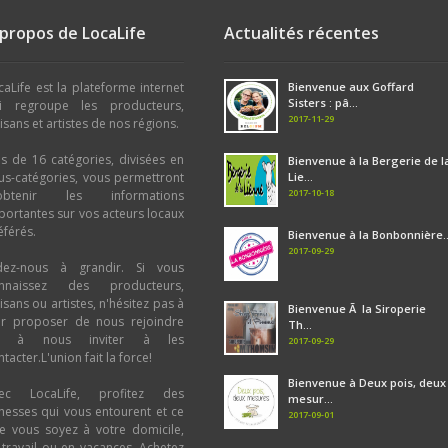
Eaux - Jus de Fruit - Limonade - Sir
Chocolat
 propos de LocaLife
Actualités récentes
Sirop
,
Limonade
,
Jus de Fruits
Café - Thé - Tisane : Tisane
,
Thé
Céréales - Farines : Quinoa
,
Farines
Bière : Noire (Stouts-IPA)
,
Blanche
,
Sans Gluten, Sans Lactose, Sans Su
Brune
,
Blonde
caLife est la plateforme internet
Bienvenue aux Goffard
Oeufs : Sans oeufs
,
Sans sucre
,
San
Artisanat : Bougie
Sisters : pâ...
i regroupe les producteurs,
Sans Gluten
2017-11-29
tisans et artistes de nos régions.
Atelier culinaire : Atelier culinaire
Volaille - Oeufs : Oeufs
,
Poulet
us de 16 catégories, divisées en
Produit Laitier : Fromage au lait de
Bienvenue à la Bergerie de l
us-catégories, vous permettront
Lie...
Fromage au lait de brebis
,
Fromage 
2017-10-18
obtenir les informations
vache
,
Yahourt
,
Glace
,
Crème
,
Beurr
portantes sur vos acteurs locaux
Fromage
éférés.
Plante Aromatique - Epice : Condim
Bienvenue à la Bonbonnière..
Plante Aromatique
2017-09-29
dez-nous à grandir. Si vous
Miel et dérivés : Miel
nnaissez des producteurs,
Confiserie - Biscuiterie : Macaron
,
M
tisans ou artistes, n'hésitez pas à
Biscuit
,
Bonbon
Bienvenue Ã la Siroperie
ur proposer de nous rejoindre
Chocolat et dérivés : Pâte à tartiner
Th...
u à nous inviter à les
Café - Thé - Tisane : Tisane
,
Thé
,
C
2017-09-29
tacter.L'union fait la force!
Boulangerie - Pâtisserie : Pâtisseri
Boulangerie
Bienvenue à Deux pois, deux
ec LocaLife, profitez des
Bière : Blanche
,
Ambrée
,
Brune
,
Bl
mesur...
chesses qui vous entourent et ce
2017-09-01
e vous soyez à votre domicile,
 travail ou en vacances. Achetez