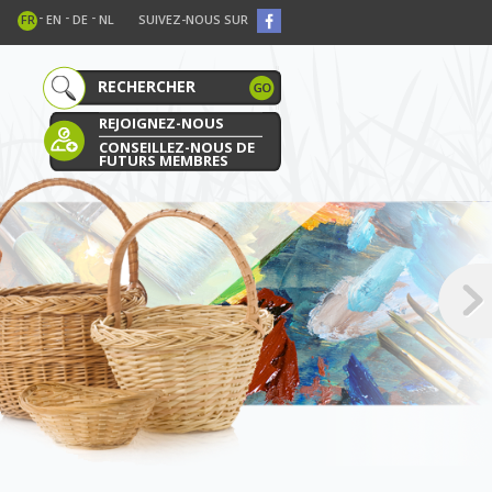
-
-
-
FR
EN
DE
NL
SUIVEZ-NOUS SUR
REJOIGNEZ-NOUS
CONSEILLEZ-NOUS DE
FUTURS MEMBRES
E