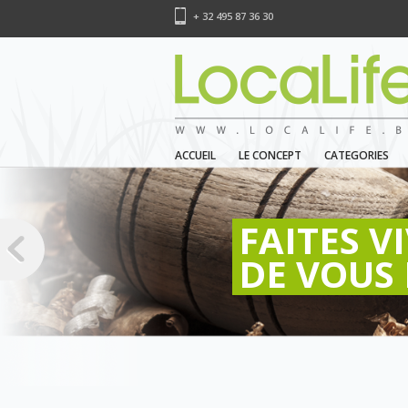
+ 32 495 87 36 30
ACCUEIL
LE CONCEPT
CATEGORIES
FAITES V
DE VOUS 