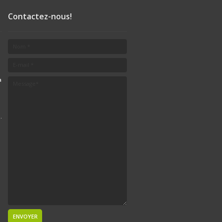
op : Eaux
,
Contactez-nous!
Ambrée
,
cre, Sans
s lactose
,
 chèvre
a
,
au lait de
e
,
Lait
,
ents
,
Epice
,
.
assepain
,
,
Chocolat
afé
e
,
onde