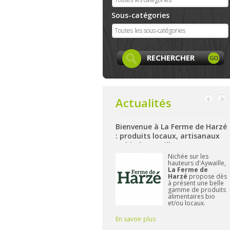
Sous-catégories
Actualités
Bienvenue Ã la Siroperie
Bienvenue à La Ferme de Harzé
Thomsin : sirop fermier
: produits locaux, artisanaux
artisanal de poires et pommes
et bio à Aywaille
k
A Thimister, près de
Nichée sur les
Aubel et Herve,
la
hauteurs d'Aywaille,
et
Siroperie
La Ferme de
Thomsin
est l'un
Harzé
propose dès
des derniers
à présent une belle
producteurs de
gamme de produits
sirop fermier à
alimentaires bio
travailler de
et/ou locaux.
manière
L'important pour
traditionnelle. 90%
Frédérique reste de
En savoir plus
En savoir plus
E
de poires, 10% de
vous fournir des pr
pommes et du