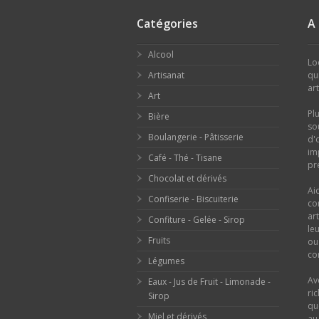
Catégories
A
Alcool
Lo
Artisanat
qu
ar
Art
Pl
Bière
so
Boulangerie - Pâtisserie
d'
im
Café - Thé - Tisane
pr
Chocolat et dérivés
Ai
Confiserie - Biscuiterie
co
ar
Confiture - Gelée - Sirop
le
Fruits
o
con
Légumes
Av
Eaux - Jus de Fruit - Limonade -
ri
Sirop
qu
Miel et dérivés
au