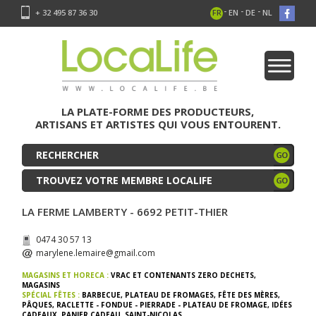
-
-
-
+ 32 495 87 36 30
FR
EN
DE
NL
LA PLATE-FORME DES PRODUCTEURS,
ARTISANS ET ARTISTES QUI VOUS ENTOURENT.
TROUVEZ VOTRE MEMBRE LOCALIFE
LA FERME LAMBERTY - 6692 PETIT-THIER
0474 30 57 13
marylene.lemaire@gmail.com
MAGASINS ET HORECA :
VRAC ET CONTENANTS ZERO DECHETS
,
MAGASINS
SPÉCIAL FÊTES :
BARBECUE
,
PLATEAU DE FROMAGES
,
FÊTE DES MÈRES
,
PÂQUES
,
RACLETTE - FONDUE - PIERRADE - PLATEAU DE FROMAGE
,
IDÉES
CADEAUX
,
PANIER CADEAU
,
SAINT-NICOLAS