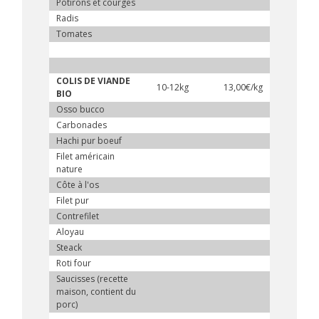
Potirons et courges
Radis
Tomates
COLIS DE VIANDE
10-12kg
13,00€/kg
BIO
Osso bucco
Carbonades
Hachi pur boeuf
Filet américain
nature
Côte à l'os
Filet pur
Contrefilet
Aloyau
Steack
Roti four
Saucisses (recette
maison, contient du
porc)