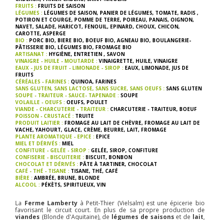
FRUITS :
FRUITS DE SAISON
LÉGUMES :
LÉGUMES DE SAISON
,
PANIER DE LÉGUMES
,
TOMATE
,
RADIS
,
POTIRON ET COURGE
,
POMME DE TERRE
,
POIREAU
,
PANAIS
,
OIGNON
,
NAVET
,
SALADE
,
HARICOT
,
FENOUIL
,
EPINARD
,
CHOUX
,
CHICON
,
CAROTTE
,
ASPERGE
BIO :
PORC BIO
,
BIERE BIO
,
BOEUF BIO
,
AGNEAU BIO
,
BOULANGERIE-
PÂTISSERIE BIO
,
LÉGUMES BIO
,
FROMAGE BIO
ARTISANAT :
HYGIÈNE
,
ENTRETIEN
,
SAVON
VINAIGRE - HUILE - MOUTARDE :
VINAIGRETTE
,
HUILE
,
VINAIGRE
EAUX - JUS DE FRUIT - LIMONADE - SIROP :
EAUX
,
LIMONADE
,
JUS DE
FRUITS
CÉRÉALES - FARINES :
QUINOA
,
FARINES
SANS GLUTEN, SANS LACTOSE, SANS SUCRE, SANS OEUFS :
SANS GLUTEN
SOUPE - TRAITEUR - SAUCE- TAPENADE :
SOUPE
VOLAILLE - OEUFS :
OEUFS
,
POULET
VIANDE - CHARCUTERIE - TRAITEUR :
CHARCUTERIE - TRAITEUR
,
BOEUF
POISSON - CRUSTACÉ :
TRUITE
PRODUIT LAITIER :
FROMAGE AU LAIT DE CHÈVRE
,
FROMAGE AU LAIT DE
VACHE
,
YAHOURT
,
GLACE
,
CRÈME
,
BEURRE
,
LAIT
,
FROMAGE
PLANTE AROMATIQUE - EPICE :
EPICE
MIEL ET DÉRIVÉS :
MIEL
CONFITURE - GELÉE - SIROP :
GELÉE
,
SIROP
,
CONFITURE
CONFISERIE - BISCUITERIE :
BISCUIT
,
BONBON
CHOCOLAT ET DÉRIVÉS :
PÂTE À TARTINER
,
CHOCOLAT
CAFÉ - THÉ - TISANE :
TISANE
,
THÉ
,
CAFÉ
BIÈRE :
AMBRÉE
,
BRUNE
,
BLONDE
ALCOOL :
PÉKÈTS
,
SPIRITUEUX
,
VIN
La
Ferme Lamberty
à Petit-Thier (Vielsalm) est une épicerie bio
favorisant le circuit court. En plus de sa propre production de
viandes
(Blonde d'Aquitaine), de
légumes de saisons
et de
lait
,