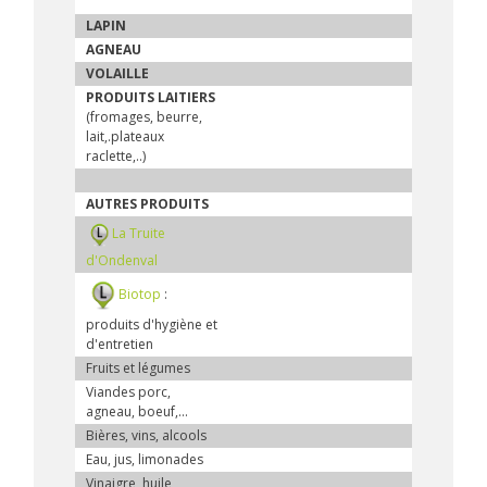
LAPIN
AGNEAU
VOLAILLE
PRODUITS LAITIERS
(fromages, beurre,
lait,.plateaux
raclette,..)
AUTRES PRODUITS
La Truite
d'Ondenval
Biotop
:
produits d'hygiène et
d'entretien
Fruits et légumes
Viandes porc,
agneau, boeuf,...
Bières, vins, alcools
Eau, jus, limonades
Vinaigre, huile,