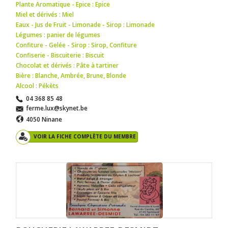
Plante Aromatique - Epice : Epice
Miel et dérivés : Miel
Eaux - Jus de Fruit - Limonade - Sirop : Limonade
Légumes : panier de légumes
Confiture - Gelée - Sirop : Sirop
,
Confiture
Confiserie - Biscuiterie : Biscuit
Chocolat et dérivés : Pâte à tartiner
Bière : Blanche
,
Ambrée
,
Brune
,
Blonde
Alcool : Pékèts
04 368 85 48
ferme.lux@skynet.be
4050 Ninane
VOIR LA FICHE COMPLÈTE DU MEMBRE