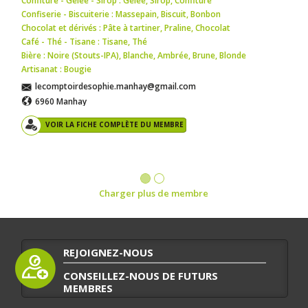
Confiture - Gelée - Sirop : Gelée
,
Sirop
,
Confiture
Confiserie - Biscuiterie : Massepain
,
Biscuit
,
Bonbon
Chocolat et dérivés : Pâte à tartiner
,
Praline
,
Chocolat
Café - Thé - Tisane : Tisane
,
Thé
Bière : Noire (Stouts-IPA)
,
Blanche
,
Ambrée
,
Brune
,
Blonde
Artisanat : Bougie
lecomptoirdesophie.manhay@gmail.com
6960 Manhay
VOIR LA FICHE COMPLÈTE DU MEMBRE
Charger plus de membre
REJOIGNEZ-NOUS
CONSEILLEZ-NOUS DE FUTURS
MEMBRES