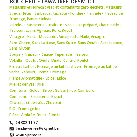
BOUCHERIE LAWARREE-DESMIDT
Magasins et Horeca : Vrac et contenants zero dechets
,
Magasins
Spécial fêtes : Barbecue
,
Raclette - Fondue - Pierrade - Plateau de
fromage
,
Panier cadeau
Viande - Charcuterie - Traiteur : Veau
,
Plat préparé
,
Charcuterie -
Traiteur
,
Lapin
,
Agneau
,
Porc
,
Boeuf
Vinaigre - Huile - Moutarde : Vinaigrette
,
Huile
,
Vinaigre
Sans Gluten, Sans Lactose, Sans Sucre, Sans Oeufs : Sans lactose
,
Sans Gluten
Soupe - Traiteur - Sauce- Tapenade : Traiteur
Volaille - Oeufs : Oeufs
,
Dinde
,
Canard
,
Poulet
Produit Laitier : Fromage au lait de chèvre
,
Fromage au lait de
vache
,
Yahourt
,
Crème
,
Fromage
Plante Aromatique - Epice : Epice
Miel et dérivés : Miel
Confiture - Gelée - Sirop : Gelée
,
Sirop
,
Confiture
Confiserie - Biscuiterie : Biscuit
Chocolat et dérivés : Chocolat
BIO : Fromage bio
Bière : Ambrée
,
Brune
,
Blonde
04 382 11 97
ben.lawarree@skynet.be
4140 Sprimont