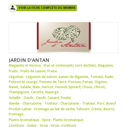
VOIR LA FICHE COMPLÈTE DU MEMBRE
JARDIN D'ANTAN
Magasins et Horeca : Vrac et contenants zero dechets
,
Magasins
Fruits : Fruits de saison
,
Fraise
Légumes : Légumes de saison
,
panier de légumes
,
Tomate
,
Radis
,
Potiron et courge
,
Pomme de Terre
,
Poireau
,
Panais
,
Oignon
,
Navet
,
Salade
,
Maïs
,
Haricot
,
Fenouil
,
Epinard
,
Choux
,
Chicon
,
Champignon
,
Carotte
,
Asperge
Volaille - Oeufs : Oeufs
,
Canard
,
Poulet
Viande - Charcuterie - Traiteur : Charcuterie - Traiteur
,
Porc
,
Boeuf
Produit Laitier : Fromage au lait de vache
,
Yahourt
,
Crème
,
Beurre
,
Fromage
Plante Aromatique - Epice : Plante Aromatique
Confiture - Gelée - Sirop : Sirop
,
Confiture