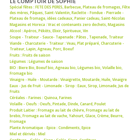
LE COMPTOIR DE SOPHIE
Spécial fêtes : FETE DES PERES
,
Barbecue
,
Plateau de fromages
,
Fête
des mères
,
Pâques
,
Saint-Valentin
,
Raclette - Fondue - Pierrade -
Plateau de fromage
,
idées cadeaux
,
Panier cadeau
,
Saint-Nicolas
Magasins et Horeca : Vrac et contenants zero dechets
,
Magasins
Alcool : Apéros
,
Pékèts
,
Elixir
,
Spiritueux
,
Vin
Soupe - Traiteur - Sauce- Tapenade : Pâtes
,
Tapenade
,
Traiteur
Viande - Charcuterie - Traiteur : Veau
,
Plat préparé
,
Charcuterie -
Traiteur
,
Lapin
,
Agneau
,
Porc
,
Boeuf
Fruits : Fruits de saison
Légumes : Légumes de saison
BIO : Biere Bio
,
Boeuf bio
,
Agneau bio
,
Légumes bio
,
Volaille bio
,
Fromage bio
Vinaigre - Huile - Moutarde : Vinaigrette
,
Moutarde
,
Huile
,
Vinaigre
Eaux - Jus de Fruit - Limonade - Sirop : Eaux
,
Sirop
,
Limonade
,
Jus de
Fruits
Céréales - Farines : Quinoa
,
Farines
Volaille - Oeufs : Oeufs
,
Pintade
,
Dinde
,
Canard
,
Poulet
Produit Laitier : Fromage au lait de chèvre
,
Fromage au lait de
brebis
,
Fromage au lait de vache
,
Yahourt
,
Glace
,
Crème
,
Beurre
,
Fromage
Plante Aromatique - Epice : Condiments
,
Epice
Miel et dérivés : Miel