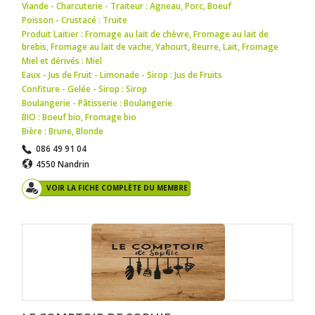
Viande - Charcuterie - Traiteur : Agneau
,
Porc
,
Boeuf
Poisson - Crustacé : Truite
Produit Laitier : Fromage au lait de chèvre
,
Fromage au lait de
brebis
,
Fromage au lait de vache
,
Yahourt
,
Beurre
,
Lait
,
Fromage
Miel et dérivés : Miel
Eaux - Jus de Fruit - Limonade - Sirop : Jus de Fruits
Confiture - Gelée - Sirop : Sirop
Boulangerie - Pâtisserie : Boulangerie
BIO : Boeuf bio
,
Fromage bio
Bière : Brune
,
Blonde
086 49 91 04
4550 Nandrin
VOIR LA FICHE COMPLÈTE DU MEMBRE