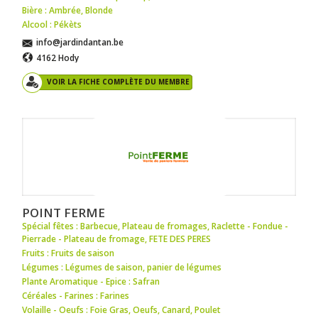
Bière : Ambrée
,
Blonde
Alcool : Pékèts
info@jardindantan.be
4162 Hody
VOIR LA FICHE COMPLÈTE DU MEMBRE
POINT FERME
Spécial fêtes : Barbecue
,
Plateau de fromages
,
Raclette - Fondue -
Pierrade - Plateau de fromage
,
FETE DES PERES
Fruits : Fruits de saison
Légumes : Légumes de saison
,
panier de légumes
Plante Aromatique - Epice : Safran
Céréales - Farines : Farines
Volaille - Oeufs : Foie Gras
,
Oeufs
,
Canard
,
Poulet