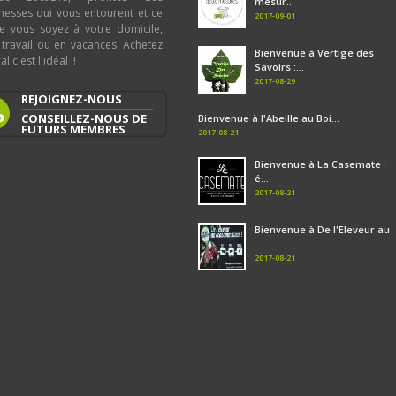
mesur...
chesses qui vous entourent et ce
2017-09-01
e vous soyez à votre domicile,
 travail ou en vacances. Achetez
Bienvenue à Vertige des
al c'est l'idéal !!
Savoirs :...
2017-08-29
REJOIGNEZ-NOUS
CONSEILLEZ-NOUS DE
Bienvenue à l'Abeille au Boi...
FUTURS MEMBRES
2017-08-21
Bienvenue à La Casemate :
é...
2017-08-21
Bienvenue à De l'Eleveur au
...
2017-08-21