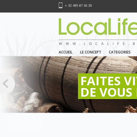
+ 32 495 87 36 30
ACCUEIL
LE CONCEPT
CATEGORIES
FAITES V
DE VOUS 