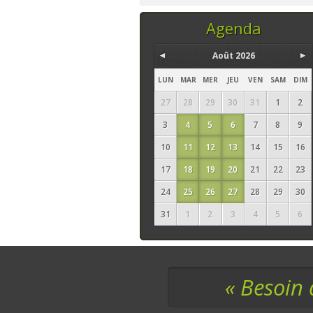
temps, ce sont les
seuls ingrédi
Agenda
Août 2026
LUN
MAR
MER
JEU
VEN
SAM
DIM
27
28
29
30
31
1
2
3
4
5
6
7
8
9
10
11
12
13
14
15
16
17
18
19
20
21
22
23
24
25
26
27
28
29
30
31
1
2
3
4
5
6
« Besoin 