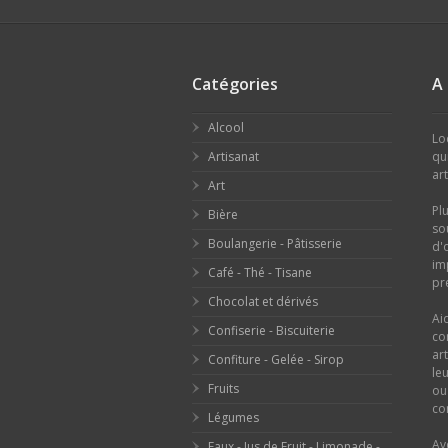
Catégories
A
Alcool
Lo
Artisanat
qu
ar
Art
Pl
Bière
so
Boulangerie - Pâtisserie
d'
im
Café - Thé - Tisane
pr
Chocolat et dérivés
Ai
Confiserie - Biscuiterie
co
ar
Confiture - Gelée - Sirop
le
Fruits
o
con
Légumes
Av
Eaux - Jus de Fruit - Limonade -