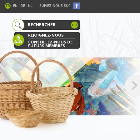
-
-
-
FR
EN
DE
NL
SUIVEZ-NOUS SUR
REJOIGNEZ-NOUS
CONSEILLEZ-NOUS DE
FUTURS MEMBRES
E