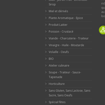
ri
Sirop
qu
Miel et dérivés
au
loc
Plante Aromatique - Epice
Produit Laitier
Poisson - Crustacé
Viande - Charcuterie - Traiteur
Vinaigre - Huile - Moutarde
Volaille - Oeufs
BIO
Atelier culinaire
Soupe - Traiteur - Sauce-
Tapenade
Horticulture
Sans Gluten, Sans Lactose, Sans
Sucre, Sans Oeufs
Spécial fêtes