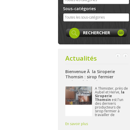
Sous-catégories
Actualités
Bienvenue Ã la Siroperie
Bienvenue à La Ferme de Harz
Thomsin : sirop fermier
: produits locaux, artisanaux
artisanal de poires et pommes
et bio à Aywaille
ook
A Thimister, près de
Nichée sur les
Aubel et Herve,
la
hauteurs d'Aywaille
e et
Siroperie
La Ferme de
s
Thomsin
est l'un
Harzé
propose dè
des derniers
à présent une bell
producteurs de
gamme de produit
sirop fermier à
alimentaires bio
travailler de
et/ou locaux.
manière
L'important pour
traditionnelle. 90%
Frédérique reste d
En savoir plus
En savoir plus
de poires, 10% de
vous fournir des p
pommes et du