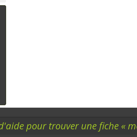
assortiment
Conscientes de
Produit Laitier : Fromage
l'impact n&ea
Eaux - Jus de Fruit - Limonade - Siro
Fruits
Confiture - Gelée - Sirop : Gelée
,
Co
Chocolat et dérivés : Pâte à tartiner
d'aide pour trouver une fiche « 