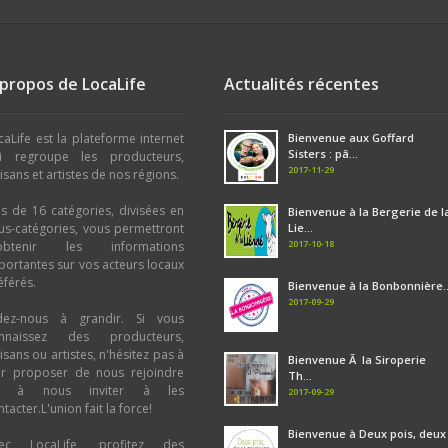
 propos de LocaLife
Actualités récentes
caLife est la plateforme internet
Bienvenue aux Goffard
Sisters : pâ...
i regroupe les producteurs,
2017-11-29
tisans et artistes de nos régions.
us de 16 catégories, divisées en
Bienvenue à la Bergerie de l
us-catégories, vous permettront
Lie...
2017-10-18
obtenir les informations
portantes sur vos acteurs locaux
éférés.
Bienvenue à la Bonbonnière..
2017-09-29
dez-nous à grandir. Si vous
nnaissez des producteurs,
tisans ou artistes, n'hésitez pas à
Bienvenue Ã la Siroperie
ur proposer de nous rejoindre
Th...
u à nous inviter à les
2017-09-29
tacter.L'union fait la force!
Bienvenue à Deux pois, deux
ec LocaLife, profitez des