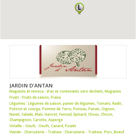
JARDIN D'ANTAN
Magasins et Horeca : Vrac et contenants zero dechets
,
Magasins
Fruits : Fruits de saison
,
Fraise
Légumes : Légumes de saison
,
panier de légumes
,
Tomate
,
Radis
,
Potiron et courge
,
Pomme de Terre
,
Poireau
,
Panais
,
Oignon
,
Navet
,
Salade
,
Maïs
,
Haricot
,
Fenouil
,
Epinard
,
Choux
,
Chicon
,
Champignon
,
Carotte
,
Asperge
Volaille - Oeufs : Oeufs
,
Canard
,
Poulet
Viande - Charcuterie - Traiteur : Charcuterie - Traiteur
,
Porc
,
Boeuf