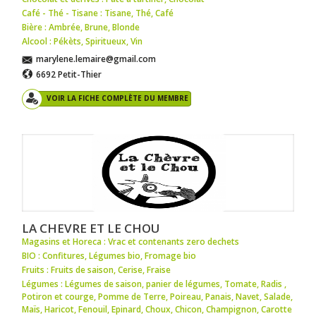
Café - Thé - Tisane : Tisane
,
Thé
,
Café
Bière : Ambrée
,
Brune
,
Blonde
Alcool : Pékèts
,
Spiritueux
,
Vin
marylene.lemaire@gmail.com
6692 Petit-Thier
VOIR LA FICHE COMPLÈTE DU MEMBRE
LA CHEVRE ET LE CHOU
Magasins et Horeca : Vrac et contenants zero dechets
BIO : Confitures
,
Légumes bio
,
Fromage bio
Fruits : Fruits de saison
,
Cerise
,
Fraise
Légumes : Légumes de saison
,
panier de légumes
,
Tomate
,
Radis
,
Potiron et courge
,
Pomme de Terre
,
Poireau
,
Panais
,
Navet
,
Salade
,
Maïs
,
Haricot
,
Fenouil
,
Epinard
,
Choux
,
Chicon
,
Champignon
,
Carotte