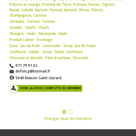
Potiron et courge
,
Pomme de Terre
,
Poireau
,
Panais
,
Oignon
,
Navet
,
Salade
,
Haricot
,
Fenouil
,
Epinard
,
Choux
,
Chicon
,
Champignon
,
Carotte
Céréales - Farines : Farines
Volaille - Oeufs : Oeufs
Vinaigre - Huile - Moutarde : Huile
Produit Laitier : Fromage
Eaux - Jus de Fruit - Limonade - Sirop : Jus de Fruits
Confiture - Gelée - Sirop : Gelée
,
Confiture
Chocolat et dérivés : Pâte à tartiner
,
Chocolat
071 79 91 62
defoin.p@hotmail.fr
5640 Maison-Saint-Gerard
VOIR LA FICHE COMPLÈTE DU MEMBRE
Charger plus de membre