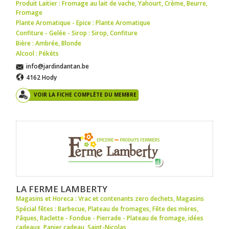
Produit Laitier : Fromage au lait de vache
,
Yahourt
,
Crème
,
Beurre
,
Fromage
Plante Aromatique - Epice : Plante Aromatique
Confiture - Gelée - Sirop : Sirop
,
Confiture
Bière : Ambrée
,
Blonde
Alcool : Pékèts
info@jardindantan.be
4162 Hody
VOIR LA FICHE COMPLÈTE DU MEMBRE
LA FERME LAMBERTY
Magasins et Horeca : Vrac et contenants zero dechets
,
Magasins
Spécial fêtes : Barbecue
,
Plateau de fromages
,
Fête des mères
,
Pâques
,
Raclette - Fondue - Pierrade - Plateau de fromage
,
idées
cadeaux
,
Panier cadeau
,
Saint-Nicolas