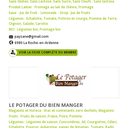
Sans Gluten, Sans Lactose, Sans Sucre, Sans Oeufs : Sans lactose
Produit Laitier : Fromage au lait de chèvre
,
Fromage
Eaux - Jus de Fruit - Limonade - Sirop : Jus de Fruits
Légumes : Echalotte
,
Tomate
,
Potiron et courge
,
Pomme de Terre
,
Oignon
,
Salade
,
Carotte
BIO : Légumes bio
,
Fromage bio
payzane@gmail.com
6980 La Roche-en-Ardenne
VOIR LA FICHE COMPLÈTE DU MEMBRE
LE POTAGER DU BIEN MANGER
Magasins et Horeca : Vrac et contenants zero dechets
,
Magasins
Fruits : Fruits de saison
,
Fraise
,
Poire
,
Pomme
Légumes : Légumes de saison
,
Concombres
,
Ail
,
Courgettes
,
Céleri
,
Echalotte
,
Poivron
,
Aubergine
,
panier de légumes
,
Tomate
,
Radis
,