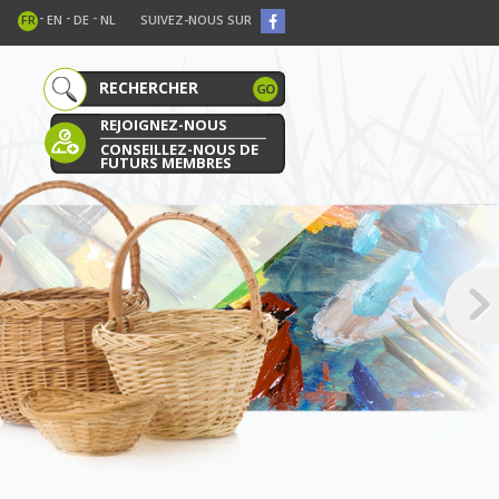
-
-
-
FR
EN
DE
NL
SUIVEZ-NOUS SUR
REJOIGNEZ-NOUS
CONSEILLEZ-NOUS DE
FUTURS MEMBRES
E