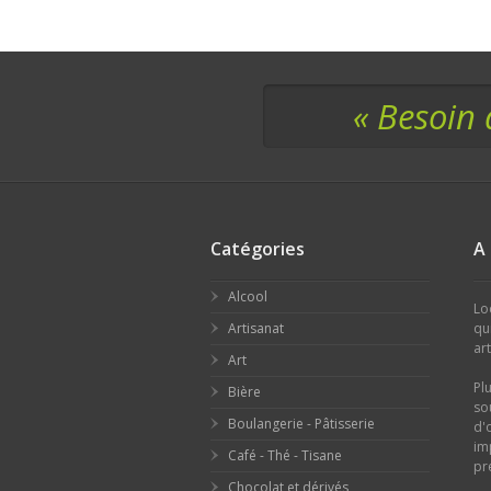
« Besoin 
Catégories
A
Alcool
Lo
Artisanat
qu
ar
Art
Pl
Bière
so
Boulangerie - Pâtisserie
d'
im
Café - Thé - Tisane
pr
Chocolat et dérivés