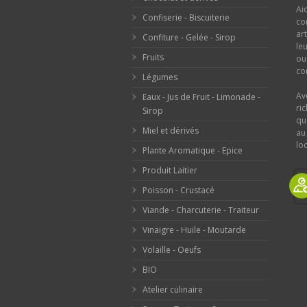
Ai
Confiserie - Biscuiterie
co
ar
Confiture - Gelée - Sirop
le
Fruits
o
con
Légumes
Av
Eaux - Jus de Fruit - Limonade -
ri
Sirop
qu
Miel et dérivés
au
loc
Plante Aromatique - Epice
Produit Laitier
Poisson - Crustacé
Viande - Charcuterie - Traiteur
Vinaigre - Huile - Moutarde
Volaille - Oeufs
BIO
Atelier culinaire