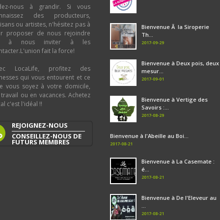
dez-nous à grandir. Si vous
nnaissez des producteurs,
tisans ou artistes, n'hésitez pas à
Bienvenue Ã la Siroperie
ur proposer de nous rejoindre
Th...
u à nous inviter à les
2017-09-29
tacter.L'union fait la force!
Bienvenue à Deux pois, deux
ec LocaLife, profitez des
mesur...
chesses qui vous entourent et ce
2017-09-01
e vous soyez à votre domicile,
 travail ou en vacances. Achetez
Bienvenue à Vertige des
al c'est l'idéal !!
Savoirs :...
2017-08-29
REJOIGNEZ-NOUS
CONSEILLEZ-NOUS DE
Bienvenue à l'Abeille au Boi...
FUTURS MEMBRES
2017-08-21
Bienvenue à La Casemate :
é...
2017-08-21
Bienvenue à De l'Eleveur au
...
2017-08-21