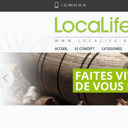
+ 32 495 87 36 30
ACCUEIL
LE CONCEPT
CATEGORIES
FAITES V
DE VOUS 