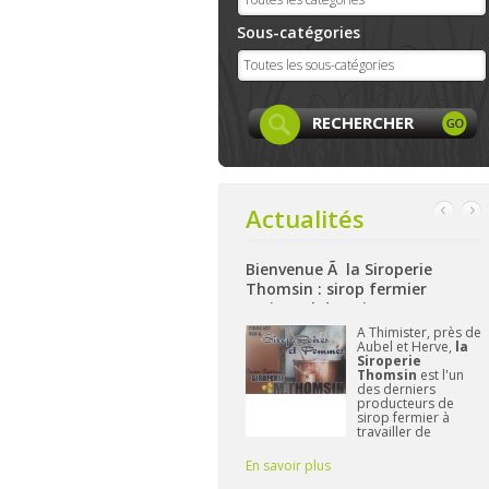
Sous-catégories
Actualités
Bienvenue Ã la Siroperie
Bienvenue à La Ferme de Harzé
Thomsin : sirop fermier
: produits locaux, artisanaux
artisanal de poires et pommes
et bio à Aywaille
k
A Thimister, près de
Nichée sur les
Aubel et Herve,
la
hauteurs d'Aywaille,
et
Siroperie
La Ferme de
Thomsin
est l'un
Harzé
propose dès
des derniers
à présent une belle
producteurs de
gamme de produits
sirop fermier à
alimentaires bio
travailler de
et/ou locaux.
manière
L'important pour
traditionnelle. 90%
Frédérique reste de
En savoir plus
En savoir plus
E
de poires, 10% de
vous fournir des pr
pommes et du