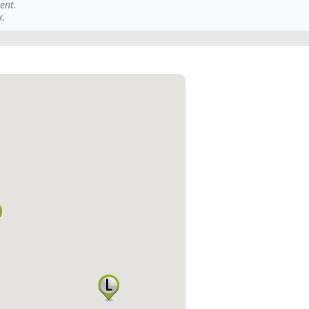
ent.
x.