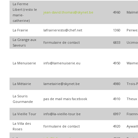
La Ferme
Libert (resto le
jean-david.thomas@skynet.be
4960
Malmé
marie-
catherine)
La Frairie
lafrairieresto@chef.net
1360
Perwe
La Grange aux
formulaire de contact
6833
Ucimo
Saveurs
La Menuiserie
info@lamenuiserie.eu
4950
Waime
La Métairie
lametairie@skynet.be
4980
Trois-
La Souris
pas de mail mais facebook
4910
Theux
Gourmande
La Vieille Tour
info@la-vieille-tour.be
6997
Fisenn
La Villa des
formulaire de contact
4920
Aywail
Roses