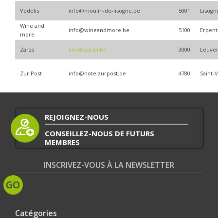
Vodelis
info@moulin-de-lisogne.be
5001
Lisogn
Wine and
info@wineandmore.be
5100
Erpent
more
Zarza
info@zarza.be
3000
Leuve
Zur Post
info@hotelzurpost.be
4780
Saint-V
REJOIGNEZ-NOUS
CONSEILLEZ-NOUS DE FUTURS
MEMBRES
INSCRIVEZ-VOUS À LA NEWSLETTER
Catégories