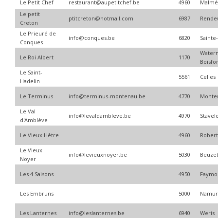
Le Petit Chef
restaurant@aupetitchef.be
4960
Malmé
Le petit
ptitcreton@hotmail.com
6987
Rende
Creton
Le Prieuré de
info@conques.be
6820
Sainte
Conques
Water
Le Roi Albert
1170
Boisfo
Le Saint-
5561
Celles
Hadelin
Le Terminus
info@terminus-montenau.be
4770
Monte
Le Val
info@levaldambleve.be
4970
Stavel
d'Amblève
Le Vieux Hêtre
4960
Robert
Le Vieux
info@levieuxnoyer.be
5030
Beuze
Noyer
Les 4 Saisons
4950
Faymon
Les Embruns
5000
Namu
Les Lanternes
info@leslanternes.be
6940
Weris