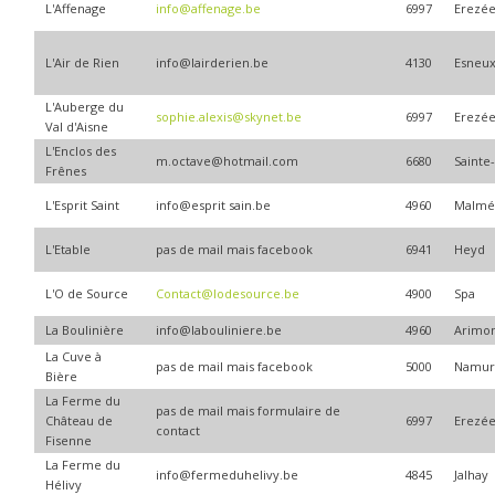
L'Affenage
info@affenage.be
6997
Erezé
L'Air de Rien
info@lairderien.be
4130
Esneu
L'Auberge du
sophie.alexis@skynet.be
6997
Erezé
Val d'Aisne
L'Enclos des
m.octave@hotmail.com
6680
Sainte
Frênes
L'Esprit Saint
info@esprit sain.be
4960
Malmé
L'Etable
pas de mail mais facebook
6941
Heyd
L'O de Source
Contact@lodesource.be
4900
Spa
La Boulinière
info@labouliniere.be
4960
Arimo
La Cuve à
pas de mail mais facebook
5000
Namu
Bière
La Ferme du
pas de mail mais formulaire de
Château de
6997
Erezé
contact
Fisenne
La Ferme du
info@fermeduhelivy.be
4845
Jalhay
Hélivy