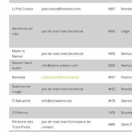
Li P'tit Creton
ptitcreton@hotmail.com
6987
Rende
Ma ferme en
pas de mail mais facebook
4000
Liège
ville
Made in
pas de mail mais facebook
5000
Namu
Namur
Maison Saint-
info@saint-aubain.com
5000
Namu
Aubin
Nomésa
restaurant@nomesa.be
6997
Fisenn
Nuances de
pas de mail mais facebook
4052
Beaufa
rouge
Ô Mal-aimé
info@omalaime.be
4970
Stavel
O'Pélerins
1470
Bousva
Pêcherie des
pas de mail mais formulaire de
6680
Saint-
Trois-Ponts
contact