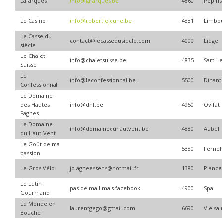
Lafarques
info@lafarques.be
4860
Pepins
Le Casino
info@robertlejeune.be
4831
Limbo
Le Casse du
contact@lecassedusiecle.com
4000
Liège
siècle
Le Chalet
info@chaletsuisse.be
4835
Sart-L
Suisse
Le
info@leconfessionnal.be
5500
Dinant
Confessionnal
Le Domaine
des Hautes
info@dhf.be
4950
Ovifat
Fagnes
Le Domaine
info@domaineduhautvent.be
4880
Aubel
du Haut-Vent
Le Goût de ma
5380
Ferne
passion
Le Gros Vélo
jo.agneessens@hotmail.fr
1380
Plance
Le Lutin
pas de mail mais facebook
4900
Spa
Gourmand
Le Monde en
laurentgego@gmail.com
6690
Vielsa
Bouche