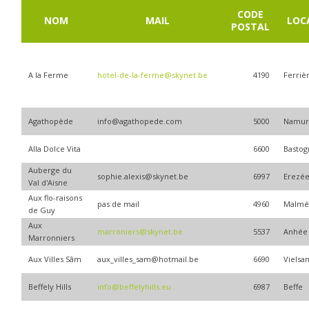
CODE
NOM
MAIL
LOC
POSTAL
A la Ferme
hotel-de-la-ferme@skynet.be
4190
Ferriè
Agathopède
info@agathopede.com
5000
Namu
Alla Dolce Vita
6600
Basto
Auberge du
sophie.alexis@skynet.be
6997
Erezé
Val d'Aisne
Aux flo-raisons
pas de mail
4960
Malmé
de Guy
Aux
marroniers@skynet.be
5537
Anhée
Marronniers
Aux Villes Sâm
aux_villes_sam@hotmail.be
6690
Vielsa
Beffely Hills
info@beffelyhills.eu
6987
Beffe