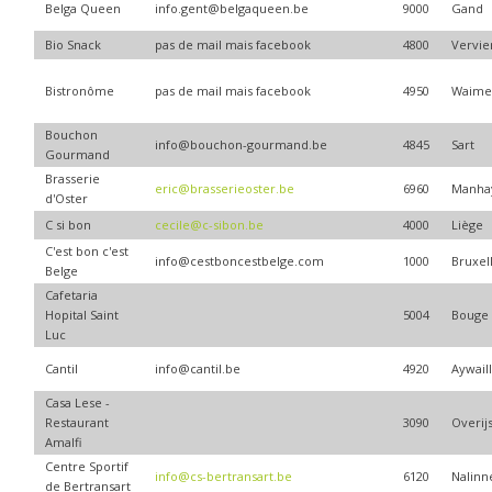
Belga Queen
info.gent@belgaqueen.be
9000
Gand
Bio Snack
pas de mail mais facebook
4800
Vervie
Bistronôme
pas de mail mais facebook
4950
Waime
Bouchon
info@bouchon-gourmand.be
4845
Sart
Gourmand
Brasserie
eric@brasserieoster.be
6960
Manha
d'Oster
C si bon
cecile@c-sibon.be
4000
Liège
C'est bon c'est
info@cestboncestbelge.com
1000
Bruxel
Belge
Cafetaria
Hopital Saint
5004
Bouge
Luc
Cantil
info@cantil.be
4920
Aywail
Casa Lese -
Restaurant
3090
Overij
Amalfi
Centre Sportif
info@cs-bertransart.be
6120
Nalinn
de Bertransart