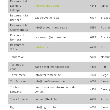
Restaurant du
Lac de la
info@gileppe.com
4845
Jalhay
Gileppe
Restaurant La
pas trouvé le resto
6997
Erezé
Barrière
Restaurant la
info@la-gourmandise.be
5580
Rochef
Gourmandise
Restaurant
restaurant@nomesa.be
6997
Erezé
Nomesa
Restaurant
info@stine.be
4780
Recht
Sti'ne
Table Vive
5000
Namu
Tartines et
pas de mail mais facebook
4130
Tilff
vous
Terre mère
info@terremere.be
4000
Liège
Too fan event
info@too-fan-event.be
4000
Liège
Traiteur
pas de mail mais formulaire de
4100
Serain
Lariganel
contact
Trulli Pizzeria
contact@trulli.be
6700
Arlon
Uguzon
info@uguzon.be
4000
Liège