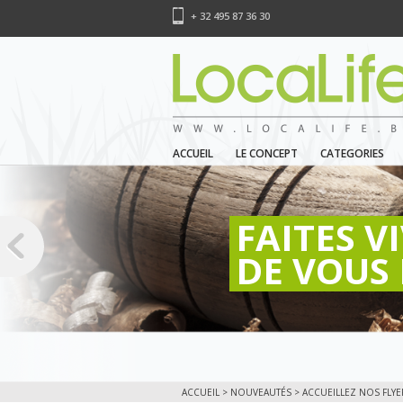
+ 32 495 87 36 30
ACCUEIL
LE CONCEPT
CATEGORIES
FAITES V
DE VOUS 
ACCUEIL
>
NOUVEAUTÉS
> ACCUEILLEZ NOS FLYE