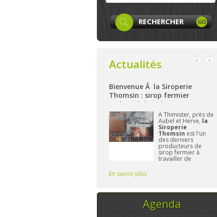
Actualités
ur Facebook
Bienvenue Ã la Siroperie
Bienvenue à La 
Thomsin : sirop fermier
: produits locau
artisanal de poires et pommes
et bio à Aywaille
La page
Facebook
A Thimister, près de
Ni
de LocaLife
est
Aubel et Herve,
la
ha
maintenant créée et
Siroperie
La
elle n'attend plus
Thomsin
est l'un
Ha
que vous. On y
des derniers
à 
présentera les
producteurs de
ga
membres, leurs
sirop fermier à
al
activités,...sans
travailler de
et
oublier le
manière
L'
traditionnelle. 90%
Fr
En savoir plus
En savoir plus
de poires, 10% de
vo
pommes et du
temps, ce sont les
seuls ingrédi
Agenda