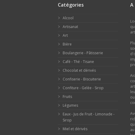
Catégories
A
Alcool
Lo
Artisanat
qu
ar
Art
Pl
Bière
so
Boulangerie - Pâtisserie
d'
im
Café - Thé - Tisane
pr
Chocolat et dérivés
Ai
Confiserie - Biscuiterie
co
ar
Confiture - Gelée - Sirop
le
Fruits
o
con
Légumes
Av
Eaux - Jus de Fruit - Limonade -
ri
Sirop
qu
Miel et dérivés
au