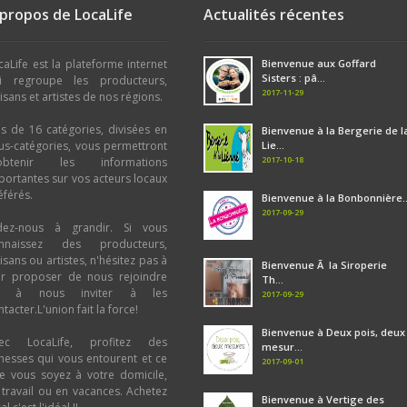
 propos de LocaLife
Actualités récentes
caLife est la plateforme internet
Bienvenue aux Goffard
Sisters : pâ...
i regroupe les producteurs,
2017-11-29
tisans et artistes de nos régions.
us de 16 catégories, divisées en
Bienvenue à la Bergerie de l
us-catégories, vous permettront
Lie...
2017-10-18
obtenir les informations
portantes sur vos acteurs locaux
éférés.
Bienvenue à la Bonbonnière..
2017-09-29
dez-nous à grandir. Si vous
nnaissez des producteurs,
tisans ou artistes, n'hésitez pas à
Bienvenue Ã la Siroperie
ur proposer de nous rejoindre
Th...
u à nous inviter à les
2017-09-29
tacter.L'union fait la force!
Bienvenue à Deux pois, deux
ec LocaLife, profitez des
mesur...
chesses qui vous entourent et ce
2017-09-01
e vous soyez à votre domicile,
 travail ou en vacances. Achetez
Bienvenue à Vertige des