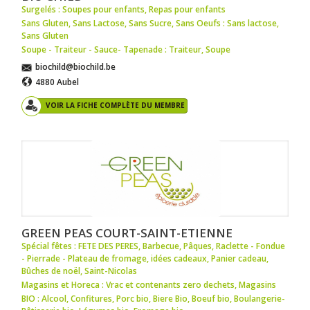
Surgelés : Soupes pour enfants
,
Repas pour enfants
Sans Gluten, Sans Lactose, Sans Sucre, Sans Oeufs : Sans lactose
,
Sans Gluten
Soupe - Traiteur - Sauce- Tapenade : Traiteur
,
Soupe
biochild@biochild.be
4880 Aubel
VOIR LA FICHE COMPLÈTE DU MEMBRE
GREEN PEAS COURT-SAINT-ETIENNE
Spécial fêtes : FETE DES PERES
,
Barbecue
,
Pâques
,
Raclette - Fondue
- Pierrade - Plateau de fromage
,
idées cadeaux
,
Panier cadeau
,
Bûches de noël
,
Saint-Nicolas
Magasins et Horeca : Vrac et contenants zero dechets
,
Magasins
BIO : Alcool
,
Confitures
,
Porc bio
,
Biere Bio
,
Boeuf bio
,
Boulangerie-