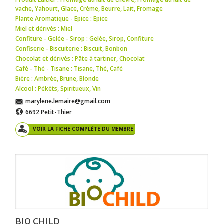
vache
,
Yahourt
,
Glace
,
Crème
,
Beurre
,
Lait
,
Fromage
Plante Aromatique - Epice : Epice
Miel et dérivés : Miel
Confiture - Gelée - Sirop : Gelée
,
Sirop
,
Confiture
Confiserie - Biscuiterie : Biscuit
,
Bonbon
Chocolat et dérivés : Pâte à tartiner
,
Chocolat
Café - Thé - Tisane : Tisane
,
Thé
,
Café
Bière : Ambrée
,
Brune
,
Blonde
Alcool : Pékèts
,
Spiritueux
,
Vin
marylene.lemaire@gmail.com
6692 Petit-Thier
VOIR LA FICHE COMPLÈTE DU MEMBRE
BIO CHILD