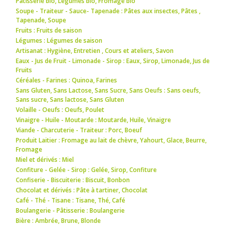
Pâtisserie bio
,
Légumes bio
,
Fromage bio
Soupe - Traiteur - Sauce- Tapenade : Pâtes aux insectes
,
Pâtes
,
Tapenade
,
Soupe
Fruits : Fruits de saison
Légumes : Légumes de saison
Artisanat : Hygiène
,
Entretien
,
Cours et ateliers
,
Savon
Eaux - Jus de Fruit - Limonade - Sirop : Eaux
,
Sirop
,
Limonade
,
Jus de
Fruits
Céréales - Farines : Quinoa
,
Farines
Sans Gluten, Sans Lactose, Sans Sucre, Sans Oeufs : Sans oeufs
,
Sans sucre
,
Sans lactose
,
Sans Gluten
Volaille - Oeufs : Oeufs
,
Poulet
Vinaigre - Huile - Moutarde : Moutarde
,
Huile
,
Vinaigre
Viande - Charcuterie - Traiteur : Porc
,
Boeuf
Produit Laitier : Fromage au lait de chèvre
,
Yahourt
,
Glace
,
Beurre
,
Fromage
Miel et dérivés : Miel
Confiture - Gelée - Sirop : Gelée
,
Sirop
,
Confiture
Confiserie - Biscuiterie : Biscuit
,
Bonbon
Chocolat et dérivés : Pâte à tartiner
,
Chocolat
Café - Thé - Tisane : Tisane
,
Thé
,
Café
Boulangerie - Pâtisserie : Boulangerie
Bière : Ambrée
,
Brune
,
Blonde