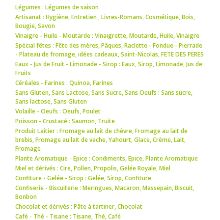
Légumes : Légumes de saison
Artisanat : Hygiène
,
Entretien
,
Livres-Romans
,
Cosmétique
,
Bois
,
Bougie
,
Savon
Vinaigre - Huile - Moutarde : Vinaigrette
,
Moutarde
,
Huile
,
Vinaigre
Spécial fêtes : Fête des mères
,
Pâques
,
Raclette - Fondue - Pierrade
- Plateau de fromage
,
idées cadeaux
,
Saint-Nicolas
,
FETE DES PERES
Eaux - Jus de Fruit - Limonade - Sirop : Eaux
,
Sirop
,
Limonade
,
Jus de
Fruits
Céréales - Farines : Quinoa
,
Farines
Sans Gluten, Sans Lactose, Sans Sucre, Sans Oeufs : Sans sucre
,
Sans lactose
,
Sans Gluten
Volaille - Oeufs : Oeufs
,
Poulet
Poisson - Crustacé : Saumon
,
Truite
Produit Laitier : Fromage au lait de chèvre
,
Fromage au lait de
brebis
,
Fromage au lait de vache
,
Yahourt
,
Glace
,
Crème
,
Lait
,
Fromage
Plante Aromatique - Epice : Condiments
,
Epice
,
Plante Aromatique
Miel et dérivés : Cire
,
Pollen
,
Propolis
,
Gelée Royale
,
Miel
Confiture - Gelée - Sirop : Gelée
,
Sirop
,
Confiture
Confiserie - Biscuiterie : Meringues
,
Macaron
,
Massepain
,
Biscuit
,
Bonbon
Chocolat et dérivés : Pâte à tartiner
,
Chocolat
Café - Thé - Tisane : Tisane
,
Thé
,
Café