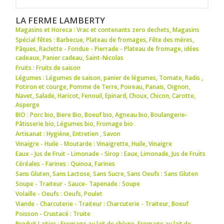
LA FERME LAMBERTY
Magasins et Horeca : Vrac et contenants zero dechets
,
Magasins
Spécial fêtes : Barbecue
,
Plateau de fromages
,
Fête des mères
,
Pâques
,
Raclette - Fondue - Pierrade - Plateau de fromage
,
idées
cadeaux
,
Panier cadeau
,
Saint-Nicolas
Fruits : Fruits de saison
Légumes : Légumes de saison
,
panier de légumes
,
Tomate
,
Radis
,
Potiron et courge
,
Pomme de Terre
,
Poireau
,
Panais
,
Oignon
,
Navet
,
Salade
,
Haricot
,
Fenouil
,
Epinard
,
Choux
,
Chicon
,
Carotte
,
Asperge
BIO : Porc bio
,
Biere Bio
,
Boeuf bio
,
Agneau bio
,
Boulangerie-
Pâtisserie bio
,
Légumes bio
,
Fromage bio
Artisanat : Hygiène
,
Entretien
,
Savon
Vinaigre - Huile - Moutarde : Vinaigrette
,
Huile
,
Vinaigre
Eaux - Jus de Fruit - Limonade - Sirop : Eaux
,
Limonade
,
Jus de Fruits
Céréales - Farines : Quinoa
,
Farines
Sans Gluten, Sans Lactose, Sans Sucre, Sans Oeufs : Sans Gluten
Soupe - Traiteur - Sauce- Tapenade : Soupe
Volaille - Oeufs : Oeufs
,
Poulet
Viande - Charcuterie - Traiteur : Charcuterie - Traiteur
,
Boeuf
Poisson - Crustacé : Truite
Produit Laitier : Fromage au lait de chèvre
,
Fromage au lait de