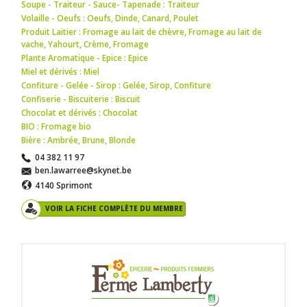
Soupe - Traiteur - Sauce- Tapenade : Traiteur
Volaille - Oeufs : Oeufs
,
Dinde
,
Canard
,
Poulet
Produit Laitier : Fromage au lait de chèvre
,
Fromage au lait de
vache
,
Yahourt
,
Crème
,
Fromage
Plante Aromatique - Epice : Epice
Miel et dérivés : Miel
Confiture - Gelée - Sirop : Gelée
,
Sirop
,
Confiture
Confiserie - Biscuiterie : Biscuit
Chocolat et dérivés : Chocolat
BIO : Fromage bio
Bière : Ambrée
,
Brune
,
Blonde
04 382 11 97
ben.lawarree@skynet.be
4140 Sprimont
VOIR LA FICHE COMPLÈTE DU MEMBRE