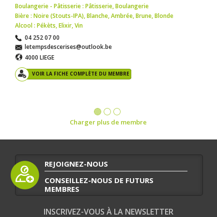
Boulangerie - Pâtisserie : Pâtisserie
,
Boulangerie
Bière : Noire (Stouts-IPA)
,
Blanche
,
Ambrée
,
Brune
,
Blonde
Alcool : Pékèts
,
Elixir
,
Vin
04 252 07 00
letempsdescerises@outlook.be
4000 LIEGE
VOIR LA FICHE COMPLÈTE DU MEMBRE
Charger plus de membre
REJOIGNEZ-NOUS
CONSEILLEZ-NOUS DE FUTURS
MEMBRES
INSCRIVEZ-VOUS À LA NEWSLETTER