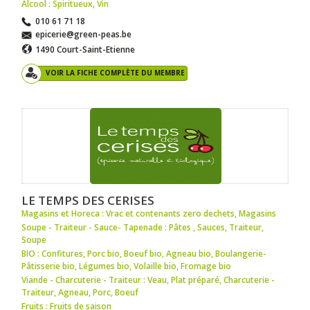
Alcool : Spiritueux
,
Vin
010 61 71 18
epicerie@green-peas.be
1490 Court-Saint-Etienne
VOIR LA FICHE COMPLÈTE DU MEMBRE
LE TEMPS DES CERISES
Magasins et Horeca : Vrac et contenants zero dechets
,
Magasins
Soupe - Traiteur - Sauce- Tapenade : Pâtes
,
Sauces
,
Traiteur
,
Soupe
BIO : Confitures
,
Porc bio
,
Boeuf bio
,
Agneau bio
,
Boulangerie-
Pâtisserie bio
,
Légumes bio
,
Volaille bio
,
Fromage bio
Viande - Charcuterie - Traiteur : Veau
,
Plat préparé
,
Charcuterie -
Traiteur
,
Agneau
,
Porc
,
Boeuf
Fruits : Fruits de saison