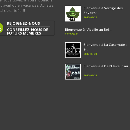
e vous soyez à votre domicile,
 travail ou en vacances. Achetez
Bienvenue à Vertige des
al c'est l'idéal !!
Savoirs :...
2017-08-29
REJOIGNEZ-NOUS
CONSEILLEZ-NOUS DE
Bienvenue à l'Abeille au Boi...
FUTURS MEMBRES
2017-08-21
Bienvenue à La Casemate :
é...
2017-08-21
Bienvenue à De l'Eleveur au
...
2017-08-21