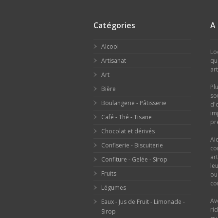
Catégories
A
Alcool
Lo
Artisanat
qu
ar
Art
Pl
Bière
so
Boulangerie - Pâtisserie
d'
im
Café - Thé - Tisane
pr
Chocolat et dérivés
Ai
Confiserie - Biscuiterie
co
ar
Confiture - Gelée - Sirop
le
Fruits
o
con
Légumes
Av
Eaux - Jus de Fruit - Limonade -
ri
Sirop