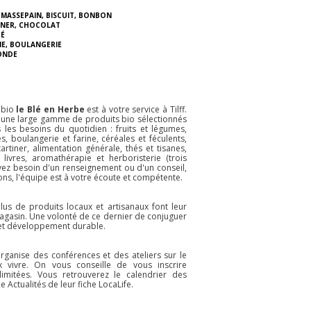
MASSEPAIN
,
BISCUIT
,
BONBON
INER
,
CHOCOLAT
É
IE
,
BOULANGERIE
ONDE
t bio
le Blé en Herbe
est à votre service à Tilff.
 une large gamme de produits bio sélectionnés
envenue aux Goffard Sisters :
Bienvenue à Pipaillon :
Bien
 les besoins du quotidien : fruits et légumes,
tes artisanales aux oeufs,
confitures, tapenades,
Lien
les, boulangerie et farine, céréales et féculents,
artiner, alimentation générale, thés et tisanes,
gan et aux insectes
chutneys
au la
 livres, aromathérapie et herboristerie (trois
Dans leur atelier de
A Bruxelles,
avez besoin d'un renseignement ou d'un conseil,
Liège,
les Goffard
Pipaillon
fabrique
ons, l'équipe est à votre écoute et compétente.
Sisters
produisent
de manière
artisanalement
artisanale et en bio
différentes gammes
des confitures, des
lus de produits locaux et artisanaux font leur
de pâtes fraiches
marmelades, des
agasin. Une volonté de ce dernier de conjuguer
ou sèches. Des
chutneys, des tapas
s et développement durable.
"classiques" aux
et autres produits
oeufs, des veganes
grâce à des
enrichies aux orties
techniques de
savoir plus
En savoir plus
En sav
et une gamme un
conservations
rganise des conférences et des ateliers sur le
peu plus sp&
naturelles.
 vivre. On vous conseille de vous inscrire
Bienvenue à ces
imitées. Vous retrouverez le calendrier des
artisans du go
 Actualités de leur fiche LocaLife.