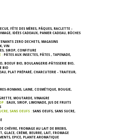
ECUE
,
FÊTE DES MÈRES
,
PÂQUES
,
RACLETTE -
ROMAGE
,
IDÉES CADEAUX
,
PANIER CADEAU
,
BÛCHES
TENANTS ZERO DECHETS
,
MAGASINS
X
,
VIN
ES
,
SIROP
,
CONFITURE
E :
PÂTES AUX INSECTES
,
PÂTES
,
TAPENADE
,
IO
,
BOEUF BIO
,
BOULANGERIE-PÂTISSERIE BIO
,
 BIO
EAU
,
PLAT PRÉPARÉ
,
CHARCUTERIE - TRAITEUR
,
VRES-ROMANS
,
LAINE
,
COSMÉTIQUE
,
BOUGIE
,
GRETTE
,
MOUTARDE
,
VINAIGRE
OP :
EAUX
,
SIROP
,
LIMONADE
,
JUS DE FRUITS
S
UCRE, SANS OEUFS :
SANS OEUFS
,
SANS SUCRE
,
RE
DE CHÈVRE
,
FROMAGE AU LAIT DE BREBIS
,
T
,
GLACE
,
CRÈME
,
BEURRE
,
LAIT
,
FROMAGE
MENTS
,
EPICE
,
PLANTE AROMATIQUE