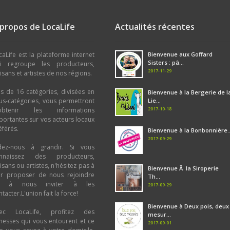
 propos de LocaLife
Actualités récentes
caLife est la plateforme internet
Bienvenue aux Goffard
Sisters : pâ...
i regroupe les producteurs,
2017-11-29
tisans et artistes de nos régions.
us de 16 catégories, divisées en
Bienvenue à la Bergerie de l
us-catégories, vous permettront
Lie...
2017-10-18
obtenir les informations
portantes sur vos acteurs locaux
éférés.
Bienvenue à la Bonbonnière..
2017-09-29
dez-nous à grandir. Si vous
nnaissez des producteurs,
tisans ou artistes, n'hésitez pas à
Bienvenue Ã la Siroperie
ur proposer de nous rejoindre
Th...
u à nous inviter à les
2017-09-29
tacter.L'union fait la force!
Bienvenue à Deux pois, deux
ec LocaLife, profitez des
mesur...
chesses qui vous entourent et ce
2017-09-01