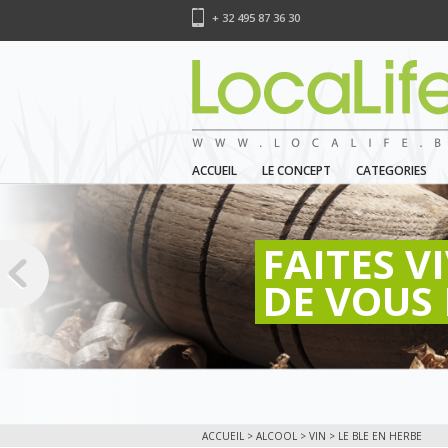
+ 32 495 87 36 30
ACCUEIL
LE CONCEPT
CATEGORIES
FAITES V
DE VOUS 
ACCUEIL
>
ALCOOL
>
VIN
> LE BLE EN HERBE