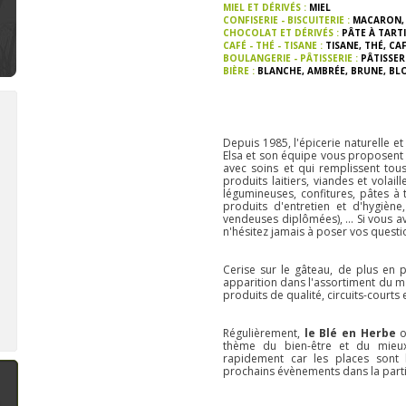
MIEL ET DÉRIVÉS :
MIEL
CONFISERIE - BISCUITERIE :
MACARON
,
CHOCOLAT ET DÉRIVÉS :
PÂTE À TART
CAFÉ - THÉ - TISANE :
TISANE
,
THÉ
,
CAF
BOULANGERIE - PÂTISSERIE :
PÂTISSER
BIÈRE :
BLANCHE
,
AMBRÉE
,
BRUNE
,
BL
Depuis 1985, l'épicerie naturelle e
Elsa et son équipe vous proposent
Bienvenue à la Bonbonnière :
Bienvenue à Deux pois, deux
Bi
avec soins et qui remplissent tous
confiserie, produits artisanaux
mesures : epicerie
pâ
produits laitiers, viandes et volail
à Soumagne
ecoresponsable à Nandrin
légumineuses, confitures, pâtes à t
ve
produits d'entretien et d'hygiène,
A Soumagne,
la
Située sur la route
vendeuses diplômées), ... Si vous 
Bonbonnière
, un
du Condroz, près
n'hésitez jamais à poser vos questi
établissement
Nandrin,
Deux
sympathique
pois, deux
spécialisé dans les
mesures
est une
Cerise sur le gâteau, de plus en p
confiseries
épicerie
apparition dans l'assortiment du m
artisanales en tout
écoresponsable qui
produits de qualité, circuits-court
genre (bonbons,
propose des
biscuits, macarons,
produits
cuberdons,...). Au fil
d'alimentation,
n savoir plus
En savoir plus
En 
de ses rencontres,
d'hygiène et
Régulièrement,
le Blé en Herbe
o
Sonia diversifie son
d'entretien.
thème du bien-être et du mieux
assortiment
Conscientes de
rapidement car les places sont l
l'impact n&ea
prochains évènements dans la partie