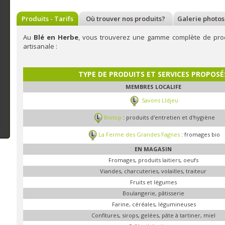
Produits - Tarifs
Où trouver nos produits?
Galerie photos
Au
Blé en Herbe
, vous trouverez une gamme complète de produi
artisanale :
TYPE DE PRODUITS ET SERVICES PROPOSÉ
MEMBRES LOCALIFE
Savons Lîdjeu
Biotop
: produits d'entretien et d'hygiène
La Ferme des Grandes Fagnes
: fromages bio
EN
MAGASIN
Fromages, produits laitiers, oeufs
Viandes, charcuteries, volailles, traiteur
Fruits et légumes
Boulangerie, pâtisserie
Farine, céréales, légumineuses
Confitures, sirops, gelées, pâte à tartiner, miel