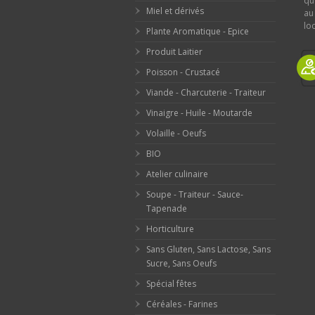
qu
Miel et dérivés
au
loc
Plante Aromatique - Epice
Produit Laitier
Poisson - Crustacé
Viande - Charcuterie - Traiteur
Vinaigre - Huile - Moutarde
Volaille - Oeufs
BIO
Atelier culinaire
Soupe - Traiteur - Sauce-
Tapenade
Horticulture
Sans Gluten, Sans Lactose, Sans
Sucre, Sans Oeufs
Spécial fêtes
Céréales - Farines