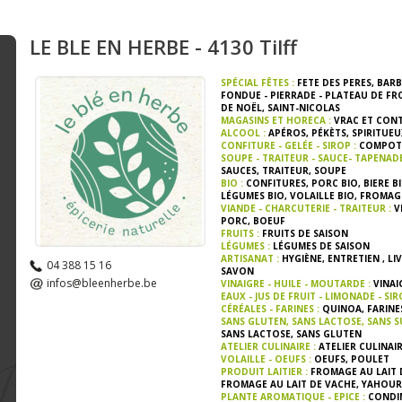
LE BLE EN HERBE - 4130 Tilff
SPÉCIAL FÊTES :
FETE DES PERES
,
BARB
FONDUE - PIERRADE - PLATEAU DE F
DE NOËL
,
SAINT-NICOLAS
MAGASINS ET HORECA :
VRAC ET CON
ALCOOL :
APÉROS
,
PÉKÈTS
,
SPIRITUEU
CONFITURE - GELÉE - SIROP :
COMPOT
SOUPE - TRAITEUR - SAUCE- TAPENAD
SAUCES
,
TRAITEUR
,
SOUPE
BIO :
CONFITURES
,
PORC BIO
,
BIERE B
LÉGUMES BIO
,
VOLAILLE BIO
,
FROMAGE
VIANDE - CHARCUTERIE - TRAITEUR :
V
PORC
,
BOEUF
FRUITS :
FRUITS DE SAISON
LÉGUMES :
LÉGUMES DE SAISON
ARTISANAT :
HYGIÈNE
,
ENTRETIEN
,
LI
04 388 15 16
SAVON
infos@bleenherbe.be
VINAIGRE - HUILE - MOUTARDE :
VINAI
EAUX - JUS DE FRUIT - LIMONADE - SIR
CÉRÉALES - FARINES :
QUINOA
,
FARINE
SANS GLUTEN, SANS LACTOSE, SANS S
SANS LACTOSE
,
SANS GLUTEN
ATELIER CULINAIRE :
ATELIER CULINAI
VOLAILLE - OEUFS :
OEUFS
,
POULET
PRODUIT LAITIER :
FROMAGE AU LAIT 
FROMAGE AU LAIT DE VACHE
,
YAHOUR
PLANTE AROMATIQUE - EPICE :
CONDI