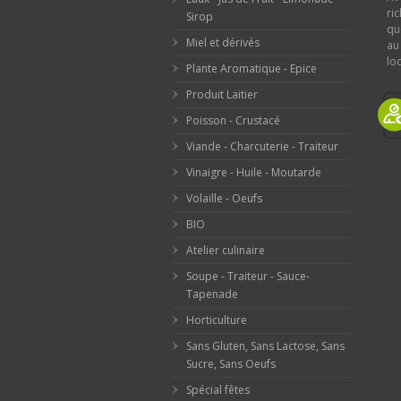
ri
Sirop
qu
Miel et dérivés
au
loc
Plante Aromatique - Epice
Produit Laitier
Poisson - Crustacé
Viande - Charcuterie - Traiteur
Vinaigre - Huile - Moutarde
Volaille - Oeufs
BIO
Atelier culinaire
Soupe - Traiteur - Sauce-
Tapenade
Horticulture
Sans Gluten, Sans Lactose, Sans
Sucre, Sans Oeufs
Spécial fêtes