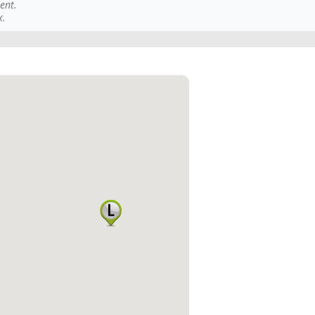
ent.
x.