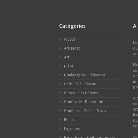
Catégories
A
Alcool
Lo
Artisanat
qu
ar
Art
Pl
Bière
so
Boulangerie - Pâtisserie
d'
im
Café - Thé - Tisane
pr
Chocolat et dérivés
Ai
Confiserie - Biscuiterie
co
ar
Confiture - Gelée - Sirop
le
Fruits
o
con
Légumes
Av
Eaux - Jus de Fruit - Limonade -