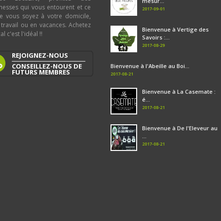
mesur...
chesses qui vous entourent et ce
2017-09-01
e vous soyez à votre domicile,
 travail ou en vacances. Achetez
Bienvenue à Vertige des
al c'est l'idéal !!
Savoirs :...
2017-08-29
REJOIGNEZ-NOUS
CONSEILLEZ-NOUS DE
Bienvenue à l'Abeille au Boi...
FUTURS MEMBRES
2017-08-21
Bienvenue à La Casemate :
é...
2017-08-21
Bienvenue à De l'Eleveur au
...
2017-08-21