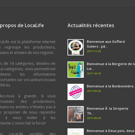
Confiserie - Biscuiterie : Biscuit
,
Bo
Chocolat et dérivés : Pâte à tartiner
Chocolat
Café - Thé - Tisane : Tisane
,
Thé
,
C
 propos de LocaLife
Actualités récentes
Boulangerie - Pâtisserie : Pâtisseri
Boulangerie
Bière : Noire (Stouts-IPA)
,
Blanche
,
caLife est la plateforme internet
Bienvenue aux Goffard
Brune
,
Blonde
Sisters : pâ...
i regroupe les producteurs,
2017-11-29
tisans et artistes de nos régions.
us de 16 catégories, divisées en
Bienvenue à la Bergerie de l
us-catégories, vous permettront
Lie...
2017-10-18
obtenir les informations
portantes sur vos acteurs locaux
éférés.
Bienvenue à la Bonbonnière..
2017-09-29
dez-nous à grandir. Si vous
nnaissez des producteurs,
tisans ou artistes, n'hésitez pas à
Bienvenue Ã la Siroperie
ur proposer de nous rejoindre
Th...
u à nous inviter à les
2017-09-29
tacter.L'union fait la force!
Bienvenue à Deux pois, deux
ec LocaLife, profitez des