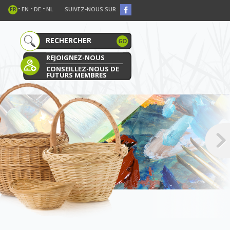
-
-
-
FR
EN
DE
NL
SUIVEZ-NOUS SUR
REJOIGNEZ-NOUS
CONSEILLEZ-NOUS DE
FUTURS MEMBRES
E