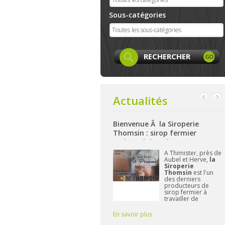
Sous-catégories
Actualités
Facebook
Bienvenue Ã la Siroperie
Bienvenue à La Ferm
Thomsin : sirop fermier
: produits locaux, a
artisanal de poires et pommes
et bio à Aywaille
page
Facebook
A Thimister, près de
Nichée 
LocaLife
est
Aubel et Herve,
la
hauteur
tenant créée et
Siroperie
La Fe
n'attend plus
Thomsin
est l'un
Harzé
vous. On y
des derniers
à prése
entera les
producteurs de
gamme 
res, leurs
sirop fermier à
aliment
ités,...sans
travailler de
et/ou l
er le
manière
L'impo
traditionnelle. 90%
Frédér
En savoir plus
En savoir plus
de poires, 10% de
vous fo
pommes et du