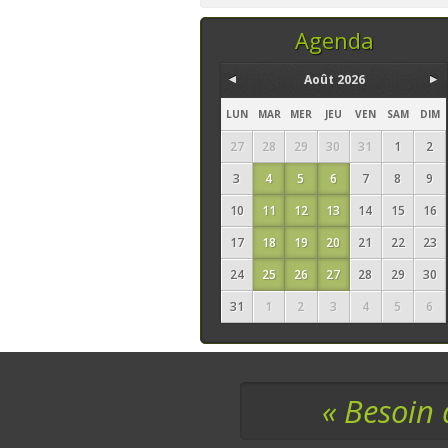
temps, ce sont les
seuls ingrédi
Agenda
Août 2026
LUN
MAR
MER
JEU
VEN
SAM
DIM
27
28
29
30
31
1
2
3
4
5
6
7
8
9
10
11
12
13
14
15
16
17
18
19
20
21
22
23
24
25
26
27
28
29
30
31
1
2
3
4
5
6
« Besoin 