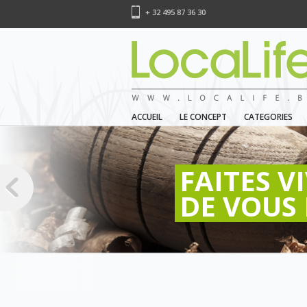
+ 32 495 87 36 30
ACCUEIL
LE CONCEPT
CATEGORIES
FAITES V
DE VOUS 