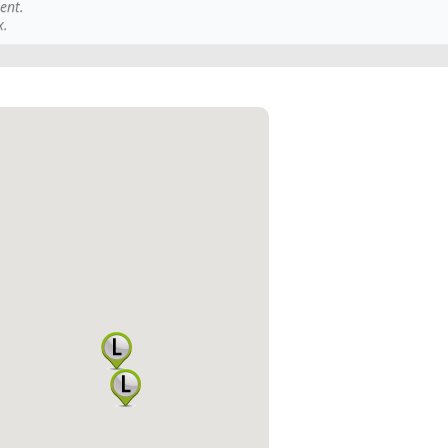
ent.
x.