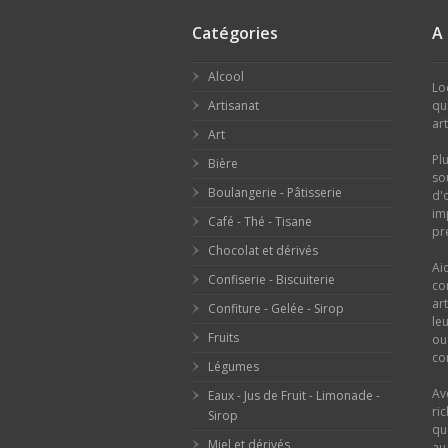
Catégories
A
Alcool
Lo
Artisanat
qu
ar
Art
Pl
Bière
so
Boulangerie - Pâtisserie
d'
im
Café - Thé - Tisane
pr
Chocolat et dérivés
Ai
Confiserie - Biscuiterie
co
ar
Confiture - Gelée - Sirop
le
Fruits
o
con
Légumes
Av
Eaux - Jus de Fruit - Limonade -
ri
Sirop
qu
Miel et dérivés
au