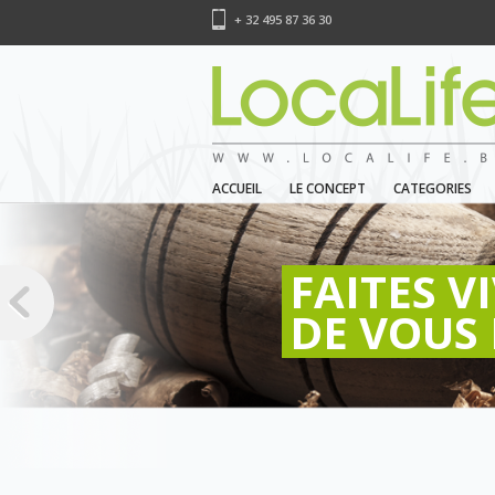
+ 32 495 87 36 30
ACCUEIL
LE CONCEPT
CATEGORIES
FAITES V
DE VOUS 