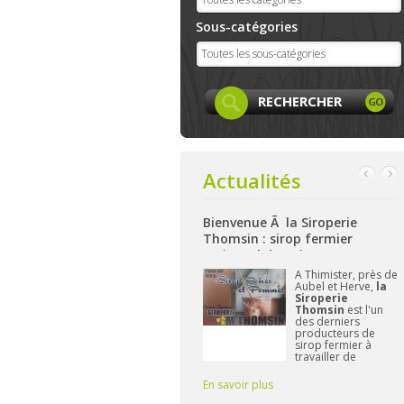
Sous-catégories
Actualités
Bienvenue Ã la Siroperie
Bienvenue à La Ferme de Harzé
Thomsin : sirop fermier
: produits locaux, artisanaux
artisanal de poires et pommes
et bio à Aywaille
k
A Thimister, près de
Nichée sur les
Aubel et Herve,
la
hauteurs d'Aywaille,
et
Siroperie
La Ferme de
Thomsin
est l'un
Harzé
propose dès
des derniers
à présent une belle
producteurs de
gamme de produits
sirop fermier à
alimentaires bio
travailler de
et/ou locaux.
manière
L'important pour
traditionnelle. 90%
Frédérique reste de
En savoir plus
En savoir plus
E
de poires, 10% de
vous fournir des pr
pommes et du