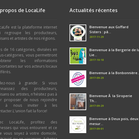
Alcool : Pékèts
,
Elixir
,
Vin
Volaille - Oeufs : Oeufs
,
Poulet
vache
,
Yahourt
,
Glace
,
Crème
,
Beurr
 propos de LocaLife
Actualités récentes
Produit Laitier : Yahourt
,
Glace
,
Crè
Fromage
Fromage
Plante Aromatique - Epice : Condim
Plante Aromatique - Epice : Condim
Plante Aromatique
caLife est la plateforme internet
Bienvenue aux Goffard
Miel et dérivés : Miel
Miel et dérivés : Miel
Sisters : pâ...
i regroupe les producteurs,
Confiture - Gelée - Sirop : Gelée
,
Si
Confiserie - Biscuiterie : Macaron
,
M
2017-11-29
tisans et artistes de nos régions.
Confiserie - Biscuiterie : Biscuit
,
Bo
Biscuit
,
Bonbon
Chocolat et dérivés : Pâte à tartiner
Chocolat et dérivés : Pâte à tartiner
us de 16 catégories, divisées en
Café - Thé - Tisane : Tisane
Bienvenue à la Bergerie de l
,
Thé
,
C
Café - Thé - Tisane : Tisane
,
Thé
,
C
us-catégories, vous permettront
Lie...
Boulangerie - Pâtisserie : Boulange
Boulangerie - Pâtisserie : Pâtisseri
2017-10-18
obtenir les informations
Bière : Blanche
,
Ambrée
,
Brune
,
Bl
Boulangerie
portantes sur vos acteurs locaux
Alcool : Spiritueux
,
Vin
Bière : Blanche
,
Ambrée
,
Brune
,
Bl
éférés.
Bienvenue à la Bonbonnière..
2017-09-29
dez-nous à grandir. Si vous
nnaissez des producteurs,
tisans ou artistes, n'hésitez pas à
Bienvenue Ã la Siroperie
ur proposer de nous rejoindre
Th...
u à nous inviter à les
2017-09-29
tacter.L'union fait la force!
Bienvenue à Deux pois, deux
ec LocaLife, profitez des
mesur...
chesses qui vous entourent et ce
2017-09-01
e vous soyez à votre domicile,
 travail ou en vacances. Achetez