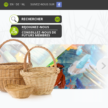
-
-
-
FR
EN
DE
NL
SUIVEZ-NOUS SUR
REJOIGNEZ-NOUS
CONSEILLEZ-NOUS DE
FUTURS MEMBRES
E