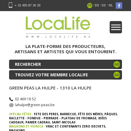
-
-
-
+ 32 495 87 36 30
FR
EN
DE
NL
LA PLATE-FORME DES PRODUCTEURS,
ARTISANS ET ARTISTES QUI VOUS ENTOURENT.
TROUVEZ VOTRE MEMBRE LOCALIFE
GREEN PEAS LA HULPE - 1310 LA HULPE
02 469 18 52
lahulpe@green-peas.be
SPÉCIAL FÊTES :
FETE DES PERES
,
BARBECUE
,
FÊTE DES MÈRES
,
PÂQUES
,
RACLETTE - FONDUE - PIERRADE - PLATEAU DE FROMAGE
,
IDÉES
CADEAUX
,
PANIER CADEAU
,
SAINT-NICOLAS
MAGASINS ET HORECA :
VRAC ET CONTENANTS ZERO DECHETS
,
MAGASINS