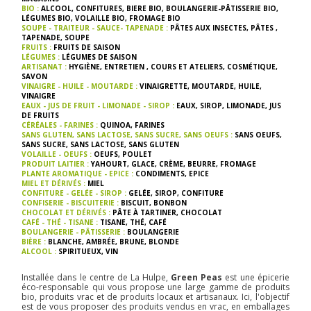
BIO :
ALCOOL
,
CONFITURES
,
BIERE BIO
,
BOULANGERIE-PÂTISSERIE BIO
,
LÉGUMES BIO
,
VOLAILLE BIO
,
FROMAGE BIO
SOUPE - TRAITEUR - SAUCE- TAPENADE :
PÂTES AUX INSECTES
,
PÂTES
,
TAPENADE
,
SOUPE
FRUITS :
FRUITS DE SAISON
LÉGUMES :
LÉGUMES DE SAISON
ARTISANAT :
HYGIÈNE
,
ENTRETIEN
,
COURS ET ATELIERS
,
COSMÉTIQUE
,
SAVON
VINAIGRE - HUILE - MOUTARDE :
VINAIGRETTE
,
MOUTARDE
,
HUILE
,
VINAIGRE
EAUX - JUS DE FRUIT - LIMONADE - SIROP :
EAUX
,
SIROP
,
LIMONADE
,
JUS
DE FRUITS
CÉRÉALES - FARINES :
QUINOA
,
FARINES
SANS GLUTEN, SANS LACTOSE, SANS SUCRE, SANS OEUFS :
SANS OEUFS
,
SANS SUCRE
,
SANS LACTOSE
,
SANS GLUTEN
VOLAILLE - OEUFS :
OEUFS
,
POULET
PRODUIT LAITIER :
YAHOURT
,
GLACE
,
CRÈME
,
BEURRE
,
FROMAGE
PLANTE AROMATIQUE - EPICE :
CONDIMENTS
,
EPICE
MIEL ET DÉRIVÉS :
MIEL
CONFITURE - GELÉE - SIROP :
GELÉE
,
SIROP
,
CONFITURE
CONFISERIE - BISCUITERIE :
BISCUIT
,
BONBON
CHOCOLAT ET DÉRIVÉS :
PÂTE À TARTINER
,
CHOCOLAT
CAFÉ - THÉ - TISANE :
TISANE
,
THÉ
,
CAFÉ
BOULANGERIE - PÂTISSERIE :
BOULANGERIE
BIÈRE :
BLANCHE
,
AMBRÉE
,
BRUNE
,
BLONDE
ALCOOL :
SPIRITUEUX
,
VIN
Installée dans le centre de La Hulpe,
Green Peas
est une épicerie
éco-responsable qui vous propose une large gamme de produits
bio, produits vrac et de produits locaux et artisanaux. Ici, l'objectif
est de vous proposer des produits vendus en vrac, en emballages