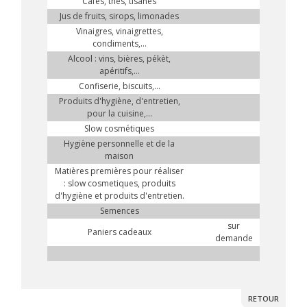
Cafés, thés, tisanes
Jus de fruits, sirops, limonades
Vinaigres, vinaigrettes,
condiments,...
Alcool : vins, bières, pékèt,
apéritifs,...
Confiserie, biscuits,...
Produits d'hygiène, d'entretien,
pour la cuisine,...
Slow cosmétiques
Hygiène personnelle et de la
maison
Matières premières pour réaliser
: slow cosmetiques, produits
d'hygiène et produits d'entretien.
Semences
sur
Paniers cadeaux
demande
RETOUR