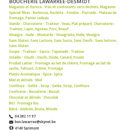
BOUCHERIE LAWARREE-DESMIDT
Magasins et Horeca : Vrac et contenants zero dechets
,
Magasins
Spécial fêtes : Barbecue
,
Raclette - Fondue - Pierrade - Plateau de
fromage
,
Panier cadeau
Viande - Charcuterie - Traiteur : Veau
,
Plat préparé
,
Charcuterie -
Traiteur
,
Lapin
,
Agneau
,
Porc
,
Boeuf
Vinaigre - Huile - Moutarde : Vinaigrette
,
Huile
,
Vinaigre
Sans Gluten, Sans Lactose, Sans Sucre, Sans Oeufs : Sans lactose
,
Sans Gluten
Soupe - Traiteur - Sauce- Tapenade : Traiteur
Volaille - Oeufs : Oeufs
,
Dinde
,
Canard
,
Poulet
Produit Laitier : Fromage au lait de chèvre
,
Fromage au lait de
vache
,
Yahourt
,
Crème
,
Fromage
Plante Aromatique - Epice : Epice
Miel et dérivés : Miel
Confiture - Gelée - Sirop : Gelée
,
Sirop
,
Confiture
Confiserie - Biscuiterie : Biscuit
Chocolat et dérivés : Chocolat
BIO : Fromage bio
Bière : Ambrée
,
Brune
,
Blonde
04 382 11 97
ben.lawarree@skynet.be
4140 Sprimont