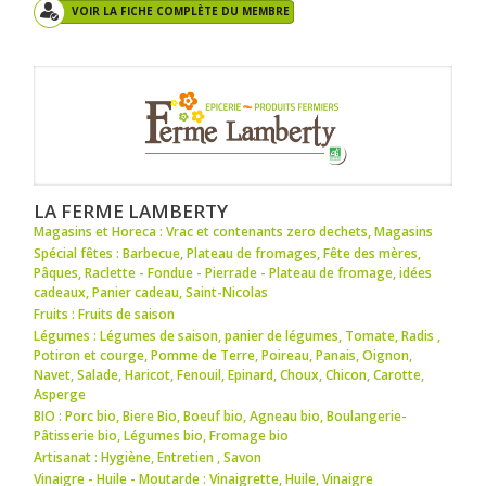
VOIR LA FICHE COMPLÈTE DU MEMBRE
LA FERME LAMBERTY
Magasins et Horeca : Vrac et contenants zero dechets
,
Magasins
Spécial fêtes : Barbecue
,
Plateau de fromages
,
Fête des mères
,
Pâques
,
Raclette - Fondue - Pierrade - Plateau de fromage
,
idées
cadeaux
,
Panier cadeau
,
Saint-Nicolas
Fruits : Fruits de saison
Légumes : Légumes de saison
,
panier de légumes
,
Tomate
,
Radis
,
Potiron et courge
,
Pomme de Terre
,
Poireau
,
Panais
,
Oignon
,
Navet
,
Salade
,
Haricot
,
Fenouil
,
Epinard
,
Choux
,
Chicon
,
Carotte
,
Asperge
BIO : Porc bio
,
Biere Bio
,
Boeuf bio
,
Agneau bio
,
Boulangerie-
Pâtisserie bio
,
Légumes bio
,
Fromage bio
Artisanat : Hygiène
,
Entretien
,
Savon
Vinaigre - Huile - Moutarde : Vinaigrette
,
Huile
,
Vinaigre