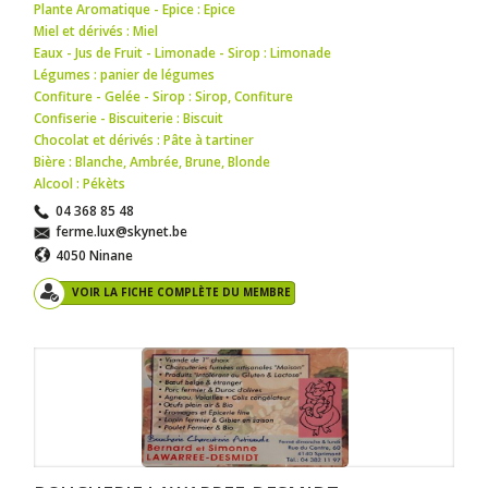
Plante Aromatique - Epice : Epice
Miel et dérivés : Miel
Eaux - Jus de Fruit - Limonade - Sirop : Limonade
Légumes : panier de légumes
Confiture - Gelée - Sirop : Sirop
,
Confiture
Confiserie - Biscuiterie : Biscuit
Chocolat et dérivés : Pâte à tartiner
Bière : Blanche
,
Ambrée
,
Brune
,
Blonde
Alcool : Pékèts
04 368 85 48
ferme.lux@skynet.be
4050 Ninane
VOIR LA FICHE COMPLÈTE DU MEMBRE