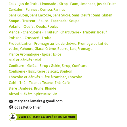
Eaux - Jus de Fruit - Limonade - Sirop : Eaux
,
Limonade
,
Jus de Fruits
Céréales - Farines : Quinoa
,
Farines
Sans Gluten, Sans Lactose, Sans Sucre, Sans Oeufs : Sans Gluten
Soupe - Traiteur - Sauce- Tapenade : Soupe
Volaille - Oeufs : Oeufs
,
Poulet
Viande - Charcuterie - Traiteur : Charcuterie - Traiteur
,
Boeuf
Poisson - Crustacé : Truite
Produit Laitier : Fromage au lait de chèvre
,
Fromage au lait de
vache
,
Yahourt
,
Glace
,
Crème
,
Beurre
,
Lait
,
Fromage
Plante Aromatique - Epice : Epice
Miel et dérivés : Miel
Confiture - Gelée - Sirop : Gelée
,
Sirop
,
Confiture
Confiserie - Biscuiterie : Biscuit
,
Bonbon
Chocolat et dérivés : Pâte à tartiner
,
Chocolat
Café - Thé - Tisane : Tisane
,
Thé
,
Café
Bière : Ambrée
,
Brune
,
Blonde
Alcool : Pékèts
,
Spiritueux
,
Vin
marylene.lemaire@gmail.com
6692 Petit-Thier
VOIR LA FICHE COMPLÈTE DU MEMBRE