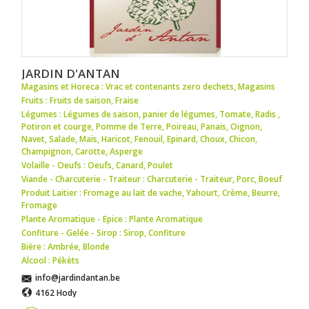
JARDIN D'ANTAN
Magasins et Horeca : Vrac et contenants zero dechets
,
Magasins
Fruits : Fruits de saison
,
Fraise
Légumes : Légumes de saison
,
panier de légumes
,
Tomate
,
Radis
,
Potiron et courge
,
Pomme de Terre
,
Poireau
,
Panais
,
Oignon
,
Navet
,
Salade
,
Maïs
,
Haricot
,
Fenouil
,
Epinard
,
Choux
,
Chicon
,
Champignon
,
Carotte
,
Asperge
Volaille - Oeufs : Oeufs
,
Canard
,
Poulet
Viande - Charcuterie - Traiteur : Charcuterie - Traiteur
,
Porc
,
Boeuf
Produit Laitier : Fromage au lait de vache
,
Yahourt
,
Crème
,
Beurre
,
Fromage
Plante Aromatique - Epice : Plante Aromatique
Confiture - Gelée - Sirop : Sirop
,
Confiture
Bière : Ambrée
,
Blonde
Alcool : Pékèts
info@jardindantan.be
4162 Hody