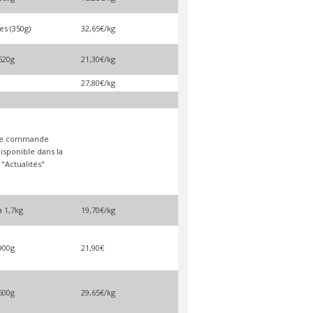
es (350g)
32,65€/kg
620g
21,30€/kg
27,80€/kg
de commande
isponible dans la
 "Actualités"
à 1,7kg
19,70€/kg
900g
21,90€
600g
29,65€/kg