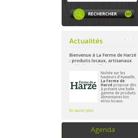
Actualités
Bienvenue Ã la Siroperie
Bienvenue à La Ferme de Harzé
Thomsin : sirop fermier
: produits locaux, artisanaux
artisanal de poires et pommes
et bio à Aywaille
k
A Thimister, près de
Nichée sur les
Aubel et Herve,
la
hauteurs d'Aywaille,
et
Siroperie
La Ferme de
Thomsin
est l'un
Harzé
propose dès
des derniers
à présent une belle
producteurs de
gamme de produits
sirop fermier à
alimentaires bio
travailler de
et/ou locaux.
manière
L'important pour
traditionnelle. 90%
Frédérique reste de
En savoir plus
En savoir plus
E
de poires, 10% de
vous fournir des pr
pommes et du
temps, ce sont les
seuls ingrédi
Agenda