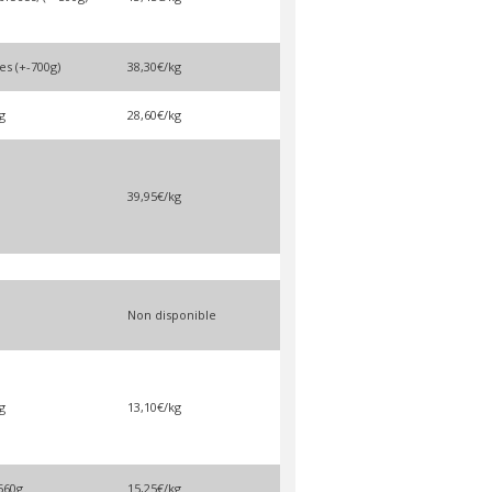
es (+-700g)
38,30€/kg
g
28,60€/kg
39,95€/kg
Non disponible
g
13,10€/kg
560g
15,25€/kg