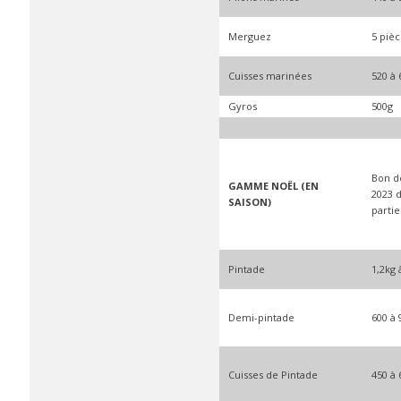
Merguez
5 pièc
Cuisses marinées
520 à 
Gyros
500g
Bon 
GAMME NOËL (EN
2023 d
SAISON)
partie
Pintade
1,2kg 
Demi-pintade
600 à 
Cuisses de Pintade
450 à 