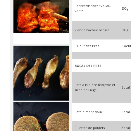
Petites viandes "vol-au-
500g
vent"
Viande hachée nature
500g
L'Oeuf des Prés
6 oeu
BOCAL DES PRES
Pâté à la bière Badjawe et
Bocal 
sirop de Liège
Pâté piment doux
Bocal 
Rillettes de poulets
Bocal 