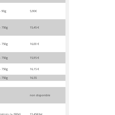
- 90g
5,90€
- 750g
15,45 €
- 750g
16,00 €
- 750g
15,95 €
- 750g
16,15 €
- 750g
16,55
non disponible
pièces, (+-500g)
13,45€/kg