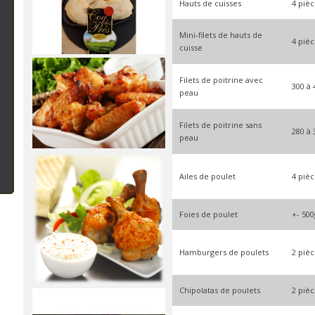
Hauts de cuisses
4 pièc
Mini-filets de hauts de
4 pièc
cuisse
Filets de poitrine avec
300 à 
peau
Filets de poitrine sans
280 à 
peau
Ailes de poulet
4 pièc
Foies de poulet
+- 500
Hamburgers de poulets
2 pièc
Chipolatas de poulets
2 pièc