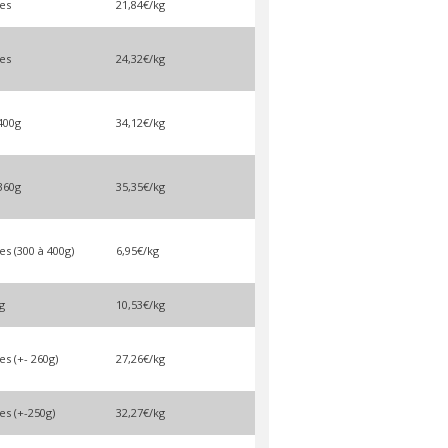
es
21,84€/kg
es
24,32€/kg
400g
34,12€/kg
360g
35,35€/kg
es (300 à 400g)
6,95€/kg
g
10,53€/kg
es (+- 260g)
27,26€/kg
es (+-250g)
32,27€/kg