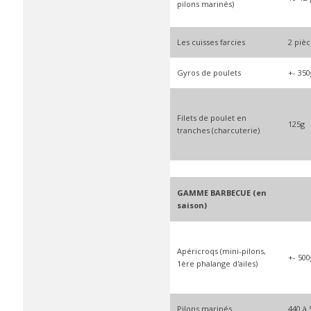
pilons marinés)
Les cuisses farcies
2 pièc
Gyros de poulets
+- 350
Filets de poulet en
125g
tranches (charcuterie)
GAMME BARBECUE (en
saison)
Apéricroqs (mini-pilons,
+- 500
1ère phalange d'ailes)
Pilons marinés
440 à 