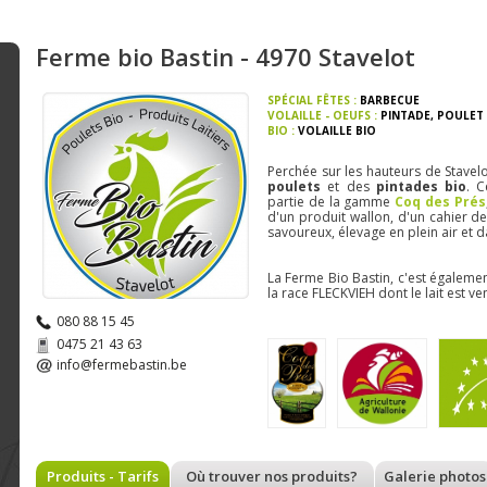
Ferme bio Bastin - 4970 Stavelot
SPÉCIAL FÊTES :
BARBECUE
VOLAILLE - OEUFS :
PINTADE
,
POULET
BIO :
VOLAILLE BIO
Perchée sur les hauteurs de Stavelo
poulets
et des
pintades bio
. C
partie de la gamme
Coq des Prés
d'un produit wallon, d'un cahier des
savoureux, élevage en plein air et da
La Ferme Bio Bastin, c'est égaleme
la race FLECKVIEH dont le lait est 
080 88 15 45
0475 21 43 63
info@fermebastin.be
Produits - Tarifs
Où trouver nos produits?
Galerie photos