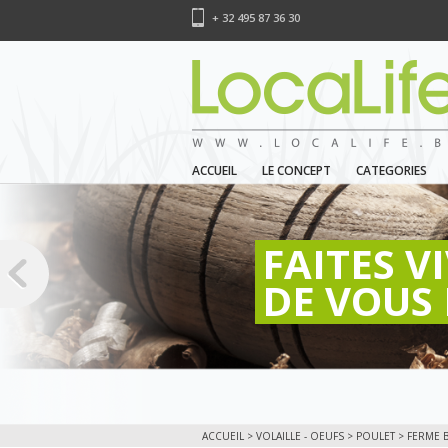
+ 32 495 87 36 30
ACCUEIL
LE CONCEPT
CATEGORIES
FAITES V
DE VOUS 
ACCUEIL
>
VOLAILLE - OEUFS
>
POULET
> FERME B