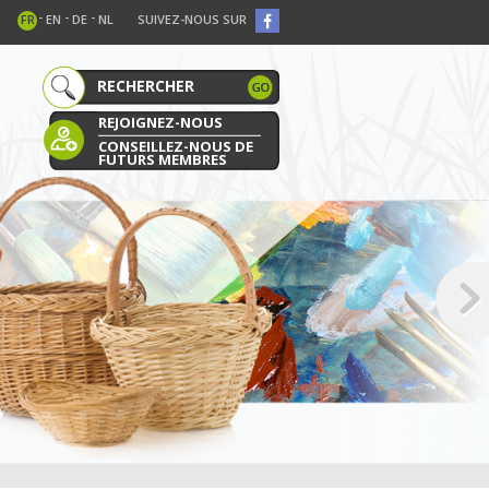
-
-
-
FR
EN
DE
NL
SUIVEZ-NOUS SUR
REJOIGNEZ-NOUS
CONSEILLEZ-NOUS DE
FUTURS MEMBRES