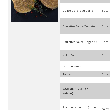
Délice de foie au porto
Bocal 
Boulettes Sauce Tomate
Bocal 
Boulettes Sauce Liégeoise
Bocal 
Vol au Vent
Bocal 
Sauce Al-Ragu
Bocal 
Tajine
Bocal 
GAMME HIVER (en
saison)
Apéricoqs marinés (mini-
10-12 