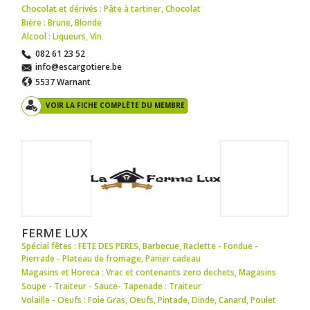
Chocolat et dérivés : Pâte à tartiner
,
Chocolat
Bière : Brune
,
Blonde
Alcool : Liqueurs
,
Vin
082 61 23 52
info@escargotiere.be
5537 Warnant
VOIR LA FICHE COMPLÈTE DU MEMBRE
FERME LUX
Spécial fêtes : FETE DES PERES
,
Barbecue
,
Raclette - Fondue -
Pierrade - Plateau de fromage
,
Panier cadeau
Magasins et Horeca : Vrac et contenants zero dechets
,
Magasins
Soupe - Traiteur - Sauce- Tapenade : Traiteur
Volaille - Oeufs : Foie Gras
,
Oeufs
,
Pintade
,
Dinde
,
Canard
,
Poulet