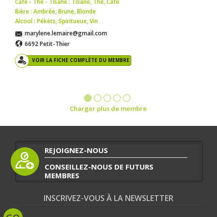
Café - Thé - Tisane : Tisane
,
Thé
,
Café
Bière : Ambrée
,
Brune
,
Blonde
Alcool : Pékèts
,
Spiritueux
,
Vin
marylene.lemaire@gmail.com
6692 Petit-Thier
VOIR LA FICHE COMPLÈTE DU MEMBRE
Charger plus de membre
REJOIGNEZ-NOUS
CONSEILLEZ-NOUS DE FUTURS
MEMBRES
INSCRIVEZ-VOUS À LA NEWSLETTER