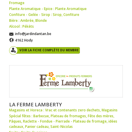
Fromage
Plante Aromatique - Epice : Plante Aromatique
Confiture - Gelée - Sirop : Sirop
,
Confiture
Bière : Ambrée
,
Blonde
Alcool : Pékèts
info@jardindantan.be
4162 Hody
VOIR LA FICHE COMPLÈTE DU MEMBRE
LA FERME LAMBERTY
Magasins et Horeca : Vrac et contenants zero dechets
,
Magasins
Spécial fêtes : Barbecue
,
Plateau de fromages
,
Fête des mères
,
Pâques
,
Raclette - Fondue - Pierrade - Plateau de fromage
,
idées
cadeaux
,
Panier cadeau
,
Saint-Nicolas