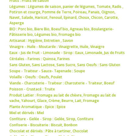
Fruits : Fruits de saison
Légumes : Légumes de saison
,
panier de légumes
,
Tomate
,
Radis
,
Potiron et courge
,
Pomme de Terre
,
Poireau
,
Panais
,
Oignon
,
Navet
,
Salade
,
Haricot
,
Fenouil
,
Epinard
,
Choux
,
Chicon
,
Carotte
,
Asperge
BIO : Porc bio
,
Biere Bio
,
Boeuf bio
,
Agneau bio
,
Boulangerie-
Pâtisserie bio
,
Légumes bio
,
Fromage bio
Artisanat : Hygiène
,
Entretien
,
Savon
Vinaigre - Huile - Moutarde : Vinaigrette
,
Huile
,
Vinaigre
Eaux - Jus de Fruit - Limonade - Sirop : Eaux
,
Limonade
,
Jus de Fruits
Céréales - Farines : Quinoa
,
Farines
Sans Gluten, Sans Lactose, Sans Sucre, Sans Oeufs : Sans Gluten
Soupe - Traiteur - Sauce- Tapenade : Soupe
Volaille - Oeufs : Oeufs
,
Poulet
Viande - Charcuterie - Traiteur : Charcuterie - Traiteur
,
Boeuf
Poisson - Crustacé : Truite
Produit Laitier : Fromage au lait de chèvre
,
Fromage au lait de
vache
,
Yahourt
,
Glace
,
Crème
,
Beurre
,
Lait
,
Fromage
Plante Aromatique - Epice : Epice
Miel et dérivés : Miel
Confiture - Gelée - Sirop : Gelée
,
Sirop
,
Confiture
Confiserie - Biscuiterie : Biscuit
,
Bonbon
Chocolat et dérivés : Pâte à tartiner
,
Chocolat