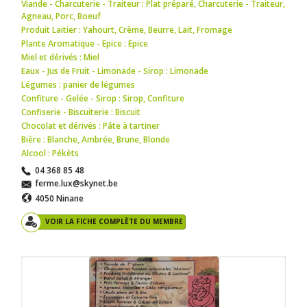
Viande - Charcuterie - Traiteur : Plat préparé
,
Charcuterie - Traiteur
,
Agneau
,
Porc
,
Boeuf
Produit Laitier : Yahourt
,
Crème
,
Beurre
,
Lait
,
Fromage
Plante Aromatique - Epice : Epice
Miel et dérivés : Miel
Eaux - Jus de Fruit - Limonade - Sirop : Limonade
Légumes : panier de légumes
Confiture - Gelée - Sirop : Sirop
,
Confiture
Confiserie - Biscuiterie : Biscuit
Chocolat et dérivés : Pâte à tartiner
Bière : Blanche
,
Ambrée
,
Brune
,
Blonde
Alcool : Pékèts
04 368 85 48
ferme.lux@skynet.be
4050 Ninane
VOIR LA FICHE COMPLÈTE DU MEMBRE