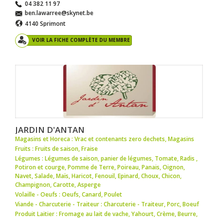
04 382 11 97
ben.lawarree@skynet.be
4140 Sprimont
VOIR LA FICHE COMPLÈTE DU MEMBRE
JARDIN D'ANTAN
Magasins et Horeca : Vrac et contenants zero dechets
,
Magasins
Fruits : Fruits de saison
,
Fraise
Légumes : Légumes de saison
,
panier de légumes
,
Tomate
,
Radis
,
Potiron et courge
,
Pomme de Terre
,
Poireau
,
Panais
,
Oignon
,
Navet
,
Salade
,
Maïs
,
Haricot
,
Fenouil
,
Epinard
,
Choux
,
Chicon
,
Champignon
,
Carotte
,
Asperge
Volaille - Oeufs : Oeufs
,
Canard
,
Poulet
Viande - Charcuterie - Traiteur : Charcuterie - Traiteur
,
Porc
,
Boeuf
Produit Laitier : Fromage au lait de vache
,
Yahourt
,
Crème
,
Beurre
,