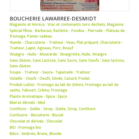
BOUCHERIE LAWARREE-DESMIDT
Magasins et Horeca : Vrac et contenants zero dechets
,
Magasins
Spécial fêtes : Barbecue
,
Raclette - Fondue - Pierrade - Plateau de
fromage
,
Panier cadeau
Viande - Charcuterie - Traiteur : Veau
,
Plat préparé
,
Charcuterie -
Traiteur
,
Lapin
,
Agneau
,
Porc
,
Boeuf
Vinaigre - Huile - Moutarde : Vinaigrette
,
Huile
,
Vinaigre
Sans Gluten, Sans Lactose, Sans Sucre, Sans Oeufs : Sans lactose
,
Sans Gluten
Soupe - Traiteur - Sauce- Tapenade : Traiteur
Volaille - Oeufs : Oeufs
,
Dinde
,
Canard
,
Poulet
Produit Laitier : Fromage au lait de chèvre
,
Fromage au lait de
vache
,
Yahourt
,
Crème
,
Fromage
Plante Aromatique - Epice : Epice
Miel et dérivés : Miel
Confiture - Gelée - Sirop : Gelée
,
Sirop
,
Confiture
Confiserie - Biscuiterie : Biscuit
Chocolat et dérivés : Chocolat
BIO : Fromage bio
Bière : Ambrée
,
Brune
,
Blonde