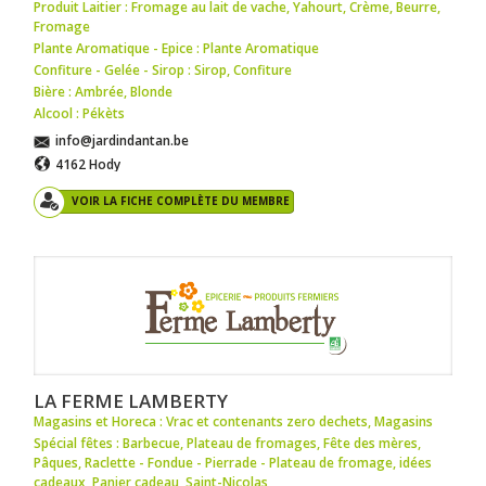
Produit Laitier : Fromage au lait de vache
,
Yahourt
,
Crème
,
Beurre
,
Fromage
Plante Aromatique - Epice : Plante Aromatique
Confiture - Gelée - Sirop : Sirop
,
Confiture
Bière : Ambrée
,
Blonde
Alcool : Pékèts
info@jardindantan.be
4162 Hody
VOIR LA FICHE COMPLÈTE DU MEMBRE
LA FERME LAMBERTY
Magasins et Horeca : Vrac et contenants zero dechets
,
Magasins
Spécial fêtes : Barbecue
,
Plateau de fromages
,
Fête des mères
,
Pâques
,
Raclette - Fondue - Pierrade - Plateau de fromage
,
idées
cadeaux
,
Panier cadeau
,
Saint-Nicolas