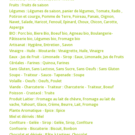
Fruits : Fruits de saison
Légumes : Légumes de saison
,
panier de légumes
,
Tomate
,
Radis
,
Potiron et courge
,
Pomme de Terre
,
Poireau
,
Panais
,
Oignon
,
Navet
,
Salade
,
Haricot
,
Fenouil
,
Epinard
,
Choux
,
Chicon
,
Carotte
,
Asperge
BIO : Porc bio
,
Biere Bio
,
Boeuf bio
,
Agneau bio
,
Boulangerie-
Pâtisserie bio
,
Légumes bio
,
Fromage bio
Artisanat : Hygiène
,
Entretien
,
Savon
Vinaigre - Huile - Moutarde : Vinaigrette
,
Huile
,
Vinaigre
Eaux - Jus de Fruit - Limonade - Sirop : Eaux
,
Limonade
,
Jus de Fruits
Céréales - Farines : Quinoa
,
Farines
Sans Gluten, Sans Lactose, Sans Sucre, Sans Oeufs : Sans Gluten
Soupe - Traiteur - Sauce- Tapenade : Soupe
Volaille - Oeufs : Oeufs
,
Poulet
Viande - Charcuterie - Traiteur : Charcuterie - Traiteur
,
Boeuf
Poisson - Crustacé : Truite
Produit Laitier : Fromage au lait de chèvre
,
Fromage au lait de
vache
,
Yahourt
,
Glace
,
Crème
,
Beurre
,
Lait
,
Fromage
Plante Aromatique - Epice : Epice
Miel et dérivés : Miel
Confiture - Gelée - Sirop : Gelée
,
Sirop
,
Confiture
Confiserie - Biscuiterie : Biscuit
,
Bonbon
Chocolat et dérivés : Pâte à tartiner
,
Chocolat