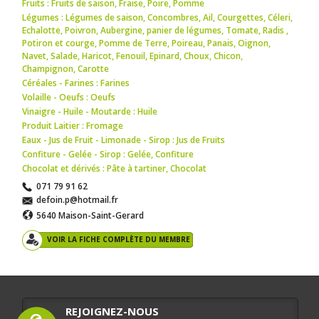
Fruits : Fruits de saison
,
Fraise
,
Poire
,
Pomme
Légumes : Légumes de saison
,
Concombres
,
Ail
,
Courgettes
,
Céleri
,
Echalotte
,
Poivron
,
Aubergine
,
panier de légumes
,
Tomate
,
Radis
,
Potiron et courge
,
Pomme de Terre
,
Poireau
,
Panais
,
Oignon
,
Navet
,
Salade
,
Haricot
,
Fenouil
,
Epinard
,
Choux
,
Chicon
,
Champignon
,
Carotte
Céréales - Farines : Farines
Volaille - Oeufs : Oeufs
Vinaigre - Huile - Moutarde : Huile
Produit Laitier : Fromage
Eaux - Jus de Fruit - Limonade - Sirop : Jus de Fruits
Confiture - Gelée - Sirop : Gelée
,
Confiture
Chocolat et dérivés : Pâte à tartiner
,
Chocolat
071 79 91 62
defoin.p@hotmail.fr
5640 Maison-Saint-Gerard
VOIR LA FICHE COMPLÈTE DU MEMBRE
REJOIGNEZ-NOUS