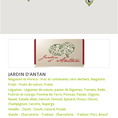
JARDIN D'ANTAN
Magasins et Horeca : Vrac et contenants zero dechets
,
Magasins
Fruits : Fruits de saison
,
Fraise
Légumes : Légumes de saison
,
panier de légumes
,
Tomate
,
Radis
,
Potiron et courge
,
Pomme de Terre
,
Poireau
,
Panais
,
Oignon
,
Navet
,
Salade
,
Maïs
,
Haricot
,
Fenouil
,
Epinard
,
Choux
,
Chicon
,
Champignon
,
Carotte
,
Asperge
Volaille - Oeufs : Oeufs
,
Canard
,
Poulet
Viande - Charcuterie - Traiteur : Charcuterie - Traiteur
,
Porc
,
Boeuf