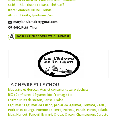
Café - Thé - Tisane : Tisane
,
Thé
,
Café
Bière : Ambrée
,
Brune
,
Blonde
Alcool : Pékèts
,
Spiritueux
,
Vin
marylene.lemaire@gmail.com
6692 Petit-Thier
VOIR LA FICHE COMPLÈTE DU MEMBRE
LA CHEVRE ET LE CHOU
Magasins et Horeca : Vrac et contenants zero dechets
BIO : Confitures
,
Légumes bio
,
Fromage bio
Fruits : Fruits de saison
,
Cerise
,
Fraise
Légumes : Légumes de saison
,
panier de légumes
,
Tomate
,
Radis
,
Potiron et courge
,
Pomme de Terre
,
Poireau
,
Panais
,
Navet
,
Salade
,
Maïs
,
Haricot
,
Fenouil
,
Epinard
,
Choux
,
Chicon
,
Champignon
,
Carotte