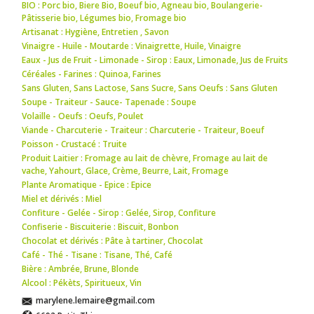
BIO : Porc bio
,
Biere Bio
,
Boeuf bio
,
Agneau bio
,
Boulangerie-
Pâtisserie bio
,
Légumes bio
,
Fromage bio
Artisanat : Hygiène
,
Entretien
,
Savon
Vinaigre - Huile - Moutarde : Vinaigrette
,
Huile
,
Vinaigre
Eaux - Jus de Fruit - Limonade - Sirop : Eaux
,
Limonade
,
Jus de Fruits
Céréales - Farines : Quinoa
,
Farines
Sans Gluten, Sans Lactose, Sans Sucre, Sans Oeufs : Sans Gluten
Soupe - Traiteur - Sauce- Tapenade : Soupe
Volaille - Oeufs : Oeufs
,
Poulet
Viande - Charcuterie - Traiteur : Charcuterie - Traiteur
,
Boeuf
Poisson - Crustacé : Truite
Produit Laitier : Fromage au lait de chèvre
,
Fromage au lait de
vache
,
Yahourt
,
Glace
,
Crème
,
Beurre
,
Lait
,
Fromage
Plante Aromatique - Epice : Epice
Miel et dérivés : Miel
Confiture - Gelée - Sirop : Gelée
,
Sirop
,
Confiture
Confiserie - Biscuiterie : Biscuit
,
Bonbon
Chocolat et dérivés : Pâte à tartiner
,
Chocolat
Café - Thé - Tisane : Tisane
,
Thé
,
Café
Bière : Ambrée
,
Brune
,
Blonde
Alcool : Pékèts
,
Spiritueux
,
Vin
marylene.lemaire@gmail.com