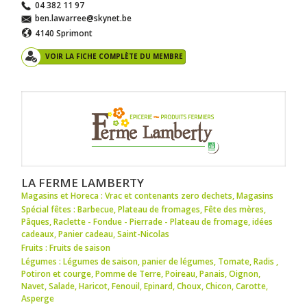
04 382 11 97
ben.lawarree@skynet.be
4140 Sprimont
VOIR LA FICHE COMPLÈTE DU MEMBRE
LA FERME LAMBERTY
Magasins et Horeca : Vrac et contenants zero dechets
,
Magasins
Spécial fêtes : Barbecue
,
Plateau de fromages
,
Fête des mères
,
Pâques
,
Raclette - Fondue - Pierrade - Plateau de fromage
,
idées
cadeaux
,
Panier cadeau
,
Saint-Nicolas
Fruits : Fruits de saison
Légumes : Légumes de saison
,
panier de légumes
,
Tomate
,
Radis
,
Potiron et courge
,
Pomme de Terre
,
Poireau
,
Panais
,
Oignon
,
Navet
,
Salade
,
Haricot
,
Fenouil
,
Epinard
,
Choux
,
Chicon
,
Carotte
,
Asperge