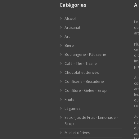
Catégories
A
Alcool
Lo
Artisanat
qu
ar
Art
Pl
Bière
so
Boulangerie - Pâtisserie
d'
im
Café - Thé - Tisane
pr
Chocolat et dérivés
Ai
Confiserie - Biscuiterie
co
ar
Confiture - Gelée - Sirop
le
Fruits
o
con
Légumes
Av
Eaux - Jus de Fruit - Limonade -
ri
Sirop
qu
Miel et dérivés
au