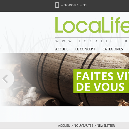
+ 32 495 87 36 30
ACCUEIL
LE CONCEPT
CATEGORIES
FAITES V
DE VOUS 
ACCUEIL
>
NOUVEAUTÉS
> NEWSLETTER