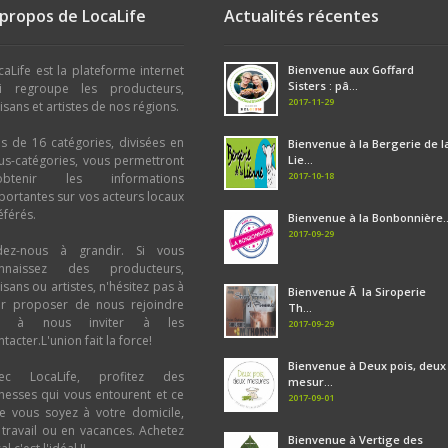
 propos de LocaLife
Actualités récentes
caLife est la plateforme internet
Bienvenue aux Goffard
Sisters : pâ...
i regroupe les producteurs,
2017-11-29
tisans et artistes de nos régions.
us de 16 catégories, divisées en
Bienvenue à la Bergerie de l
us-catégories, vous permettront
Lie...
2017-10-18
obtenir les informations
portantes sur vos acteurs locaux
éférés.
Bienvenue à la Bonbonnière..
2017-09-29
dez-nous à grandir. Si vous
nnaissez des producteurs,
tisans ou artistes, n'hésitez pas à
Bienvenue Ã la Siroperie
ur proposer de nous rejoindre
Th...
u à nous inviter à les
2017-09-29
tacter.L'union fait la force!
Bienvenue à Deux pois, deux
ec LocaLife, profitez des
mesur...
chesses qui vous entourent et ce
2017-09-01
e vous soyez à votre domicile,
 travail ou en vacances. Achetez
Bienvenue à Vertige des