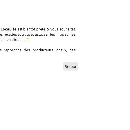
e
LocaLife
est bientôt prête. Si vous souhaitez
s recettes et trucs et astuces, les infos sur les
ment en cliquant
ICI
.
us rapproche des producteurs locaux, des
Retour