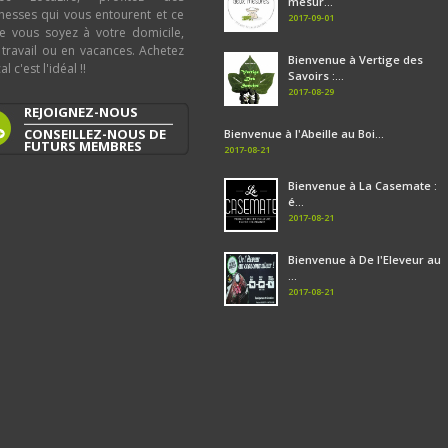
mesur...
chesses qui vous entourent et ce
2017-09-01
e vous soyez à votre domicile,
 travail ou en vacances. Achetez
Bienvenue à Vertige des
al c'est l'idéal !!
Savoirs :...
2017-08-29
REJOIGNEZ-NOUS
CONSEILLEZ-NOUS DE
Bienvenue à l'Abeille au Boi...
FUTURS MEMBRES
2017-08-21
Bienvenue à La Casemate :
é...
2017-08-21
Bienvenue à De l'Eleveur au
...
2017-08-21