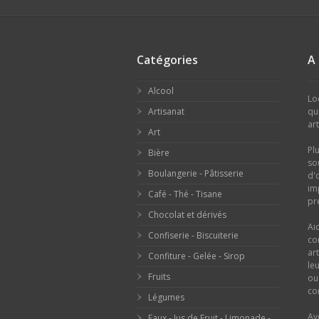
Catégories
A
Alcool
Lo
Artisanat
qu
ar
Art
Pl
Bière
so
Boulangerie - Pâtisserie
d'
im
Café - Thé - Tisane
pr
Chocolat et dérivés
Ai
Confiserie - Biscuiterie
co
ar
Confiture - Gelée - Sirop
le
Fruits
o
con
Légumes
Av
Eaux - Jus de Fruit - Limonade -