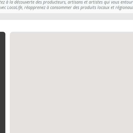
tez à la découverte des producteurs, artisans et artistes qui vous entour
vec LocaLife, réapprenez à consommer des produits locaux et régionau