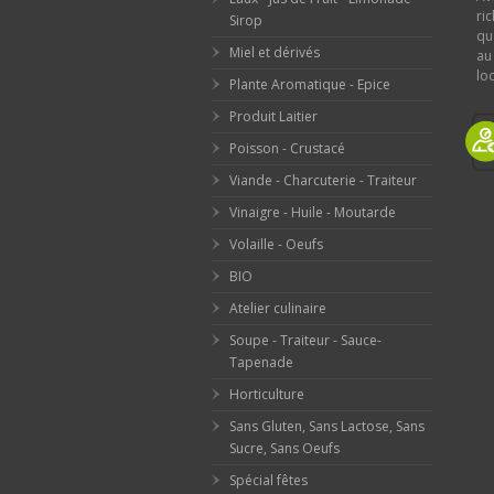
ri
Sirop
qu
Miel et dérivés
au
loc
Plante Aromatique - Epice
Produit Laitier
Poisson - Crustacé
Viande - Charcuterie - Traiteur
Vinaigre - Huile - Moutarde
Volaille - Oeufs
BIO
Atelier culinaire
Soupe - Traiteur - Sauce-
Tapenade
Horticulture
Sans Gluten, Sans Lactose, Sans
Sucre, Sans Oeufs
Spécial fêtes