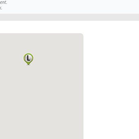
ent.
x.