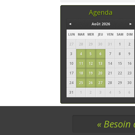
temps, ce sont les
seuls ingrédi
Agenda
Août 2026
LUN
MAR
MER
JEU
VEN
SAM
DIM
27
28
29
30
31
1
2
3
4
5
6
7
8
9
10
11
12
13
14
15
16
17
18
19
20
21
22
23
24
25
26
27
28
29
30
31
1
2
3
4
5
6
« Besoin 