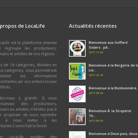
 propos de LocaLife
Actualités récentes
caLife est la plateforme internet
Bienvenue aux Goffard
Sisters : pâ...
i regroupe les producteurs,
2017-11-29
tisans et artistes de nos régions.
us de 16 catégories, divisées en
Bienvenue à la Bergerie de l
us-catégories, vous permettront
Lie...
2017-10-18
obtenir les informations
portantes sur vos acteurs locaux
éférés.
Bienvenue à la Bonbonnière..
2017-09-29
dez-nous à grandir. Si vous
nnaissez des producteurs,
tisans ou artistes, n'hésitez pas à
Bienvenue Ã la Siroperie
ur proposer de nous rejoindre
Th...
u à nous inviter à les
2017-09-29
tacter.L'union fait la force!
Bienvenue à Deux pois, deux
ec LocaLife, profitez des