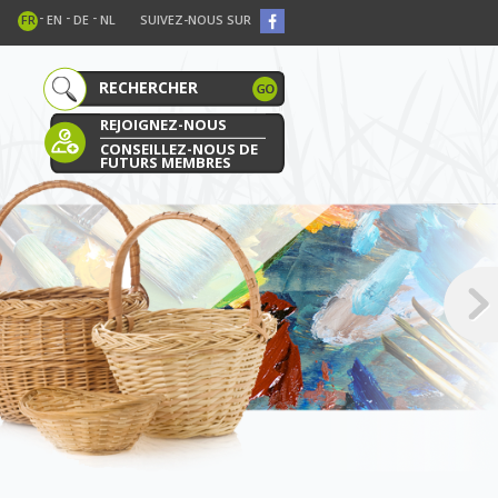
-
-
-
FR
EN
DE
NL
SUIVEZ-NOUS SUR
REJOIGNEZ-NOUS
CONSEILLEZ-NOUS DE
FUTURS MEMBRES
E