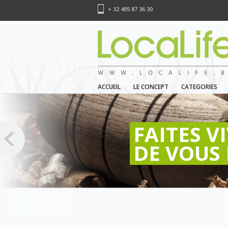
+ 32 495 87 36 30
ACCUEIL
LE CONCEPT
CATEGORIES
FAITES V
DE VOUS 