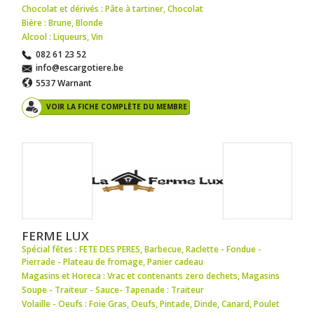
Chocolat et dérivés : Pâte à tartiner
,
Chocolat
Bière : Brune
,
Blonde
Alcool : Liqueurs
,
Vin
082 61 23 52
info@escargotiere.be
5537 Warnant
VOIR LA FICHE COMPLÈTE DU MEMBRE
FERME LUX
Spécial fêtes : FETE DES PERES
,
Barbecue
,
Raclette - Fondue -
Pierrade - Plateau de fromage
,
Panier cadeau
Magasins et Horeca : Vrac et contenants zero dechets
,
Magasins
Soupe - Traiteur - Sauce- Tapenade : Traiteur
Volaille - Oeufs : Foie Gras
,
Oeufs
,
Pintade
,
Dinde
,
Canard
,
Poulet