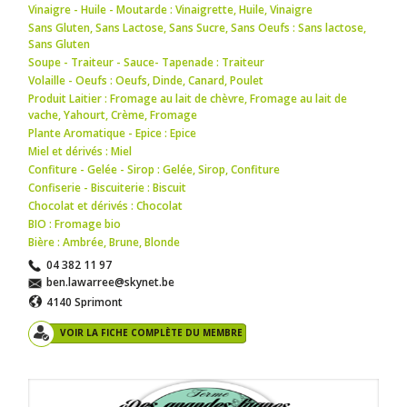
Vinaigre - Huile - Moutarde : Vinaigrette
,
Huile
,
Vinaigre
Sans Gluten, Sans Lactose, Sans Sucre, Sans Oeufs : Sans lactose
,
Sans Gluten
Soupe - Traiteur - Sauce- Tapenade : Traiteur
Volaille - Oeufs : Oeufs
,
Dinde
,
Canard
,
Poulet
Produit Laitier : Fromage au lait de chèvre
,
Fromage au lait de
vache
,
Yahourt
,
Crème
,
Fromage
Plante Aromatique - Epice : Epice
Miel et dérivés : Miel
Confiture - Gelée - Sirop : Gelée
,
Sirop
,
Confiture
Confiserie - Biscuiterie : Biscuit
Chocolat et dérivés : Chocolat
BIO : Fromage bio
Bière : Ambrée
,
Brune
,
Blonde
04 382 11 97
ben.lawarree@skynet.be
4140 Sprimont
VOIR LA FICHE COMPLÈTE DU MEMBRE