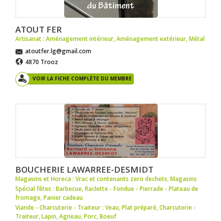
ATOUT FER
Artisanat : Aménagement intérieur
,
Aménagement extérieur
,
Métal
atoutfer.lg@gmail.com
4870 Trooz
VOIR LA FICHE COMPLÈTE DU MEMBRE
BOUCHERIE LAWARREE-DESMIDT
Magasins et Horeca : Vrac et contenants zero dechets
,
Magasins
Spécial fêtes : Barbecue
,
Raclette - Fondue - Pierrade - Plateau de
fromage
,
Panier cadeau
Viande - Charcuterie - Traiteur : Veau
,
Plat préparé
,
Charcuterie -
Traiteur
,
Lapin
,
Agneau
,
Porc
,
Boeuf