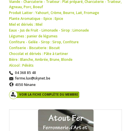
Viande - Charcuterie - Traiteur : Plat préparé
,
Charcuterie - Traiteur
,
Agneau
,
Porc
,
Boeuf
Produit Laitier : Yahourt
,
Crème
,
Beurre
,
Lait
,
Fromage
Plante Aromatique - Epice : Epice
Miel et dérivés : Miel
Eaux - Jus de Fruit - Limonade - Sirop : Limonade
Légumes : panier de légumes
Confiture - Gelée - Sirop : Sirop
,
Confiture
Confiserie - Biscuiterie : Biscuit
Chocolat et dérivés : Pâte à tartiner
Bière : Blanche
,
Ambrée
,
Brune
,
Blonde
Alcool : Pékèts
04 368 85 48
ferme.lux@skynet.be
4050 Ninane
VOIR LA FICHE COMPLÈTE DU MEMBRE