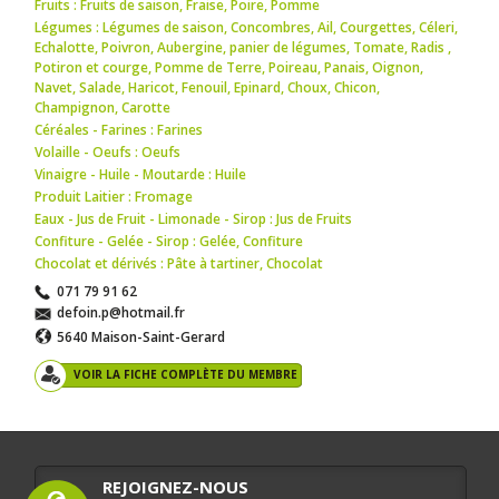
Fruits : Fruits de saison
,
Fraise
,
Poire
,
Pomme
Légumes : Légumes de saison
,
Concombres
,
Ail
,
Courgettes
,
Céleri
,
Echalotte
,
Poivron
,
Aubergine
,
panier de légumes
,
Tomate
,
Radis
,
Potiron et courge
,
Pomme de Terre
,
Poireau
,
Panais
,
Oignon
,
Navet
,
Salade
,
Haricot
,
Fenouil
,
Epinard
,
Choux
,
Chicon
,
Champignon
,
Carotte
Céréales - Farines : Farines
Volaille - Oeufs : Oeufs
Vinaigre - Huile - Moutarde : Huile
Produit Laitier : Fromage
Eaux - Jus de Fruit - Limonade - Sirop : Jus de Fruits
Confiture - Gelée - Sirop : Gelée
,
Confiture
Chocolat et dérivés : Pâte à tartiner
,
Chocolat
071 79 91 62
defoin.p@hotmail.fr
5640 Maison-Saint-Gerard
VOIR LA FICHE COMPLÈTE DU MEMBRE
REJOIGNEZ-NOUS