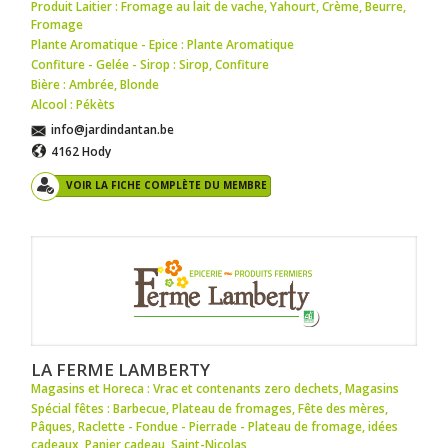
Produit Laitier : Fromage au lait de vache
,
Yahourt
,
Crème
,
Beurre
,
Fromage
Plante Aromatique - Epice : Plante Aromatique
Confiture - Gelée - Sirop : Sirop
,
Confiture
Bière : Ambrée
,
Blonde
Alcool : Pékèts
info@jardindantan.be
4162 Hody
VOIR LA FICHE COMPLÈTE DU MEMBRE
LA FERME LAMBERTY
Magasins et Horeca : Vrac et contenants zero dechets
,
Magasins
Spécial fêtes : Barbecue
,
Plateau de fromages
,
Fête des mères
,
Pâques
,
Raclette - Fondue - Pierrade - Plateau de fromage
,
idées
cadeaux
,
Panier cadeau
,
Saint-Nicolas