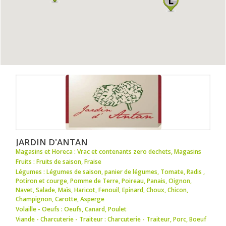
JARDIN D'ANTAN
Magasins et Horeca : Vrac et contenants zero dechets
,
Magasins
Fruits : Fruits de saison
,
Fraise
Légumes : Légumes de saison
,
panier de légumes
,
Tomate
,
Radis
,
Potiron et courge
,
Pomme de Terre
,
Poireau
,
Panais
,
Oignon
,
Navet
,
Salade
,
Maïs
,
Haricot
,
Fenouil
,
Epinard
,
Choux
,
Chicon
,
Champignon
,
Carotte
,
Asperge
Volaille - Oeufs : Oeufs
,
Canard
,
Poulet
Viande - Charcuterie - Traiteur : Charcuterie - Traiteur
,
Porc
,
Boeuf