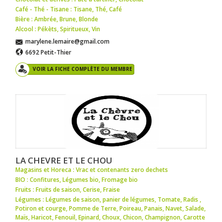
Café - Thé - Tisane : Tisane
,
Thé
,
Café
Bière : Ambrée
,
Brune
,
Blonde
Alcool : Pékèts
,
Spiritueux
,
Vin
marylene.lemaire@gmail.com
6692 Petit-Thier
VOIR LA FICHE COMPLÈTE DU MEMBRE
LA CHEVRE ET LE CHOU
Magasins et Horeca : Vrac et contenants zero dechets
BIO : Confitures
,
Légumes bio
,
Fromage bio
Fruits : Fruits de saison
,
Cerise
,
Fraise
Légumes : Légumes de saison
,
panier de légumes
,
Tomate
,
Radis
,
Potiron et courge
,
Pomme de Terre
,
Poireau
,
Panais
,
Navet
,
Salade
,
Maïs
,
Haricot
,
Fenouil
,
Epinard
,
Choux
,
Chicon
,
Champignon
,
Carotte