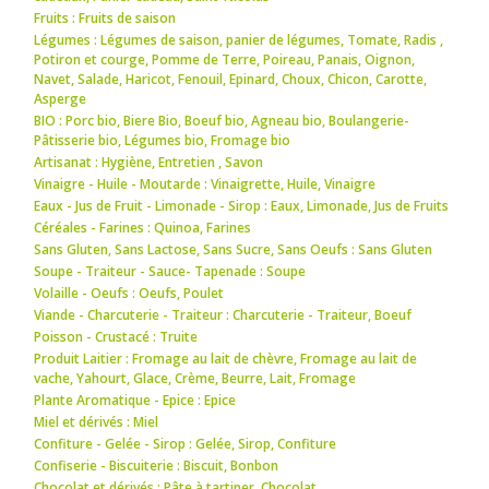
Fruits : Fruits de saison
Légumes : Légumes de saison
,
panier de légumes
,
Tomate
,
Radis
,
Potiron et courge
,
Pomme de Terre
,
Poireau
,
Panais
,
Oignon
,
Navet
,
Salade
,
Haricot
,
Fenouil
,
Epinard
,
Choux
,
Chicon
,
Carotte
,
Asperge
BIO : Porc bio
,
Biere Bio
,
Boeuf bio
,
Agneau bio
,
Boulangerie-
Pâtisserie bio
,
Légumes bio
,
Fromage bio
Artisanat : Hygiène
,
Entretien
,
Savon
Vinaigre - Huile - Moutarde : Vinaigrette
,
Huile
,
Vinaigre
Eaux - Jus de Fruit - Limonade - Sirop : Eaux
,
Limonade
,
Jus de Fruits
Céréales - Farines : Quinoa
,
Farines
Sans Gluten, Sans Lactose, Sans Sucre, Sans Oeufs : Sans Gluten
Soupe - Traiteur - Sauce- Tapenade : Soupe
Volaille - Oeufs : Oeufs
,
Poulet
Viande - Charcuterie - Traiteur : Charcuterie - Traiteur
,
Boeuf
Poisson - Crustacé : Truite
Produit Laitier : Fromage au lait de chèvre
,
Fromage au lait de
vache
,
Yahourt
,
Glace
,
Crème
,
Beurre
,
Lait
,
Fromage
Plante Aromatique - Epice : Epice
Miel et dérivés : Miel
Confiture - Gelée - Sirop : Gelée
,
Sirop
,
Confiture
Confiserie - Biscuiterie : Biscuit
,
Bonbon
Chocolat et dérivés : Pâte à tartiner
,
Chocolat