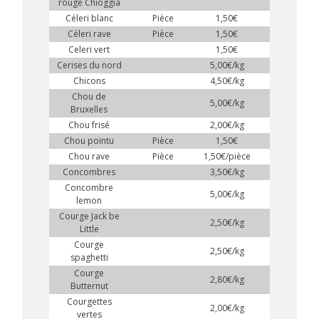
rouge Chioggia
Céleri blanc
Pièce
1,50€
Céleri rave
Pièce
1,50€
Celeri vert
1,50€
Cerises du nord
5,00€/kg
Chicons
4,50€/kg
Chou de
5,00€/kg
Bruxelles
Chou frisé
2,00€/kg
Chou pointu
Pièce
1,50€
Chou rave
Pièce
1,50€/pièce
Concombres
3,50€/kg
Concombre
5,00€/kg
lemon
Courge Jack be
2,50€/kg
Little
Courge
2,50€/kg
spaghetti
Courge
2,80€/kg
Butternut
Courgettes
2,00€/kg
vertes