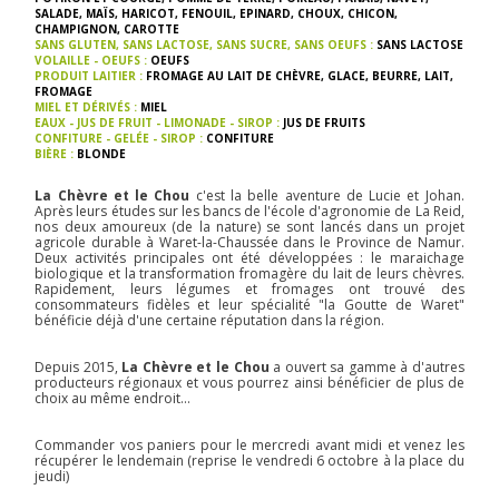
SALADE
,
MAÏS
,
HARICOT
,
FENOUIL
,
EPINARD
,
CHOUX
,
CHICON
,
CHAMPIGNON
,
CAROTTE
SANS GLUTEN, SANS LACTOSE, SANS SUCRE, SANS OEUFS :
SANS LACTOSE
VOLAILLE - OEUFS :
OEUFS
PRODUIT LAITIER :
FROMAGE AU LAIT DE CHÈVRE
,
GLACE
,
BEURRE
,
LAIT
,
FROMAGE
MIEL ET DÉRIVÉS :
MIEL
EAUX - JUS DE FRUIT - LIMONADE - SIROP :
JUS DE FRUITS
CONFITURE - GELÉE - SIROP :
CONFITURE
BIÈRE :
BLONDE
La Chèvre et le Chou
c'est la belle aventure de Lucie et Johan.
Après leurs études sur les bancs de l'école d'agronomie de La Reid,
nos deux amoureux (de la nature) se sont lancés dans un projet
agricole durable à Waret-la-Chaussée dans le Province de Namur.
Deux activités principales ont été développées : le maraichage
biologique et la transformation fromagère du lait de leurs chèvres.
Rapidement, leurs légumes et fromages ont trouvé des
consommateurs fidèles et leur spécialité "la Goutte de Waret"
bénéficie déjà d'une certaine réputation dans la région.
Depuis 2015,
La Chèvre et le Chou
a ouvert sa gamme à d'autres
producteurs régionaux et vous pourrez ainsi bénéficier de plus de
choix au même endroit...
Commander vos paniers pour le mercredi avant midi et venez les
récupérer le lendemain (reprise le vendredi 6 octobre à la place du
jeudi)