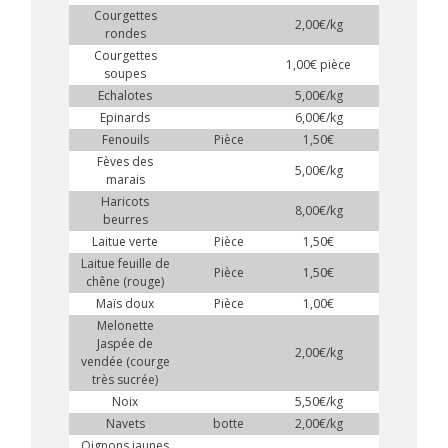
Courgettes
2,00€/kg
rondes
Courgettes
1,00€ pièce
soupes
Echalotes
5,00€/kg
Epinards
6,00€/kg
Fenouils
Pièce
1,50€
Fèves des
5,00€/kg
marais
Haricots
8,00€/kg
beurres
Laitue verte
Pièce
1,50€
Laitue feuille de
Pièce
1,50€
chêne (rouge)
Maïs doux
Pièce
1,00€
Melonette
Jaspée de
2,00€/kg
vendée (courge
très sucrée)
Noix
5,50€/kg
Navets
botte
2,00€/kg
Oignons jaunes