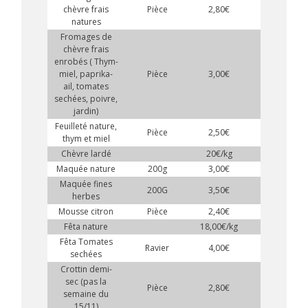
chèvre frais
Pièce
2,80€
x
natures
Fromages de
chèvre frais
enrobés ( Thym-
miel, paprika-
Pièce
3,00€
x
ail, tomates
sechées, poivre,
jardin)
Feuilleté nature,
Pièce
2,50€
x
thym et miel
Chèvre lardé
20€/kg
x
Maquée nature
200g
3,00€
x
Maquée fines
200G
3,50€
x
herbes
Mousse citron
Pièce
2,40€
x
Fêta nature
18,00€/kg
x
Fêta Tomates
Ravier
4,00€
sechées
Crottin demi-
sec (pas la
Pièce
2,80€
semaine du
15/11)