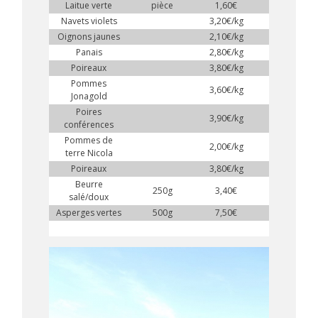
Laitue verte
pièce
1,60€
Navets violets
3,20€/kg
Oignons jaunes
2,10€/kg
Panais
2,80€/kg
Poireaux
3,80€/kg
Pommes
3,60€/kg
Jonagold
Poires
3,90€/kg
conférences
Pommes de
2,00€/kg
terre Nicola
Poireaux
3,80€/kg
Beurre
250g
3,40€
salé/doux
Asperges vertes
500g
7,50€