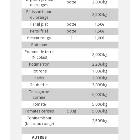
botte
3,00€/kg
ou rouges
Pâtisson blanc
2,50€/kg
ou orange
Persil plat
botte
1,50€
Persil frisé
botte
1,50€
Piment rouge
3
1,00€
Poireaux
Pomme de terre
2,00€/kg
(Nicolas)
Potimarron
2,20€/kg
Potirons
1,00€/kg
Radis
2,00€/kg
Rhubarbe
3,00€/kg
Tetragorne
6,00€/kg
cornue
Tomate
5,00€/kg
Tomates cerises
500g
5,00€/kg
Topinambour
2,50€/kg
(blanc ou rouge)
AUTRES