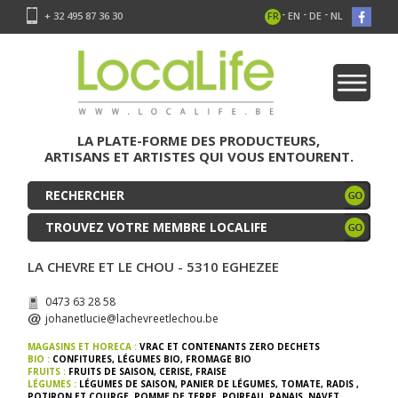
-
-
-
+ 32 495 87 36 30
FR
EN
DE
NL
LA PLATE-FORME DES PRODUCTEURS,
ARTISANS ET ARTISTES QUI VOUS ENTOURENT.
TROUVEZ VOTRE MEMBRE LOCALIFE
LA CHEVRE ET LE CHOU - 5310 EGHEZEE
0473 63 28 58
johanetlucie@lachevreetlechou.be
MAGASINS ET HORECA :
VRAC ET CONTENANTS ZERO DECHETS
BIO :
CONFITURES
,
LÉGUMES BIO
,
FROMAGE BIO
FRUITS :
FRUITS DE SAISON
,
CERISE
,
FRAISE
LÉGUMES :
LÉGUMES DE SAISON
,
PANIER DE LÉGUMES
,
TOMATE
,
RADIS
,
POTIRON ET COURGE
,
POMME DE TERRE
,
POIREAU
,
PANAIS
,
NAVET
,