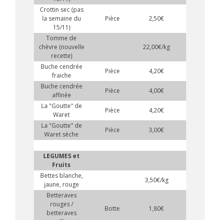
Crottin sec (pas
la semaine du
Pièce
2,50€
15/11)
Tomme de
chèvre (nouvelle
22,00€/kg
x
recette)
Buche cendrée
Pièce
4,20€
x
fraiche
Buche cendrée
Pièce
4,00€
affinée
La "Goutte" de
Pièce
4,20€
x
Waret
La "Goutte" de
Pièce
3,00€
Waret sèche
LEGUMES et
Fruits
Bettes blanche,
3,50€/kg
jaune, rouge
Betteraves
rouges /
Botte
1,80€
betteraves