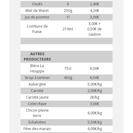
Oeufs
6
2,40€
Miel de Waret
250g
4,20€
Jus de pomme
1l
3,00€
3,00€ +
Confiture de
210ml
0,50€ de
fraise
caution
AUTRES
PRODUCTEURS
BIère La
75cl
6,50€
Houppe
Sirop à tartiner
450g
6,50€
Aubergine
5,00€/kg
Carotte
2,00€/kg
Carotte jaune
2€/kg
Celeri Rave
3,00€
Chicon pleine
6,00€/kg
terre
Echalottes
5,50€/kg
Fêve des marais
6,00€/kg