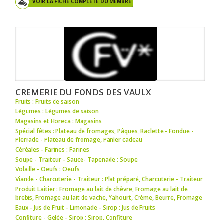
VOIR LA FICHE COMPLÈTE DU MEMBRE
CREMERIE DU FONDS DES VAULX
Fruits : Fruits de saison
Légumes : Légumes de saison
Magasins et Horeca : Magasins
Spécial fêtes : Plateau de fromages
,
Pâques
,
Raclette - Fondue -
Pierrade - Plateau de fromage
,
Panier cadeau
Céréales - Farines : Farines
Soupe - Traiteur - Sauce- Tapenade : Soupe
Volaille - Oeufs : Oeufs
Viande - Charcuterie - Traiteur : Plat préparé
,
Charcuterie - Traiteur
Produit Laitier : Fromage au lait de chèvre
,
Fromage au lait de
brebis
,
Fromage au lait de vache
,
Yahourt
,
Crème
,
Beurre
,
Fromage
Eaux - Jus de Fruit - Limonade - Sirop : Jus de Fruits
Confiture - Gelée - Sirop : Sirop
,
Confiture