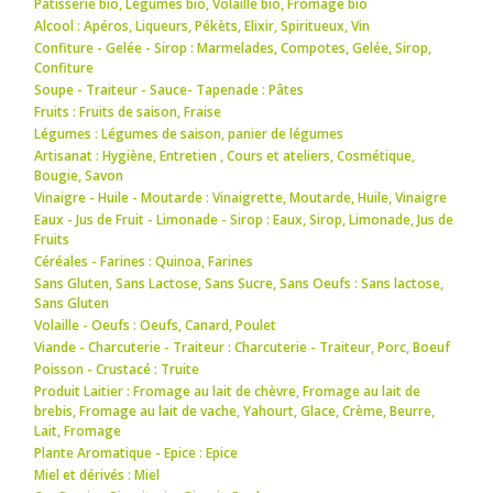
Pâtisserie bio
,
Légumes bio
,
Volaille bio
,
Fromage bio
Alcool : Apéros
,
Liqueurs
,
Pékèts
,
Elixir
,
Spiritueux
,
Vin
Confiture - Gelée - Sirop : Marmelades
,
Compotes
,
Gelée
,
Sirop
,
Confiture
Soupe - Traiteur - Sauce- Tapenade : Pâtes
Fruits : Fruits de saison
,
Fraise
Légumes : Légumes de saison
,
panier de légumes
Artisanat : Hygiène
,
Entretien
,
Cours et ateliers
,
Cosmétique
,
Bougie
,
Savon
Vinaigre - Huile - Moutarde : Vinaigrette
,
Moutarde
,
Huile
,
Vinaigre
Eaux - Jus de Fruit - Limonade - Sirop : Eaux
,
Sirop
,
Limonade
,
Jus de
Fruits
Céréales - Farines : Quinoa
,
Farines
Sans Gluten, Sans Lactose, Sans Sucre, Sans Oeufs : Sans lactose
,
Sans Gluten
Volaille - Oeufs : Oeufs
,
Canard
,
Poulet
Viande - Charcuterie - Traiteur : Charcuterie - Traiteur
,
Porc
,
Boeuf
Poisson - Crustacé : Truite
Produit Laitier : Fromage au lait de chèvre
,
Fromage au lait de
brebis
,
Fromage au lait de vache
,
Yahourt
,
Glace
,
Crème
,
Beurre
,
Lait
,
Fromage
Plante Aromatique - Epice : Epice
Miel et dérivés : Miel