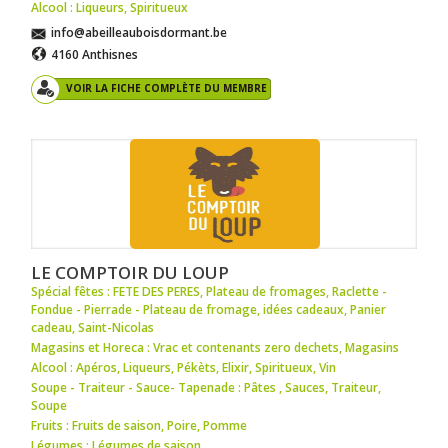
Alcool : Liqueurs
,
Spiritueux
info@abeilleauboisdormant.be
4160 Anthisnes
VOIR LA FICHE COMPLÈTE DU MEMBRE
LE COMPTOIR DU LOUP
Spécial fêtes : FETE DES PERES
,
Plateau de fromages
,
Raclette -
Fondue - Pierrade - Plateau de fromage
,
idées cadeaux
,
Panier
cadeau
,
Saint-Nicolas
Magasins et Horeca : Vrac et contenants zero dechets
,
Magasins
Alcool : Apéros
,
Liqueurs
,
Pékèts
,
Elixir
,
Spiritueux
,
Vin
Soupe - Traiteur - Sauce- Tapenade : Pâtes
,
Sauces
,
Traiteur
,
Soupe
Fruits : Fruits de saison
,
Poire
,
Pomme
Légumes : Légumes de saison