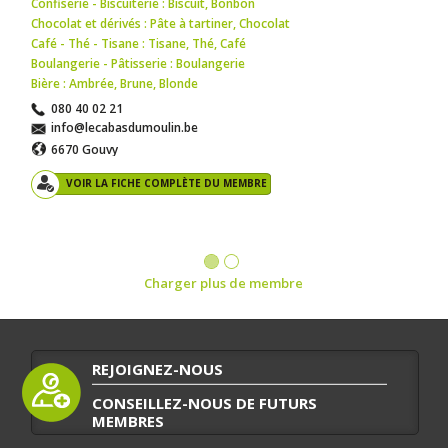
Confiserie - Biscuiterie : Biscuit
,
Bonbon
Chocolat et dérivés : Pâte à tartiner
,
Chocolat
Café - Thé - Tisane : Tisane
,
Thé
,
Café
Boulangerie - Pâtisserie : Boulangerie
Bière : Ambrée
,
Brune
,
Blonde
080 40 02 21
info@lecabasdumoulin.be
6670 Gouvy
VOIR LA FICHE COMPLÈTE DU MEMBRE
Charger plus de membre
REJOIGNEZ-NOUS
CONSEILLEZ-NOUS DE FUTURS
MEMBRES