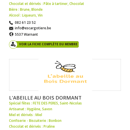
Chocolat et dérivés : Pâte à tartiner
,
Chocolat
Bière : Brune
,
Blonde
Alcool : Liqueurs
,
Vin
082 61 23 52
info@escargotiere.be
5537 Warnant
VOIR LA FICHE COMPLÈTE DU MEMBRE
L'ABEILLE AU BOIS DORMANT
Spécial fêtes : FETE DES PERES
,
Saint-Nicolas
Artisanat : Hygiène
,
Savon
Miel et dérivés : Miel
Confiserie - Biscuiterie : Bonbon
Chocolat et dérivés : Praline