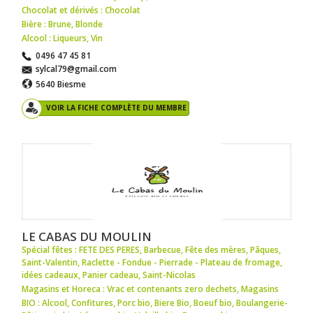
Chocolat et dérivés : Chocolat
Bière : Brune
,
Blonde
Alcool : Liqueurs
,
Vin
0496 47 45 81
sylcal79@gmail.com
5640 Biesme
VOIR LA FICHE COMPLÈTE DU MEMBRE
LE CABAS DU MOULIN
Spécial fêtes : FETE DES PERES
,
Barbecue
,
Fête des mères
,
Pâques
,
Saint-Valentin
,
Raclette - Fondue - Pierrade - Plateau de fromage
,
idées cadeaux
,
Panier cadeau
,
Saint-Nicolas
Magasins et Horeca : Vrac et contenants zero dechets
,
Magasins
BIO : Alcool
,
Confitures
,
Porc bio
,
Biere Bio
,
Boeuf bio
,
Boulangerie-