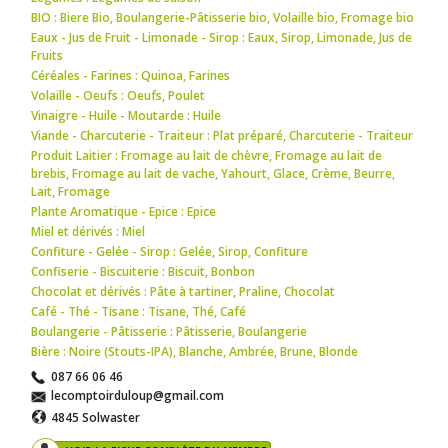
BIO : Biere Bio
,
Boulangerie-Pâtisserie bio
,
Volaille bio
,
Fromage bio
Eaux - Jus de Fruit - Limonade - Sirop : Eaux
,
Sirop
,
Limonade
,
Jus de
Fruits
Céréales - Farines : Quinoa
,
Farines
Volaille - Oeufs : Oeufs
,
Poulet
Vinaigre - Huile - Moutarde : Huile
Viande - Charcuterie - Traiteur : Plat préparé
,
Charcuterie - Traiteur
Produit Laitier : Fromage au lait de chèvre
,
Fromage au lait de
brebis
,
Fromage au lait de vache
,
Yahourt
,
Glace
,
Crème
,
Beurre
,
Lait
,
Fromage
Plante Aromatique - Epice : Epice
Miel et dérivés : Miel
Confiture - Gelée - Sirop : Gelée
,
Sirop
,
Confiture
Confiserie - Biscuiterie : Biscuit
,
Bonbon
Chocolat et dérivés : Pâte à tartiner
,
Praline
,
Chocolat
Café - Thé - Tisane : Tisane
,
Thé
,
Café
Boulangerie - Pâtisserie : Pâtisserie
,
Boulangerie
Bière : Noire (Stouts-IPA)
,
Blanche
,
Ambrée
,
Brune
,
Blonde
087 66 06 46
lecomptoirduloup@gmail.com
4845 Solwaster