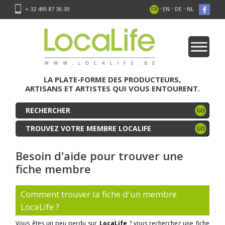
-
-
-
+ 32 495 87 36 30
FR
EN
DE
NL
LA PLATE-FORME DES PRODUCTEURS,
ARTISANS ET ARTISTES QUI VOUS ENTOURENT.
TROUVEZ VOTRE MEMBRE LOCALIFE
Besoin d'aide pour trouver une
fiche membre
Comment trouver la fiche d'un membre
LocaLife ?
Vous êtes un peu perdu sur
LocaLife
? vous recherchez une fiche