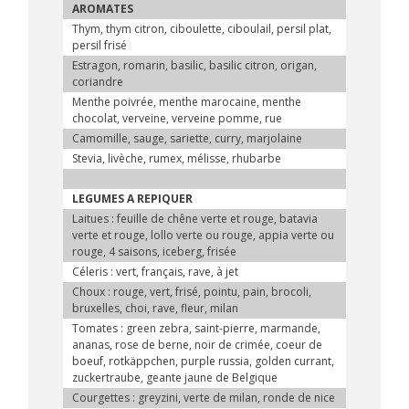
AROMATES
Thym, thym citron, ciboulette, ciboulail, persil plat,
persil frisé
Estragon, romarin, basilic, basilic citron, origan,
coriandre
Menthe poivrée, menthe marocaine, menthe
chocolat, verveine, verveine pomme, rue
Camomille, sauge, sariette, curry, marjolaine
Stevia, livèche, rumex, mélisse, rhubarbe
LEGUMES A REPIQUER
Laitues : feuille de chêne verte et rouge, batavia
verte et rouge, lollo verte ou rouge, appia verte ou
rouge, 4 saisons, iceberg, frisée
Céleris : vert, français, rave, à jet
Choux : rouge, vert, frisé, pointu, pain, brocoli,
bruxelles, choi, rave, fleur, milan
Tomates : green zebra, saint-pierre, marmande,
ananas, rose de berne, noir de crimée, coeur de
boeuf, rotkäppchen, purple russia, golden currant,
zuckertraube, geante jaune de Belgique
Courgettes : greyzini, verte de milan, ronde de nice