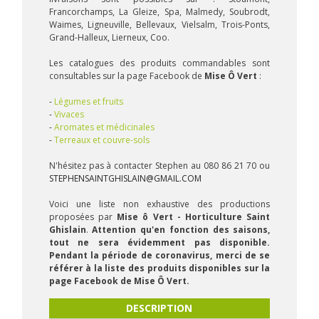
Francorchamps, La Gleize, Spa, Malmedy, Soubrodt,
Waimes, Ligneuville, Bellevaux, Vielsalm, Trois-Ponts,
Grand-Halleux, Lierneux, Coo.
Les catalogues des produits commandables sont
consultables sur la page Facebook de
Mise Ô Vert
:
-
Légumes et fruits
-
Vivaces
-
Aromates et médicinales
-
Terreaux et couvre-sols
N'hésitez pas à contacter Stephen au 080 86 21 70 ou
STEPHENSAINTGHISLAIN@GMAIL.COM
Voici une liste non exhaustive des productions
proposées par
Mise ô Vert - Horticulture Saint
Ghislain
.
Attention qu'en fonction des saisons,
tout ne sera évidemment pas disponible.
Pendant la période de coronavirus, merci de se
référer à la liste des produits disponibles sur la
page Facebook de Mise Ô Vert.
DESCRIPTION