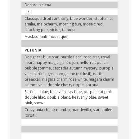
Decora steléna
nixe
Classique droit : anthony, blue wonder, stephanie,
emilia, melocherry, morning sun, mosaic red,
shocking pink, victor, tammo
Moskito (anti-moustique)
PETUNIA
Designer : blue star, purple flash, rose star, royal
heart, happy magic giant dijon, hells fruit punch,
bubblegomme, cascadia autumn mystery, purpple
vein, surfinia green edgelime (exclusif), earth
breacker, niagara charm rose white, niagara charm
salmon vein, double cherry ripple, corona
Surfinia : blue, blue vein, sky blue, purple, hot pink,
double lilac, double blanc, heavenly blue, sweet
pink, snow
Crazytunia : black mamba, mandevilla, star jubilée
(droit)