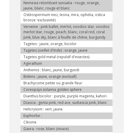
Nemesia retombant sunsatia : rouge, orange,
jaune, blanc, rouge et blanc
Ostéospermum inez, leona, mira, ophelia, ostica
bronze 'exclusivité)
Verveine : pink ballet, merlot, voodoo star, voodoo
merlot star, rouge, peach, blanc, coral red, coral
pink, blue sky, blanc à feuille de chêne, burgundy
Tagetes : jaune, orange, bicolor
Tagetes (oeillet d'Inde) : orange, jaune
Tagetes gold metal (repulsif d'insectes)
Agerathum
Anthemis : blanc, jaune, burgundi
Bidens : jaune, orange (exclusif)
Brachycome petite ou grande fleur
Coreopsys solanna golden sphere
Dianthus bicolor : purple, purple magenta, kahori
Diascia : genta pink, red ace, sudiascia pink, blanc
Helicrysom : vert, jaune
Euphorbe :
Cléome
Gaura : rose, blanc (vivace)