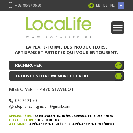
-
-
-
+ 32 495 87 36 30
FR
EN
DE
NL
LA PLATE-FORME DES PRODUCTEURS,
ARTISANS ET ARTISTES QUI VOUS ENTOURENT.
TROUVEZ VOTRE MEMBRE LOCALIFE
MISE O VERT - 4970 STAVELOT
080 86 21 70
stephensaintghislain@gmail.com
SPÉCIAL FÊTES :
SAINT-VALENTIN
,
IDÉES CADEAUX
,
FETE DES PERES
HORTICULTURE :
HORTICULTURE
ARTISANAT :
AMÉNAGEMENT INTÉRIEUR
,
AMÉNAGEMENT EXTÉRIEUR