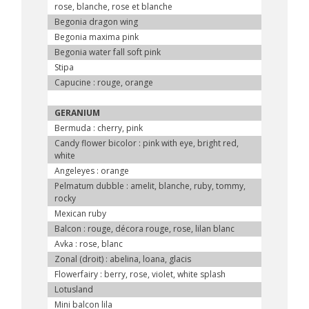
rose, blanche, rose et blanche
Begonia dragon wing
Begonia maxima pink
Begonia water fall soft pink
Stipa
Capucine : rouge, orange
GERANIUM
Bermuda : cherry, pink
Candy flower bicolor : pink with eye, bright red,
white
Angeleyes : orange
Pelmatum dubble : amelit, blanche, ruby, tommy,
rocky
Mexican ruby
Balcon : rouge, décora rouge, rose, lilan blanc
Avka : rose, blanc
Zonal (droit) : abelina, loana, glacis
Flowerfairy : berry, rose, violet, white splash
Lotusland
Mini balcon lila