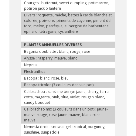
Courges : butternut, sweet dumpling, potimarron,
potiron jack ô lantern
Divers : roquette, mâche, bettes à carde blanche et
colorée, poivrons, piments de cayenne, piment del
toro, melon, pastèque, aubergine de barbentane,
epinard, tétragone, cyclanthère
PLANTES ANNUELLES DIVERSES
Begonia doublette : blanc, rouge, rose
Alysse : rasperry, mauve, blanc
Nepeta
Plectranthus
Bacopa : blanc, rose, bleu
Bacopa tricolor (3 couleurs dans un pot)
Calibrachoa : sunshine berryn jaune, cherry, terra
cotta, magenta, pink, blue, violet, rougen blanc,
candy bouquet
Calibrachao mix (3 couleurs dans un pot) : jaune-
mauve-rouge, rose-jaune-mauve, blanc-rose-
mauve
Nemesia droit : snow angel, tropical, burgundy,
sunshine, sunpeddle