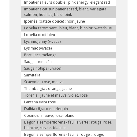
Impatiens fleurs double : pink energy, elegant red
Impatiens cat sun patiens : red, blanc, variegata
salmon, hot lilac, blush pink
Ipomée (patate douce) : noir, jaune
Lobelia retombant : bleu, blanc, bicolor, waterblue
Lobelia droit bleu
Lychnis jenny (vivace)
Lysimac (vivace)
Portulaca mélange
Sauge farinacéa
Sauge hotlips (vivace)
Sanvitalia
Scaevola : rose, mauve
Thumbergia : orange, jaune
Torenia : jaune et mauve, violet, rose
Lantana evita rose
Dalhia : figaro et arlequin
Cosmos : mauve, rose, blanc
Begonia semperflorens - feuille verte : rouge, rose,
blanche, rose et blanche.
Begonia semperflorens - feuille rouge : rouge,