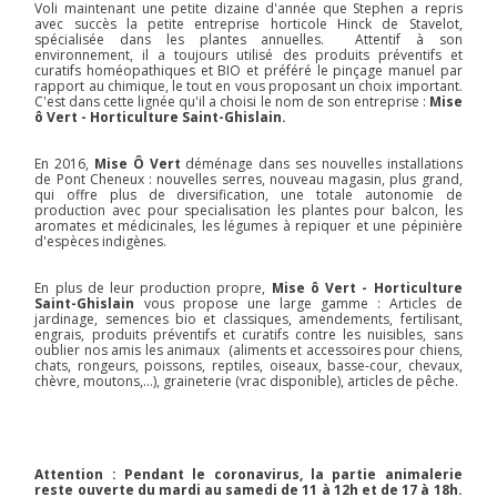
Voli maintenant une petite dizaine d'année que Stephen a repris
avec succès la petite entreprise horticole Hinck de Stavelot,
spécialisée dans les plantes annuelles. Attentif à son
environnement, il a toujours utilisé des produits préventifs et
curatifs homéopathiques et BIO et préféré le pinçage manuel par
rapport au chimique, le tout en vous proposant un choix important.
C'est dans cette lignée qu'il a choisi le nom de son entreprise :
Mise
ô Vert - Horticulture Saint-Ghislain.
En 2016,
Mise Ô Vert
déménage dans ses nouvelles installations
de Pont Cheneux : nouvelles serres, nouveau magasin, plus grand,
qui offre plus de diversification, une totale autonomie de
production avec pour specialisation les plantes pour balcon, les
aromates et médicinales, les légumes à repiquer et une pépinière
d'espèces indigènes.
En plus de leur production propre,
Mise ô Vert - Horticulture
Saint-Ghislain
vous propose une large gamme : Articles de
jardinage, semences bio et classiques, amendements, fertilisant,
engrais, produits préventifs et curatifs contre les nuisibles, sans
oublier nos amis les animaux (aliments et accessoires pour chiens,
chats, rongeurs, poissons, reptiles, oiseaux, basse-cour, chevaux,
chèvre, moutons,…), graineterie (vrac disponible), articles de pêche.
Attention : Pendant le coronavirus, la partie animalerie
reste ouverte du mardi au samedi de 11 à 12h et de 17 à 18h.