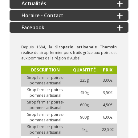
Actualités
Horaire - Contact
Depuis 1884, la
Siroperie artisanale Thomsin
réalise du sirop fermier purs fruits grâce aux poires et
aux pommes de la région d'Aubel.
DESCRIPTION
QUANTITÉ
PRIX
Sirop fermier poires-
225g
3,00€
pommes artisanal
Sirop fermier poires-
450g
3,50€
pommes artisanal
Sirop fermier poires-
600g
4,50€
pommes artisanal
Sirop fermier poires-
900g
6,00€
pommes artisanal
Sirop fermier poires-
4kg
22,50€
pommes artisanal