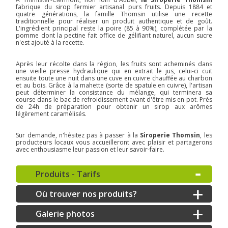
fabrique du sirop fermier artisanal purs fruits. Depuis 1884 et
quatre générations, la famille Thomsin utilise une recette
traditionnelle pour réaliser un produit authentique et de goût.
L'ingrédient principal reste la poire (85 à 90%), complétée par la
pomme dont la pectine fait office de gélifiant naturel, aucun sucre
n'est ajouté à la recette.
Après leur récolte dans la région, les fruits sont acheminés dans
une vieille presse hydraulique qui en extrait le jus, celui-ci cuit
ensuite toute une nuit dans une cuve en cuivre chauffée au charbon
et au bois. Grâce à la mahette (sorte de spatule en cuivre), l'artisan
peut déterminer la consistance du mélange, qui terminera sa
course dans le bac de refroidissement avant d'être mis en pot. Près
de 24h de préparation pour obtenir un sirop aux arômes
légèrement caramélisés.
Sur demande, n'hésitez pas à passer à la
Siroperie Thomsin
, les
producteurs locaux vous accueilleront avec plaisir et partagerons
avec enthousiasme leur passion et leur savoir-faire.
Produits - Tarifs
Où trouver nos produits?
Galerie photos