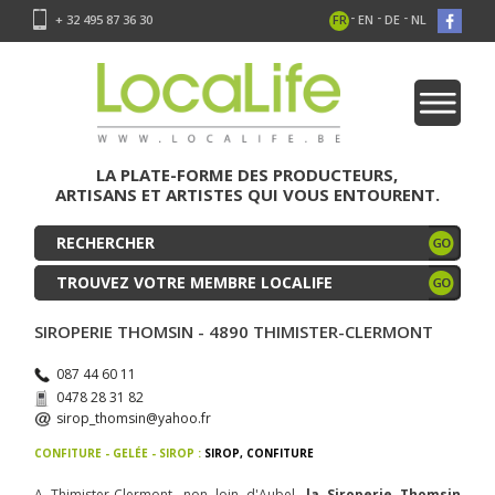
-
-
-
+ 32 495 87 36 30
FR
EN
DE
NL
LA PLATE-FORME DES PRODUCTEURS,
ARTISANS ET ARTISTES QUI VOUS ENTOURENT.
TROUVEZ VOTRE MEMBRE LOCALIFE
SIROPERIE THOMSIN - 4890 THIMISTER-CLERMONT
087 44 60 11
0478 28 31 82
sirop_thomsin@yahoo.fr
CONFITURE - GELÉE - SIROP :
SIROP
,
CONFITURE
A Thimister-Clermont, non loin d'Aubel,
la Siroperie Thomsin