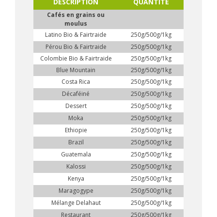
DESCRIPTION
QUANTITÉ
Cafés en grains ou
moulus
Latino Bio & Fairtraide
250g/500g/1kg
Pérou Bio & Fairtraide
250g/500g/1kg
Colombie Bio & Fairtraide
250g/500g/1kg
Blue Mountain
250g/500g/1kg
Costa Rica
250g/500g/1kg
Décaféiné
250g/500g/1kg
Dessert
250g/500g/1kg
Moka
250g/500g/1kg
Ethiopie
250g/500g/1kg
Brazil
250g/500g/1kg
Guatemala
250g/500g/1kg
Kalossi
250g/500g/1kg
Kenya
250g/500g/1kg
Maragogype
250g/500g/1kg
Mélange Delahaut
250g/500g/1kg
Restaurant
250g/500g/1kg