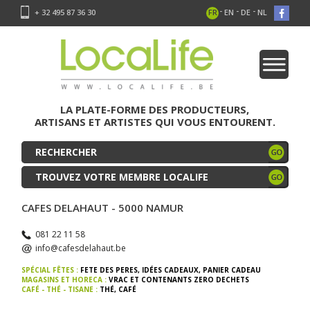
-
-
-
+ 32 495 87 36 30
FR
EN
DE
NL
LA PLATE-FORME DES PRODUCTEURS,
ARTISANS ET ARTISTES QUI VOUS ENTOURENT.
TROUVEZ VOTRE MEMBRE LOCALIFE
CAFES DELAHAUT - 5000 NAMUR
081 22 11 58
info@cafesdelahaut.be
SPÉCIAL FÊTES :
FETE DES PERES
,
IDÉES CADEAUX
,
PANIER CADEAU
MAGASINS ET HORECA :
VRAC ET CONTENANTS ZERO DECHETS
CAFÉ - THÉ - TISANE :
THÉ
,
CAFÉ