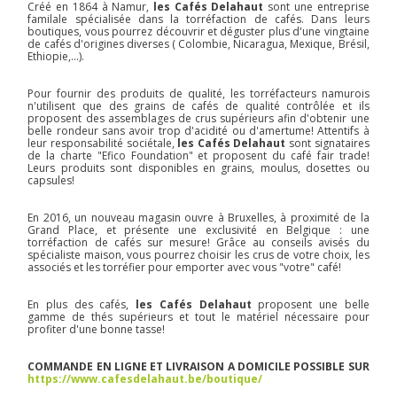
Créé en 1864 à Namur,
les Cafés Delahaut
sont une entreprise
familale spécialisée dans la torréfaction de cafés. Dans leurs
boutiques, vous pourrez découvrir et déguster plus d'une vingtaine
de cafés d'origines diverses ( Colombie, Nicaragua, Mexique, Brésil,
Ethiopie,...).
Pour fournir des produits de qualité, les torréfacteurs namurois
n'utilisent que des grains de cafés de qualité contrôlée et ils
proposent des assemblages de crus supérieurs afin d'obtenir une
belle rondeur sans avoir trop d'acidité ou d'amertume! Attentifs à
leur responsabilité sociétale,
les Cafés Delahaut
sont signataires
de la charte "Efico Foundation" et proposent du café fair trade!
Leurs produits sont disponibles en grains, moulus, dosettes ou
capsules!
En 2016, un nouveau magasin ouvre à Bruxelles, à proximité de la
Grand Place, et présente une exclusivité en Belgique : une
torréfaction de cafés sur mesure! Grâce au conseils avisés du
spécialiste maison, vous pourrez choisir les crus de votre choix, les
associés et les torréfier pour emporter avec vous "votre" café!
En plus des cafés,
les Cafés Delahaut
proposent une belle
gamme de thés supérieurs et tout le matériel nécessaire pour
profiter d'une bonne tasse!
COMMANDE EN LIGNE ET LIVRAISON A DOMICILE POSSIBLE SUR
https://www.cafesdelahaut.be/boutique/