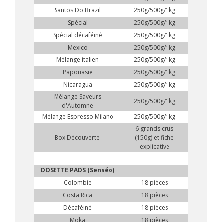
Santos Do Brazil
250g/500g/1kg
Spécial
250g/500g/1kg
Spécial décaféiné
250g/500g/1kg
Mexico
250g/500g/1kg
Mélange italien
250g/500g/1kg
Papouasie
250g/500g/1kg
Nicaragua
250g/500g/1kg
Mélange Saveurs
250g/500g/1kg
d'Automne
Mélange Espresso Milano
250g/500g/1kg
6 grands crus
Box Découverte
(150g) et fiche
explicative
DOSETTE PADS (Senséo)
Colombie
18 pièces
Costa Rica
18 pièces
Décaféiné
18 pièces
Moka
18 pièces