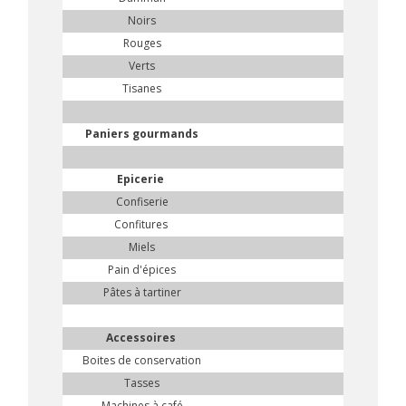
Noirs
Rouges
Verts
Tisanes
Paniers gourmands
Epicerie
Confiserie
Confitures
Miels
Pain d'épices
Pâtes à tartiner
Accessoires
Boites de conservation
Tasses
Machines à café