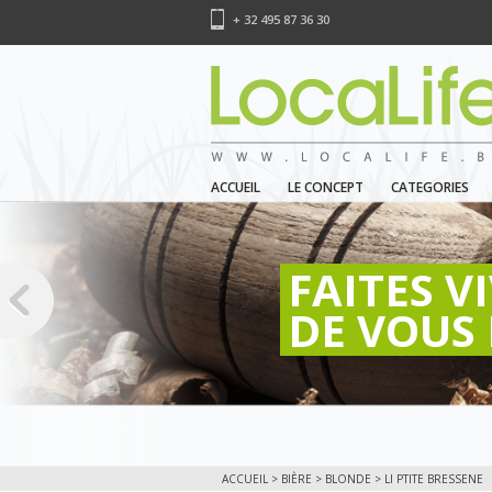
+ 32 495 87 36 30
ACCUEIL
LE CONCEPT
CATEGORIES
FAITES V
DE VOUS 
ACCUEIL
>
BIÈRE
>
BLONDE
> LI PTITE BRESSENE