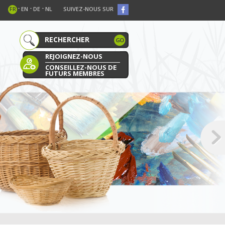
-
-
-
FR
EN
DE
NL
SUIVEZ-NOUS SUR
REJOIGNEZ-NOUS
CONSEILLEZ-NOUS DE
FUTURS MEMBRES