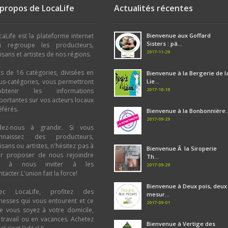
 propos de LocaLife
Actualités récentes
caLife est la plateforme internet
Bienvenue aux Goffard
Sisters : pâ...
i regroupe les producteurs,
2017-11-29
tisans et artistes de nos régions.
us de 16 catégories, divisées en
Bienvenue à la Bergerie de l
us-catégories, vous permettront
Lie...
2017-10-18
obtenir les informations
portantes sur vos acteurs locaux
éférés.
Bienvenue à la Bonbonnière..
2017-09-29
dez-nous à grandir. Si vous
nnaissez des producteurs,
tisans ou artistes, n'hésitez pas à
Bienvenue Ã la Siroperie
ur proposer de nous rejoindre
Th...
u à nous inviter à les
2017-09-29
tacter.L'union fait la force!
Bienvenue à Deux pois, deux
ec LocaLife, profitez des
mesur...
chesses qui vous entourent et ce
2017-09-01
e vous soyez à votre domicile,
 travail ou en vacances. Achetez
Bienvenue à Vertige des