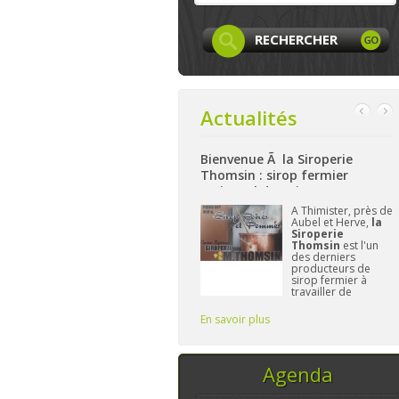
Actualités
Bienvenue Ã la Siroperie
Bienvenue à La Ferme de Harzé
Thomsin : sirop fermier
: produits locaux, artisanaux
artisanal de poires et pommes
et bio à Aywaille
k
A Thimister, près de
Nichée sur les
Aubel et Herve,
la
hauteurs d'Aywaille,
et
Siroperie
La Ferme de
Thomsin
est l'un
Harzé
propose dès
des derniers
à présent une belle
producteurs de
gamme de produits
sirop fermier à
alimentaires bio
travailler de
et/ou locaux.
manière
L'important pour
traditionnelle. 90%
Frédérique reste de
En savoir plus
En savoir plus
E
de poires, 10% de
vous fournir des pr
pommes et du
temps, ce sont les
seuls ingrédi
Agenda