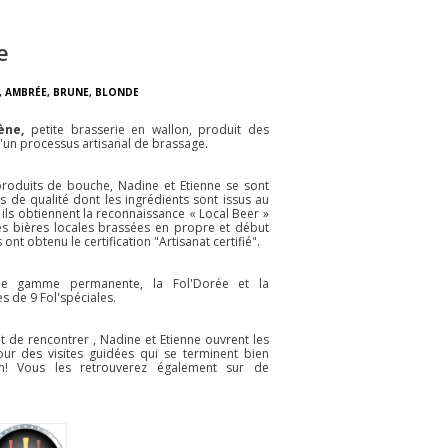
e
,
AMBRÉE
,
BRUNE
,
BLONDE
ène,
petite brasserie en wallon, produit des
d'un processus artisanal de brassage.
produits de bouche, Nadine et Etienne se sont
s de qualité dont les ingrédients sont issus au
 ils obtiennent la reconnaissance « Local Beer »
les bières locales brassées en propre et début
s ont obtenu le certification "Artisanat certifié".
e gamme permanente, la Fol'Dorée et la
 de 9 Fol'spéciales.
t de rencontrer , Nadine et Etienne ouvrent les
ur des visites guidées qui se terminent bien
on! Vous les retrouverez également sur de