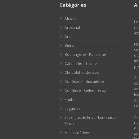
Catégories
A
Alcool
Lo
Artisanat
qu
ar
Art
Pl
Bière
so
Boulangerie - Pâtisserie
d'
im
Café - Thé - Tisane
pr
Chocolat et dérivés
Ai
Confiserie - Biscuiterie
co
ar
Confiture - Gelée - Sirop
le
Fruits
o
con
Légumes
Av
Eaux - Jus de Fruit - Limonade -
ri
Sirop
qu
Miel et dérivés
au