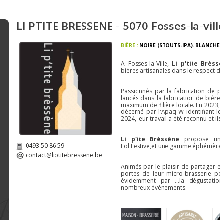
LI PTITE BRESSENE - 5070 Fosses-la-vill
BIÈRE :
NOIRE (STOUTS-IPA)
,
BLANCHE
A Fosses-la-Ville,
Li p'tite Brèss
bières artisanales dans le respect 
Passionnés par la fabrication de 
lancés dans la fabrication de bière
maximum de filière locale. En 2023,
décerné par l'Apaq-W identifiant 
2024, leur travail a été reconnu et il
Li p'ite Brèssène
propose un
0493 50 86 59
Fol'Festive,et une gamme éphémères
contact@liptitebressene.be
Animés par le plaisir de partager e
portes de leur micro-brasserie po
évidemment par ...la dégustati
nombreux évènements.