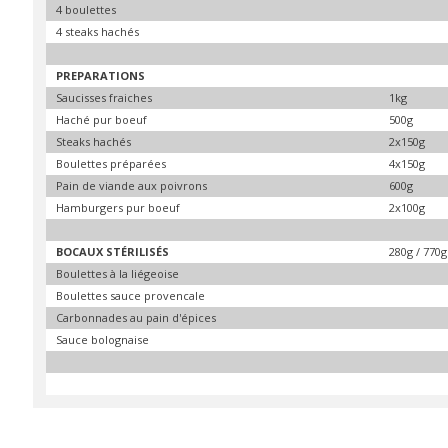
4 boulettes
4 steaks hachés
PREPARATIONS
Saucisses fraiches
1kg
Haché pur boeuf
500g
Steaks hachés
2x150g
Boulettes préparées
4x150g
Pain de viande aux poivrons
600g
Hamburgers pur boeuf
2x100g
B
OCAUX STÉRILISÉS
280g / 770g
Boulettes à la liégeoise
Boulettes sauce provencale
Carbonnades au pain d'épices
Sauce bolognaise