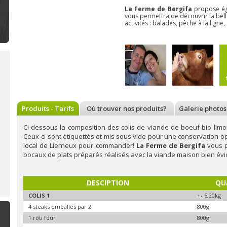
La Ferme de Bergifa
propose ég
vous permettra de découvrir la bel
activités : balades, pêche à la ligne,
Bienvenue à la Bonbonnière :
Bienvenue à Deux pois, deux
Bi
confiserie, produits artisanaux
mesures : epicerie
pâ
à Soumagne
Produits - Tarifs
Où trouver nos produits?
ecoresponsable à Nandrin
Galerie photos
ve
A Soumagne,
la
Située sur la route
Bonbonnière
, un
du Condroz, près
Ci-dessous la composition des colis de viande de boeuf bio li
établissement
Nandrin,
Deux
Ceux-ci sont étiquettés et mis sous vide pour une conservation op
sympathique
pois, deux
local de Lierneux pour commander!
La Ferme de Bergifa
vous p
spécialisé dans les
mesures
est une
confiseries
épicerie
bocaux de plats préparés réalisés avec la viande maison bien é
artisanales en tout
écoresponsable qui
genre (bonbons,
propose des
biscuits, macarons,
produits
cuberdons,...). Au fil
d'alimentation,
n savoir plus
En savoir plus
En 
DESCIPTION
QU
de ses rencontres,
d'hygiène et
Sonia diversifie son
d'entretien.
COLIS 1
+- 5,20kg
assortiment
Conscientes de
l'impact n&ea
4 steaks emballés par 2
800g
1 rôti four
800g