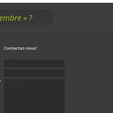
membre » ?
Contactez-nous!
a
.