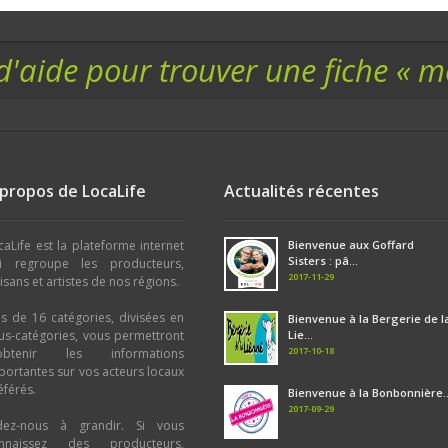
d'aide pour trouver une fiche « 
 propos de LocaLife
Actualités récentes
caLife est la plateforme internet
Bienvenue aux Goffard
Sisters : pâ...
i regroupe les producteurs,
2017-11-29
tisans et artistes de nos régions.
us de 16 catégories, divisées en
Bienvenue à la Bergerie de l
us-catégories, vous permettront
Lie...
2017-10-18
obtenir les informations
portantes sur vos acteurs locaux
éférés.
Bienvenue à la Bonbonnière..
2017-09-29
dez-nous à grandir. Si vous
nnaissez des producteurs,