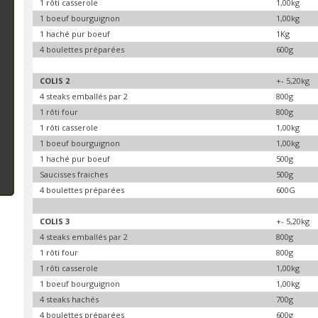
1 rôti casserole
1,00kg
1 boeuf bourguignon
1,00kg
1 haché pur boeuf
1Kg
4 boulettes préparées
600g
COLIS 2
+- 5,20kg
4 steaks emballés par 2
800g
1 rôti four
800g
1 rôti casserole
1,00kg
1 boeuf bourguignon
1,00kg
1 haché pur boeuf
500g
Saucisses fraiches
500g
4 boulettes préparées
600G
COLIS 3
+- 5,20kg
4 steaks emballés par 2
800g
1 rôti four
800g
1 rôti casserole
1,00kg
1 boeuf bourguignon
1,00kg
4 steaks hachés
700g
4 boulettes préparées
600g