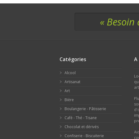
« Besoin 
Catégories
A
Alcool
Lo
Artisanat
qu
ar
Art
Pl
Bière
so
Boulangerie - Pâtisserie
d'
im
Café - Thé - Tisane
pr
Chocolat et dérivés
Ai
Confiserie - Biscuiterie
co