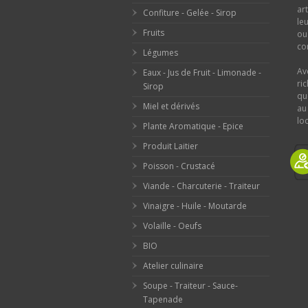
ar
Confiture - Gelée - Sirop
le
Fruits
o
con
Légumes
Av
Eaux - Jus de Fruit - Limonade -
ri
Sirop
qu
Miel et dérivés
au
loc
Plante Aromatique - Epice
Produit Laitier
Poisson - Crustacé
Viande - Charcuterie - Traiteur
Vinaigre - Huile - Moutarde
Volaille - Oeufs
BIO
Atelier culinaire
Soupe - Traiteur - Sauce-
Tapenade