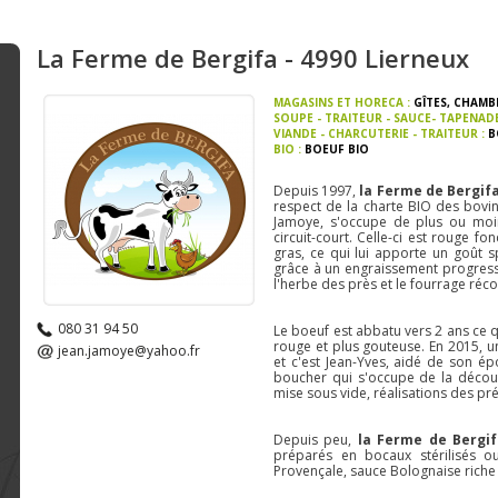
La Ferme de Bergifa - 4990 Lierneux
MAGASINS ET HORECA :
GÎTES, CHAMB
SOUPE - TRAITEUR - SAUCE- TAPENAD
VIANDE - CHARCUTERIE - TRAITEUR :
B
BIO :
BOEUF BIO
Depuis 1997,
la Ferme de Bergif
respect de la charte BIO des bovi
Jamoye, s'occupe de plus ou moin
circuit-court. Celle-ci est rouge f
gras, ce qui lui apporte un goût s
grâce à un engraissement progressi
l'herbe des près et le fourrage récol
080 31 94 50
Le boeuf est abbatu vers 2 ans ce 
rouge et plus gouteuse. En 2015, 
jean.jamoye@yahoo.fr
et c'est Jean-Yves, aidé de son é
boucher qui s'occupe de la découp
mise sous vide, réalisations des pr
Depuis peu,
la Ferme de Bergi
préparés en bocaux stérilisés o
Provençale, sauce Bolognaise riche