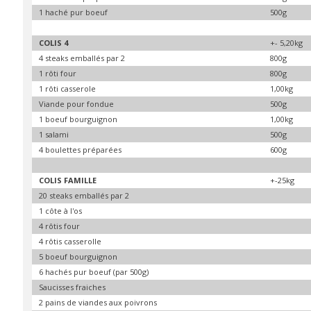
1 haché pur boeuf
500g
COLIS 4
+- 5,20kg
4 steaks emballés par 2
800g
1 rôti four
800g
1 rôti casserole
1,00kg
Viande pour fondue
500g
1 boeuf bourguignon
1,00kg
1 salami
500g
4 boulettes préparées
600g
COLIS FAMILLE
+-25kg
20 steaks emballés par 2
1 côte à l'os
4 rôtis four
4 rôtis casserolle
5 boeuf bourguignon
6 hachés pur boeuf (par 500g)
Saucisses fraiches
2 pains de viandes aux poivrons