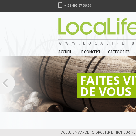
+ 32 495 87 36 30
ACCUEIL
LE CONCEPT
CATEGORIES
FAITES V
DE VOUS 
ACCUEIL
>
VIANDE - CHARCUTERIE - TRAITEUR
>
B