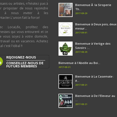
tisans ou artistes, n'hésitez pas à
Bienvenue Ã la Siroperie
ur proposer de nous rejoindre
Th...
u à nous inviter à les
2017-09-29
tacter.L'union fait la force!
Bienvenue à Deux pois, deux
ec LocaLife, profitez des
mesur...
chesses qui vous entourent et ce
2017-09-01
e vous soyez à votre domicile,
 travail ou en vacances. Achetez
Bienvenue à Vertige des
al c'est l'idéal !!
Savoirs :...
2017-08-29
REJOIGNEZ-NOUS
CONSEILLEZ-NOUS DE
Bienvenue à l'Abeille au Boi...
FUTURS MEMBRES
2017-08-21
Bienvenue à La Casemate :
é...
2017-08-21
Bienvenue à De l'Eleveur au
...
2017-08-21