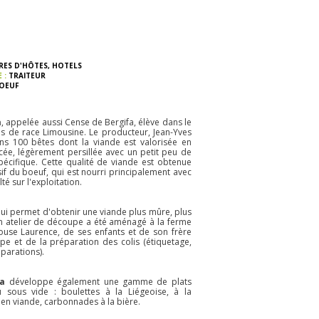
RES D'HÔTES, HOTELS
E :
TRAITEUR
OEUF
a
, appelée aussi Cense de Bergifa, élève dans le
ns de race Limousine. Le producteur, Jean-Yves
s 100 bêtes dont la viande est valorisée en
oncée, légèrement persillée avec un petit peu de
pécifique. Cette qualité de viande est obtenue
f du boeuf, qui est nourri principalement avec
té sur l'exploitation.
qui permet d'obtenir une viande plus mûre, plus
un atelier de découpe a été aménagé à la ferme
pouse Laurence, de ses enfants et de son frère
e et de la préparation des colis (étiquetage,
éparations).
fa
développe également une gamme de plats
u sous vide
: boulettes à la Liégeoise, à la
 en viande, carbonnades à la bière.