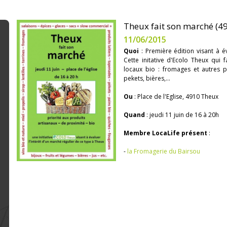
Theux fait son marché (4
11/06/2015
Quoi
: Première édition visant à év
Cette initative d'Ecolo Theux qui f
locaux bio : fromages et autres pro
pekets, bières,...
Ou
: Place de l'Eglise, 4910 Theux
Quand
: jeudi 11 juin de 16 à 20h
Membre LocaLife présent
:
-
la Fromagerie du Bairsou