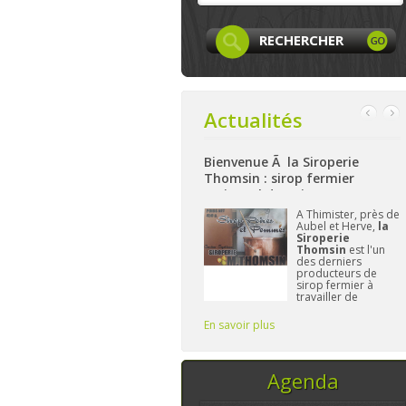
Actualités
Facebook
Bienvenue Ã la Siroperie
Bienvenue à La Ferm
Thomsin : sirop fermier
: produits locaux, a
artisanal de poires et pommes
et bio à Aywaille
page
Facebook
A Thimister, près de
Nichée 
LocaLife
est
Aubel et Herve,
la
hauteur
tenant créée et
Siroperie
La Fe
n'attend plus
Thomsin
est l'un
Harzé
vous. On y
des derniers
à prése
entera les
producteurs de
gamme 
res, leurs
sirop fermier à
aliment
ités,...sans
travailler de
et/ou l
er le
manière
L'impo
traditionnelle. 90%
Frédér
En savoir plus
En savoir plus
de poires, 10% de
vous fo
pommes et du
temps, ce sont les
seuls ingrédi
Agenda