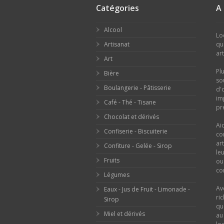
Catégories
A
Alcool
Lo
Artisanat
qu
ar
Art
Pl
Bière
so
Boulangerie - Pâtisserie
d'
im
Café - Thé - Tisane
pr
Chocolat et dérivés
Ai
Confiserie - Biscuiterie
co
ar
Confiture - Gelée - Sirop
le
Fruits
o
con
Légumes
Av
Eaux - Jus de Fruit - Limonade -
ri
Sirop
qu
Miel et dérivés
au