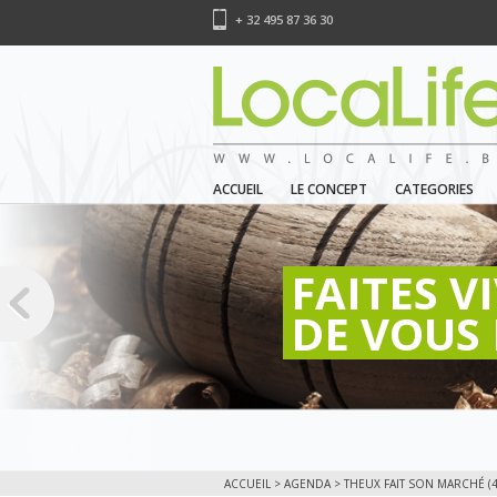
+ 32 495 87 36 30
ACCUEIL
LE CONCEPT
CATEGORIES
FAITES V
DE VOUS 
ACCUEIL
>
AGENDA
> THEUX FAIT SON MARCHÉ (4