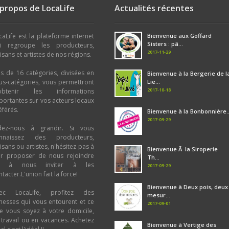
 propos de LocaLife
Actualités récentes
caLife est la plateforme internet
Bienvenue aux Goffard
Sisters : pâ...
i regroupe les producteurs,
2017-11-29
tisans et artistes de nos régions.
us de 16 catégories, divisées en
Bienvenue à la Bergerie de l
us-catégories, vous permettront
Lie...
2017-10-18
obtenir les informations
portantes sur vos acteurs locaux
éférés.
Bienvenue à la Bonbonnière..
2017-09-29
dez-nous à grandir. Si vous
nnaissez des producteurs,
tisans ou artistes, n'hésitez pas à
Bienvenue Ã la Siroperie
ur proposer de nous rejoindre
Th...
u à nous inviter à les
2017-09-29
tacter.L'union fait la force!
Bienvenue à Deux pois, deux
ec LocaLife, profitez des
mesur...
chesses qui vous entourent et ce
2017-09-01
e vous soyez à votre domicile,
 travail ou en vacances. Achetez
Bienvenue à Vertige des