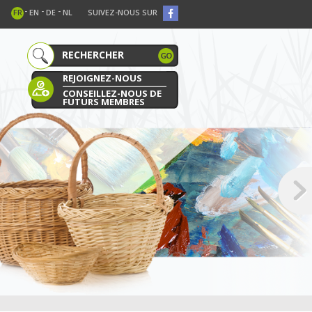
-
-
-
FR
EN
DE
NL
SUIVEZ-NOUS SUR
REJOIGNEZ-NOUS
CONSEILLEZ-NOUS DE
FUTURS MEMBRES