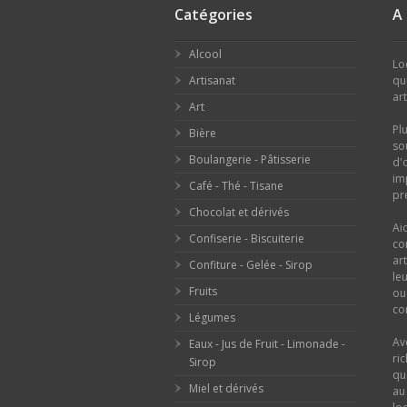
Catégories
A
Alcool
Lo
Artisanat
qu
ar
Art
Pl
Bière
so
Boulangerie - Pâtisserie
d'
im
Café - Thé - Tisane
pr
Chocolat et dérivés
Ai
Confiserie - Biscuiterie
co
ar
Confiture - Gelée - Sirop
le
Fruits
o
con
Légumes
Av
Eaux - Jus de Fruit - Limonade -
ri
Sirop
qu
Miel et dérivés
au