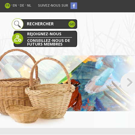
-
-
-
FR
EN
DE
NL
SUIVEZ-NOUS SUR
REJOIGNEZ-NOUS
CONSEILLEZ-NOUS DE
FUTURS MEMBRES