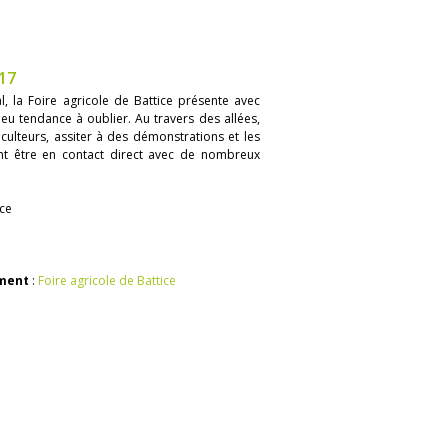
17
l, la Foire agricole de Battice présente avec
u tendance à oublier. Au travers des allées,
culteurs, assiter à des démonstrations et les
nt être en contact direct avec de nombreux
ice
ement
:
Foire agricole de Battice