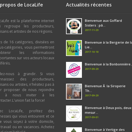
 propos de LocaLife
Actualités récentes
caLife est la plateforme internet
Bienvenue aux Goffard
Sisters : pâ...
i regroupe les producteurs,
2017-11-29
tisans et artistes de nos régions.
us de 16 catégories, divisées en
Bienvenue à la Bergerie de l
us-catégories, vous permettront
Lie...
2017-10-18
obtenir les informations
portantes sur vos acteurs locaux
éférés.
Bienvenue à la Bonbonnière..
2017-09-29
dez-nous à grandir. Si vous
nnaissez des producteurs,
tisans ou artistes, n'hésitez pas à
Bienvenue Ã la Siroperie
ur proposer de nous rejoindre
Th...
u à nous inviter à les
2017-09-29
tacter.L'union fait la force!
Bienvenue à Deux pois, deux
ec LocaLife, profitez des
mesur...
chesses qui vous entourent et ce
2017-09-01
e vous soyez à votre domicile,
 travail ou en vacances. Achetez
Bienvenue à Vertige des