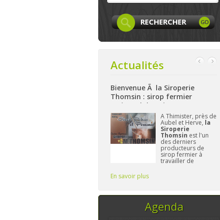
Actualités
Bienvenue Ã la Siroperie
Bienvenue à La Ferme de Harzé
Thomsin : sirop fermier
: produits locaux, artisanaux
artisanal de poires et pommes
et bio à Aywaille
k
A Thimister, près de
Nichée sur les
Aubel et Herve,
la
hauteurs d'Aywaille,
et
Siroperie
La Ferme de
Thomsin
est l'un
Harzé
propose dès
des derniers
à présent une belle
producteurs de
gamme de produits
sirop fermier à
alimentaires bio
travailler de
et/ou locaux.
manière
L'important pour
traditionnelle. 90%
Frédérique reste de
En savoir plus
En savoir plus
E
de poires, 10% de
vous fournir des pr
pommes et du
temps, ce sont les
seuls ingrédi
Agenda