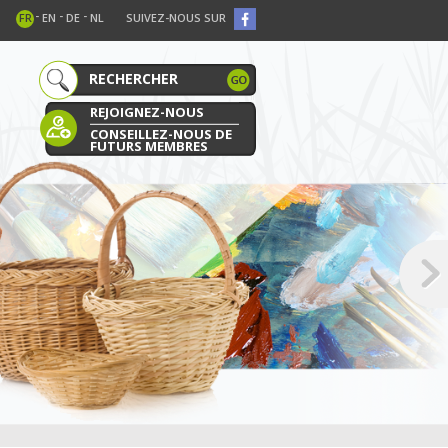
-
-
-
FR
EN
DE
NL
SUIVEZ-NOUS SUR
REJOIGNEZ-NOUS
CONSEILLEZ-NOUS DE
FUTURS MEMBRES