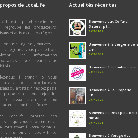
 propos de LocaLife
Actualités récentes
caLife est la plateforme internet
Bienvenue aux Goffard
Sisters : pâ...
i regroupe les producteurs,
2017-11-29
tisans et artistes de nos régions.
us de 16 catégories, divisées en
Bienvenue à la Bergerie de l
us-catégories, vous permettront
Lie...
2017-10-18
obtenir les informations
portantes sur vos acteurs locaux
éférés.
Bienvenue à la Bonbonnière..
2017-09-29
dez-nous à grandir. Si vous
nnaissez des producteurs,
tisans ou artistes, n'hésitez pas à
Bienvenue Ã la Siroperie
ur proposer de nous rejoindre
Th...
u à nous inviter à les
2017-09-29
tacter.L'union fait la force!
Bienvenue à Deux pois, deux
ec LocaLife, profitez des
mesur...
chesses qui vous entourent et ce
2017-09-01
e vous soyez à votre domicile,
 travail ou en vacances. Achetez
Bienvenue à Vertige des