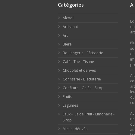
Catégories
A
Alcool
Lo
Artisanat
qu
ar
Art
Pl
Bière
so
Boulangerie - Pâtisserie
d'
im
Café - Thé - Tisane
pr
Chocolat et dérivés
Ai
Confiserie - Biscuiterie
co
ar
Confiture - Gelée - Sirop
le
Fruits
o
con
Légumes
Av
Eaux - Jus de Fruit - Limonade -
ri
Sirop
qu
Miel et dérivés
au