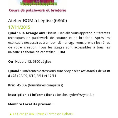
Atelier BOM à Léglise (6860)
17/11/2015
Quoi
: A
la Grange aux Tissus
, Danielle vous apprend différentes
techniques de patchwork, de couture et de broderie. Après les
explicatifs nécessaires à un bon démarrage, vous prenez les rênes
de votre création. Tous les stages sont accessibles à tous les
niveaux. Le thème de cet atelier :
BOM
Ou
: Habaru 12, 6860 Léglise
Quand
: Différentes dates vous sont proposées
les mardis de 9h30
à 12h
: 22/09, 6/10, 3/11 et 17/11
Prix
: 45,00€ (fournitures comprises)
Inscription et informations :
belche.leyder@skynet.be
Membre LocaLife présent
:
La Grange aux Tissus / Ferme de Habaru