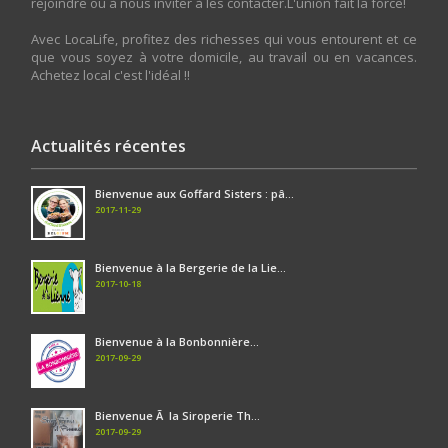
rejoindre ou à nous inviter à les contacter.L'union fait la force!
Avec LocaLife, profitez des richesses qui vous entourent et ce
que vous soyez à votre domicile, au travail ou en vacances.
Achetez local c'est l'idéal !!
Actualités récentes
Bienvenue aux Goffard Sisters : pâ...
2017-11-29
Bienvenue à la Bergerie de la Lie...
2017-10-18
Bienvenue à la Bonbonnière...
2017-09-29
Bienvenue Ã la Siroperie Th...
2017-09-29