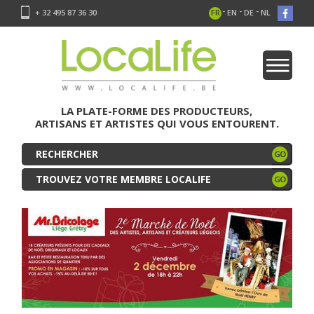
-
-
-
+ 32 495 87 36 30
FR
EN
DE
NL
LA PLATE-FORME DES PRODUCTEURS,
ARTISANS ET ARTISTES QUI VOUS ENTOURENT.
TROUVEZ VOTRE MEMBRE LOCALIFE