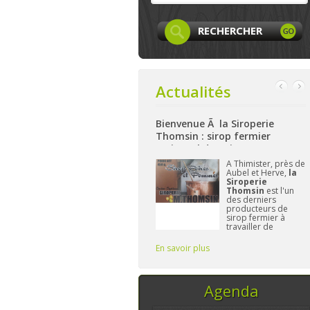
Actualités
ur Facebook
Bienvenue Ã la Siroperie
Bienvenue à La 
Thomsin : sirop fermier
: produits locau
artisanal de poires et pommes
et bio à Aywaille
La page
Facebook
A Thimister, près de
Ni
de LocaLife
est
Aubel et Herve,
la
ha
maintenant créée et
Siroperie
La
elle n'attend plus
Thomsin
est l'un
Ha
que vous. On y
des derniers
à 
présentera les
producteurs de
ga
membres, leurs
sirop fermier à
al
activités,...sans
travailler de
et
oublier le
manière
L'
traditionnelle. 90%
Fr
En savoir plus
En savoir plus
de poires, 10% de
vo
pommes et du
temps, ce sont les
seuls ingrédi
Agenda