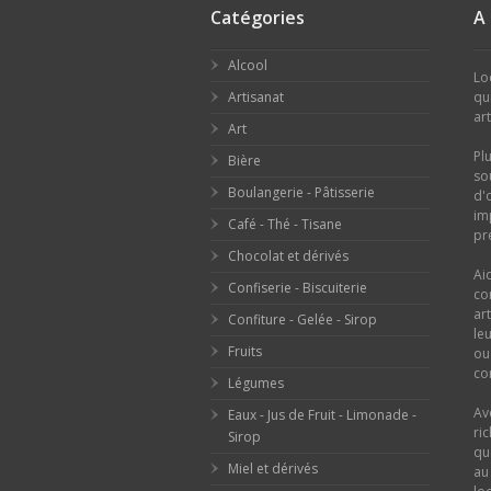
Catégories
A
Alcool
Lo
Artisanat
qu
ar
Art
Pl
Bière
so
Boulangerie - Pâtisserie
d'
im
Café - Thé - Tisane
pr
Chocolat et dérivés
Ai
Confiserie - Biscuiterie
co
ar
Confiture - Gelée - Sirop
le
Fruits
o
con
Légumes
Av
Eaux - Jus de Fruit - Limonade -
ri
Sirop
qu
Miel et dérivés
au