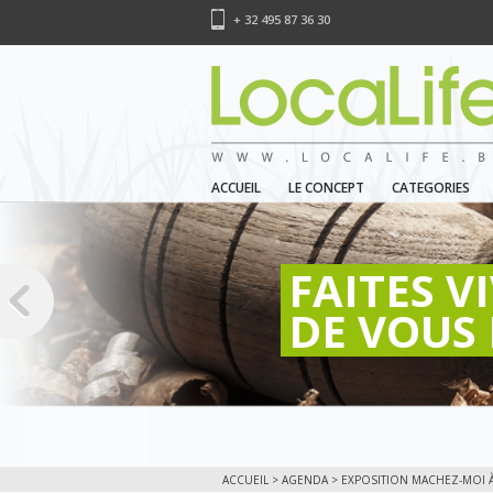
+ 32 495 87 36 30
ACCUEIL
LE CONCEPT
CATEGORIES
FAITES V
DE VOUS 
ACCUEIL
>
AGENDA
> EXPOSITION MACHEZ-MOI À 