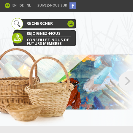
-
-
-
FR
EN
DE
NL
SUIVEZ-NOUS SUR
REJOIGNEZ-NOUS
CONSEILLEZ-NOUS DE
FUTURS MEMBRES