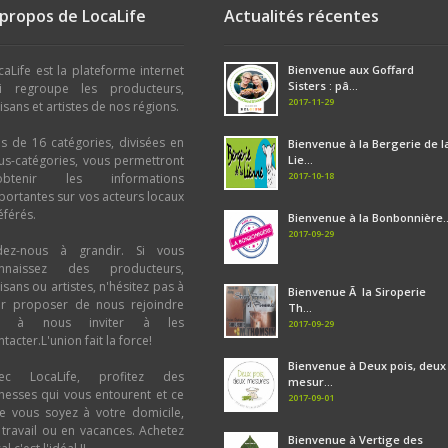
 propos de LocaLife
Actualités récentes
caLife est la plateforme internet
Bienvenue aux Goffard
Sisters : pâ...
i regroupe les producteurs,
2017-11-29
tisans et artistes de nos régions.
us de 16 catégories, divisées en
Bienvenue à la Bergerie de l
us-catégories, vous permettront
Lie...
2017-10-18
obtenir les informations
portantes sur vos acteurs locaux
éférés.
Bienvenue à la Bonbonnière..
2017-09-29
dez-nous à grandir. Si vous
nnaissez des producteurs,
tisans ou artistes, n'hésitez pas à
Bienvenue Ã la Siroperie
ur proposer de nous rejoindre
Th...
u à nous inviter à les
2017-09-29
tacter.L'union fait la force!
Bienvenue à Deux pois, deux
ec LocaLife, profitez des
mesur...
chesses qui vous entourent et ce
2017-09-01
e vous soyez à votre domicile,
 travail ou en vacances. Achetez
Bienvenue à Vertige des