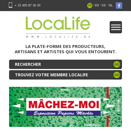
-
-
-
+ 32 495 87 36 30
FR
EN
DE
NL
LA PLATE-FORME DES PRODUCTEURS,
ARTISANS ET ARTISTES QUI VOUS ENTOURENT.
TROUVEZ VOTRE MEMBRE LOCALIFE