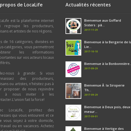
 propos de LocaLife
Actualités récentes
caLife est la plateforme internet
Bienvenue aux Goffard
Sisters : pâ...
i regroupe les producteurs,
2017-11-29
tisans et artistes de nos régions.
us de 16 catégories, divisées en
Bienvenue à la Bergerie de l
us-catégories, vous permettront
Lie...
2017-10-18
obtenir les informations
portantes sur vos acteurs locaux
éférés.
Bienvenue à la Bonbonnière..
2017-09-29
dez-nous à grandir. Si vous
nnaissez des producteurs,
tisans ou artistes, n'hésitez pas à
Bienvenue Ã la Siroperie
ur proposer de nous rejoindre
Th...
u à nous inviter à les
2017-09-29
tacter.L'union fait la force!
Bienvenue à Deux pois, deux
ec LocaLife, profitez des
mesur...
chesses qui vous entourent et ce
2017-09-01
e vous soyez à votre domicile,
 travail ou en vacances. Achetez
Bienvenue à Vertige des