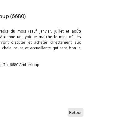
oup (6680)
is du mois (sauf janvier, juillet et août)
 d'Ardenne un typique marché fermier où les
rront discuter et acheter directement aux
chaleureuse et accueillante qui sent bon le
are 7a, 6680 Amberloup
Retour