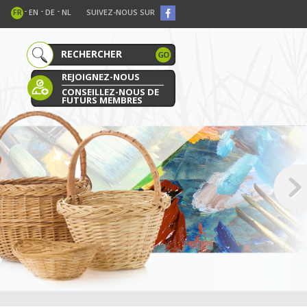
-
-
-
FR
EN
DE
NL
SUIVEZ-NOUS SUR
REJOIGNEZ-NOUS
CONSEILLEZ-NOUS DE
FUTURS MEMBRES