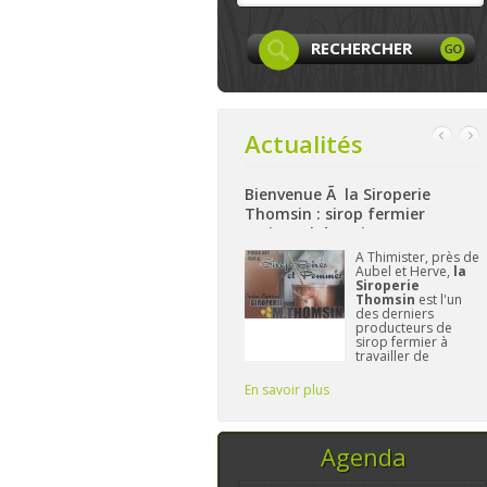
Actualités
st sur Facebook
Bienvenue Ã la Siroperie
Bienvenue à
Thomsin : sirop fermier
: produits l
artisanal de poires et pommes
et bio à Ayw
La page
Facebook
A Thimister, près de
de LocaLife
est
Aubel et Herve,
la
maintenant créée et
Siroperie
elle n'attend plus
Thomsin
est l'un
que vous. On y
des derniers
présentera les
producteurs de
membres, leurs
sirop fermier à
activités,...sans
travailler de
oublier le
manière
traditionnelle. 90%
s
En savoir plus
En savoir plus
de poires, 10% de
pommes et du
temps, ce sont les
seuls ingrédi
Agenda