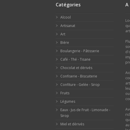
Catégories
A
Alcool
Lo
Artisanat
qu
ar
Art
Pl
Bière
so
Boulangerie - Pâtisserie
d'
im
Café - Thé - Tisane
pr
Chocolat et dérivés
Ai
Confiserie - Biscuiterie
co
ar
Confiture - Gelée - Sirop
le
Fruits
o
con
Légumes
Av
Eaux - Jus de Fruit - Limonade -
ri
Sirop
qu
Miel et dérivés
au