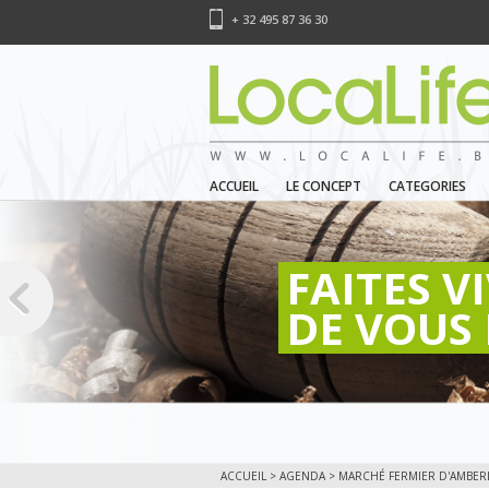
+ 32 495 87 36 30
ACCUEIL
LE CONCEPT
CATEGORIES
FAITES V
DE VOUS 
ACCUEIL
>
AGENDA
> MARCHÉ FERMIER D'AMBERL