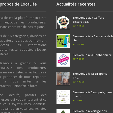
 propos de LocaLife
Actualités récentes
caLife est la plateforme internet
Bienvenue aux Goffard
Sisters : pâ...
i regroupe les producteurs,
2017-11-29
tisans et artistes de nos régions.
us de 16 catégories, divisées en
Bienvenue à la Bergerie de l
us-catégories, vous permettront
Lie...
2017-10-18
obtenir les informations
portantes sur vos acteurs locaux
éférés.
Bienvenue à la Bonbonnière..
2017-09-29
dez-nous à grandir. Si vous
nnaissez des producteurs,
tisans ou artistes, n'hésitez pas à
Bienvenue Ã la Siroperie
ur proposer de nous rejoindre
Th...
u à nous inviter à les
2017-09-29
tacter.L'union fait la force!
Bienvenue à Deux pois, deux
ec LocaLife, profitez des
mesur...
chesses qui vous entourent et ce
2017-09-01
e vous soyez à votre domicile,
 travail ou en vacances. Achetez
Bienvenue à Vertige des