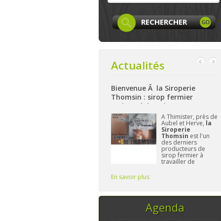
Actualités
ebook
Bienvenue Ã la Siroperie
Bienvenue à La Ferme 
Thomsin : sirop fermier
: produits locaux, arti
artisanal de poires et pommes
et bio à Aywaille
e
Facebook
A Thimister, près de
Nichée sur
aLife
est
Aubel et Herve,
la
hauteurs d
nt créée et
Siroperie
La Ferme
ttend plus
Thomsin
est l'un
Harzé
pro
s. On y
des derniers
à présent 
ra les
producteurs de
gamme de 
, leurs
sirop fermier à
alimentair
,...sans
travailler de
et/ou locau
le
manière
L'importan
traditionnelle. 90%
Frédérique
En savoir plus
En savoir plus
de poires, 10% de
vous fourn
pommes et du
temps, ce sont les
seuls ingrédi
Agenda