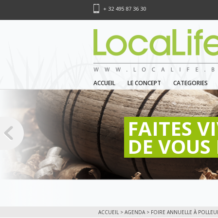
+ 32 495 87 36 30
ACCUEIL
LE CONCEPT
CATEGORIES
FAITES V
DE VOUS 
ACCUEIL
>
AGENDA
> FOIRE ANNUELLE À POLLEUR