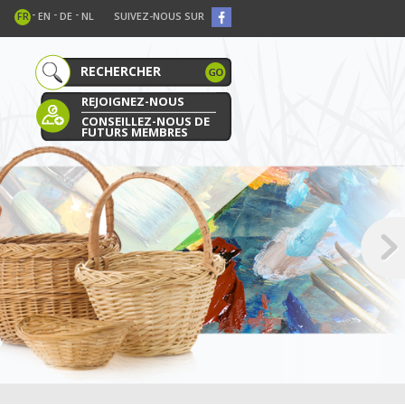
-
-
-
FR
EN
DE
NL
SUIVEZ-NOUS SUR
REJOIGNEZ-NOUS
CONSEILLEZ-NOUS DE
FUTURS MEMBRES