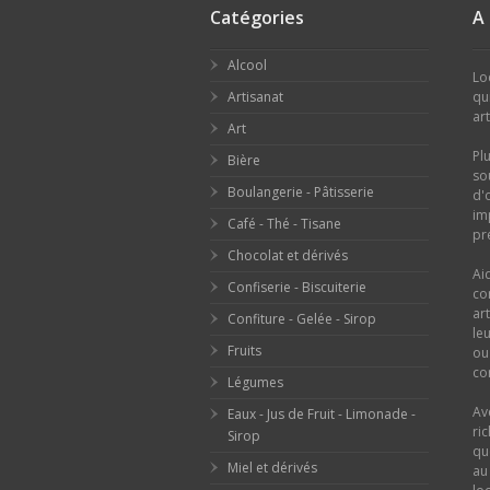
Catégories
A
Alcool
Lo
Artisanat
qu
ar
Art
Pl
Bière
so
Boulangerie - Pâtisserie
d'
im
Café - Thé - Tisane
pr
Chocolat et dérivés
Ai
Confiserie - Biscuiterie
co
ar
Confiture - Gelée - Sirop
le
Fruits
o
con
Légumes
Av
Eaux - Jus de Fruit - Limonade -
ri
Sirop
qu
Miel et dérivés
au