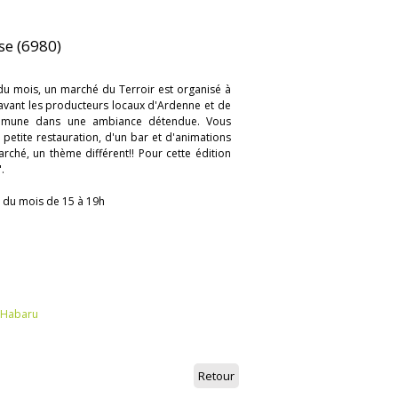
se (6980)
du mois, un marché du Terroir est organisé à
avant les producteurs locaux d'Ardenne et de
ommune dans une ambiance détendue. Vous
petite restauration, d'un bar et d'animations
rché, un thème différent!! Pour cette édition
.
 du mois de 15 à 19h
e Habaru
Retour