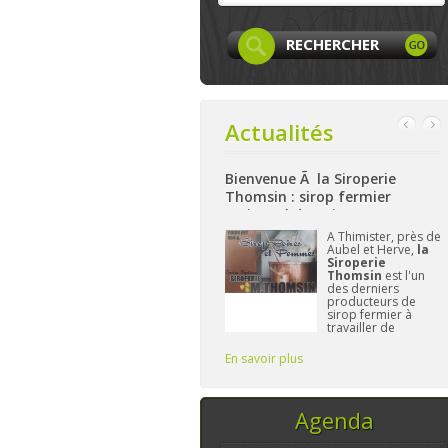
Actualités
 Facebook
Bienvenue Ã la Siroperie
Bienvenue à La Fe
Thomsin : sirop fermier
: produits locaux,
artisanal de poires et pommes
et bio à Aywaille
 page
Facebook
A Thimister, près de
Niché
 LocaLife
est
Aubel et Herve,
la
haute
intenant créée et
Siroperie
La F
le n'attend plus
Thomsin
est l'un
Har
e vous. On y
des derniers
à pré
ésentera les
producteurs de
gamm
mbres, leurs
sirop fermier à
alime
ivités,...sans
travailler de
et/ou
blier le
manière
L'im
traditionnelle. 90%
Fréd
En savoir plus
En savoir plus
de poires, 10% de
vous 
pommes et du
temps, ce sont les
seuls ingrédi
Agenda