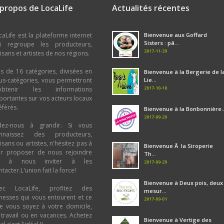
 propos de LocaLife
Actualités récentes
caLife est la plateforme internet
Bienvenue aux Goffard
Sisters : pâ...
i regroupe les producteurs,
2017-11-29
tisans et artistes de nos régions.
us de 16 catégories, divisées en
Bienvenue à la Bergerie de l
us-catégories, vous permettront
Lie...
2017-10-18
obtenir les informations
portantes sur vos acteurs locaux
éférés.
Bienvenue à la Bonbonnière..
2017-09-29
dez-nous à grandir. Si vous
nnaissez des producteurs,
tisans ou artistes, n'hésitez pas à
Bienvenue Ã la Siroperie
ur proposer de nous rejoindre
Th...
u à nous inviter à les
2017-09-29
tacter.L'union fait la force!
Bienvenue à Deux pois, deux
ec LocaLife, profitez des
mesur...
chesses qui vous entourent et ce
2017-09-01
e vous soyez à votre domicile,
 travail ou en vacances. Achetez
Bienvenue à Vertige des