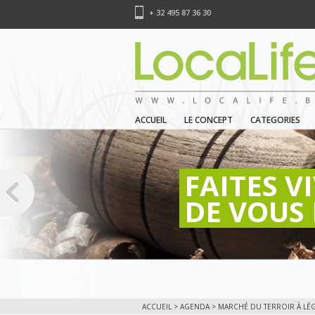
+ 32 495 87 36 30
ACCUEIL
LE CONCEPT
CATEGORIES
FAITES V
DE VOUS 
ACCUEIL
>
AGENDA
> MARCHÉ DU TERROIR À LÉGL