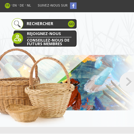
-
-
-
FR
EN
DE
NL
SUIVEZ-NOUS SUR
REJOIGNEZ-NOUS
CONSEILLEZ-NOUS DE
FUTURS MEMBRES