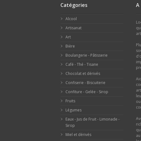
Catégories
A
Alcool
Lo
Artisanat
qu
ar
Art
Pl
Bière
so
Boulangerie - Pâtisserie
d'
im
Café - Thé - Tisane
pr
Chocolat et dérivés
Ai
Confiserie - Biscuiterie
co
ar
Confiture - Gelée - Sirop
le
Fruits
o
con
Légumes
Av
Eaux - Jus de Fruit - Limonade -
ri
Sirop
qu
Miel et dérivés
au